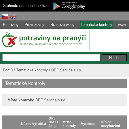
Stáhněte si mobilní aplikaci
Potraviny
Provozovny
Rizikové weby
Tematické kontroly
www
Domů
Tematické kontroly
DPF Service s.r.o.
Tematické kontroly
Místo kontroly:
DPF Service s.r.o.
DP /
DMT /
Místo
Důvod
Název výrobku
Výrobce
číslo
kontroly
nevyhovění