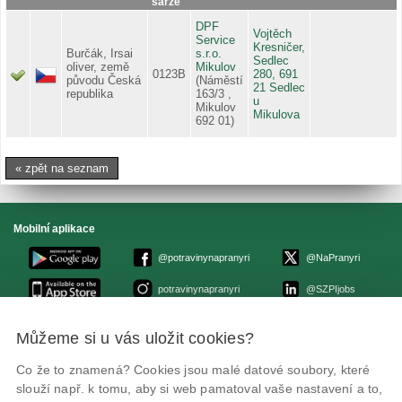
šarže
DPF
Vojtěch
Service
Kresničer,
Burčák, Irsai
s.r.o.
Sedlec
oliver, země
Mikulov
0123B
280, 691
původu Česká
(Náměstí
21 Sedlec
republika
163/3 ,
u
Mikulov
Mikulova
692 01)
« zpět na seznam
Mobilní aplikace
@potravinynapranyri
@NaPranyri
potravinynapranyri
@SZPIjobs
Můžeme si u vás uložit cookies?
© Státní zemědělská a potravinářská inspekce 2026
.
Květná 15, 603 00 Brno,
epodatelna
szpi.gov.cz
Co že to znamená? Cookies jsou malé datové soubory, které
ID datové schránky: avraiqg
slouží např. k tomu, aby si web pamatoval vaše nastavení a to,
IČO: 75014149, DIČ: CZ75014149