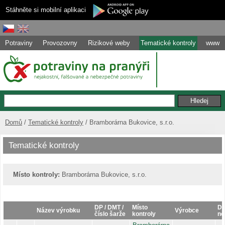
Stáhněte si mobilní aplikaci
Potraviny
Provozovny
Rizikové weby
Tematické kontroly
www
Domů
Tematické kontroly
Bramborárna Bukovice, s.r.o.
Tematické kontroly
Místo kontroly:
Bramborárna Bukovice, s.r.o.
DP / DMT /
Místo
Dů
Název výrobku
Výrobce
číslo šarže
kontroly
ne