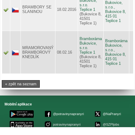
Bukovice,
Bukovice,
s.r.o.
BRAMBORY SE
s.r.o.,
18.02.2016
Teplice 1
SLANINOU
Bukovice 8,
(Bukovice 8,
415 01
41501
Teplice 1
Teplice 1)
Bramborárna
Bramborárna
Bukovice,
Bukovice,
MRAMOROVANÝ
s.r.o.
s.r.o.,
BRAMBOROVÝ
08.02.16
Teplice 1
Bukovice 8,
KNEDLÍK
(Bukovice 8,
415 01
41501
Teplice 1
Teplice 1)
« zpět na seznam
Mobilní aplikace
@potravinynapranyri
@NaPranyri
potravinynapranyri
@SZPIjobs