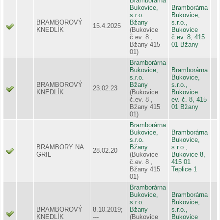
Bramborárna
Bukovice,
Bramborárna
s.r.o.
Bukovice,
BRAMBOROVÝ
Bžany
s.r.o.,
15.4.2025
KNEDLÍK
(Bukovice
Bukovice
č.ev. 8 ,
č.ev. 8, 415
Bžany 415
01 Bžany
01)
Bramborárna
Bukovice,
Bramborárna
s.r.o.
Bukovice,
BRAMBOROVÝ
Bžany
s.r.o.,
23.02.23
KNEDLÍK
(Bukovice
Bukovice
č.ev. 8 ,
ev. č. 8, 415
Bžany 415
01 Bžany
01)
Bramborárna
Bukovice,
Bramborárna
s.r.o.
Bukovice,
BRAMBORY NA
Bžany
s.r.o.,
28.02.20
GRIL
(Bukovice
Bukovice 8,
č.ev. 8 ,
415 01
Bžany 415
Teplice 1
01)
Bramborárna
Bukovice,
Bramborárna
s.r.o.
Bukovice,
BRAMBOROVÝ
8.10.2019;
Bžany
s.r.o.,
KNEDLÍK
---
(Bukovice
Bukovice