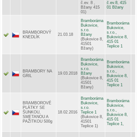
č.ev. 8 ,
č.ev.8, 415
Bžany 415
01 Bžany
01)
Bramborárna
Bramborárna
Bukovice,
Bukovice,
s.r.o.
BRAMBOROVÝ
s.r.o.,
21.03.18
Bžany
KNEDLÍK
Bukovice 8,
(Bukovice 8,
415 01
41501
Teplice 1
Bžany)
Bramborárna
Bramborárna
Bukovice,
Bukovice,
s.r.o.
BRAMBORY NA
s.r.o.,
19.03.2018
Bžany
GRIL
Bukovice 8,
(Bukovice 8,
415 01
41501
Teplice 1
Bžany)
Bramborárna
Bramborárna
BRAMBOROVÉ
Bukovice,
Bukovice,
PLÁTKY SE
s.r.o.
s.r.o.,
ŠUNKOU,
18.02.2016
Teplice 1
Bukovice 8,
SMETANOU A
(Bukovice 8,
415 01
PAŽITKOU 500g
41501
Teplice 1,
Teplice 1)