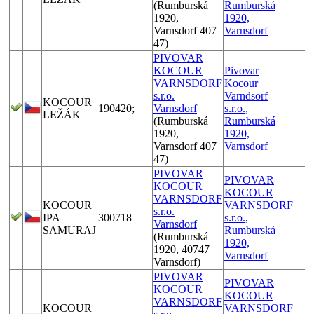
(Rumburská
Rumburská
1920,
1920,
Varnsdorf 407
Varnsdorf
47)
PIVOVAR
KOCOUR
Pivovar
VARNSDORF
Kocour
s.r.o.
Varndsorf
KOCOUR
190420;
Varnsdorf
s.r.o.,
LEŽÁK
(Rumburská
Rumburská
1920,
1920,
Varnsdorf 407
Varnsdorf
47)
PIVOVAR
PIVOVAR
KOCOUR
KOCOUR
VARNSDORF
KOCOUR
VARNSDORF
s.r.o.
IPA
300718
s.r.o.,
Varnsdorf
SAMURAJ
Rumburská
(Rumburská
1920,
1920, 40747
Varnsdorf
Varnsdorf)
PIVOVAR
PIVOVAR
KOCOUR
KOCOUR
VARNSDORF
KOCOUR
VARNSDORF