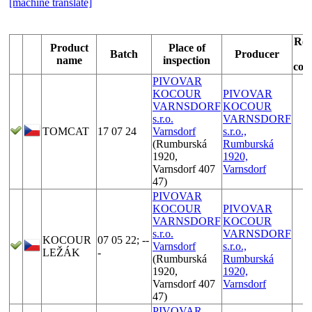
[machine translate]
Rea
Product
Place of
Batch
Producer
name
inspection
com
PIVOVAR
KOCOUR
PIVOVAR
VARNSDORF
KOCOUR
s.r.o.
VARNSDORF
TOMCAT
17 07 24
Varnsdorf
s.r.o.,
(Rumburská
Rumburská
1920,
1920,
Varnsdorf 407
Varnsdorf
47)
PIVOVAR
KOCOUR
PIVOVAR
VARNSDORF
KOCOUR
s.r.o.
VARNSDORF
KOCOUR
07 05 22; --
Varnsdorf
s.r.o.,
LEŽÁK
-
(Rumburská
Rumburská
1920,
1920,
Varnsdorf 407
Varnsdorf
47)
PIVOVAR