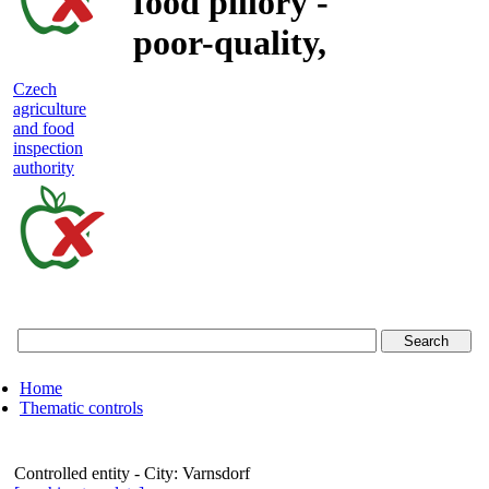
food pillory -
poor-quality,
adulterated
Czech
agriculture
and unsafe
and food
inspection
food
authority
Czech
agriculture
and
food
Home
inspection
Thematic controls
authority
Controlled entity - City:
Varnsdorf