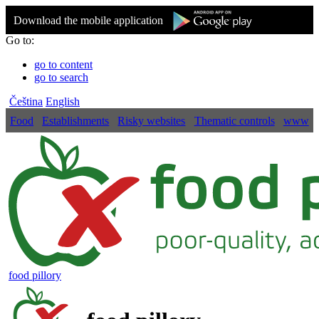
Download the mobile application
Go to:
go to content
go to search
Čeština
English
Food
Establishments
Risky websites
Thematic controls
www
food pillory