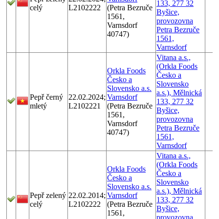
133, 277 32
celý
L2102222
(Petra Bezruče
Byšice,
1561,
provozovna
Varnsdorf
Petra Bezruče
40747)
1561,
Varnsdorf
Vitana a.s.,
(Orkla Foods
Orkla Foods
Česko a
Česko a
Slovensko
Slovensko a.s.
a.s.), Mělnická
Pepř černý
22.02.2024;
Varnsdorf
133, 277 32
mletý
L2102221
(Petra Bezruče
Byšice,
1561,
provozovna
Varnsdorf
Petra Bezruče
40747)
1561,
Varnsdorf
Vitana a.s.,
(Orkla Foods
Orkla Foods
Česko a
Česko a
Slovensko
Slovensko a.s.
a.s.), Mělnická
Pepř zelený
22.02.2014;
Varnsdorf
133, 277 32
celý
L2102222
(Petra Bezruče
Byšice,
1561,
provozovna