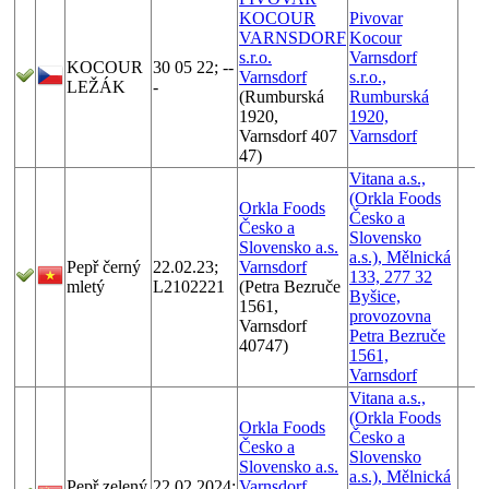
KOCOUR
Pivovar
VARNSDORF
Kocour
s.r.o.
Varnsdorf
KOCOUR
30 05 22; --
Varnsdorf
s.r.o.,
LEŽÁK
-
(Rumburská
Rumburská
1920,
1920,
Varnsdorf 407
Varnsdorf
47)
Vitana a.s.,
(Orkla Foods
Orkla Foods
Česko a
Česko a
Slovensko
Slovensko a.s.
a.s.), Mělnická
Pepř černý
22.02.23;
Varnsdorf
133, 277 32
mletý
L2102221
(Petra Bezruče
Byšice,
1561,
provozovna
Varnsdorf
Petra Bezruče
40747)
1561,
Varnsdorf
Vitana a.s.,
(Orkla Foods
Orkla Foods
Česko a
Česko a
Slovensko
Slovensko a.s.
a.s.), Mělnická
Pepř zelený
22.02.2024;
Varnsdorf