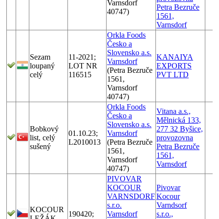
Varnsdorf
Petra Bezruče
40747)
1561,
Varnsdorf
Orkla Foods
Česko a
Slovensko a.s.
Sezam
11-2021;
KANAIYA
Varnsdorf
loupaný
LOT NR
EXPORTS
(Petra Bezruče
celý
116515
PVT LTD
1561,
Varnsdorf
40747)
Orkla Foods
Vitana a.s.,
Česko a
Mělnická 133,
Slovensko a.s.
Bobkový
277 32 Byšice,
01.10.23;
Varnsdorf
list, celý
provozovna
L2010013
(Petra Bezruče
sušený
Petra Bezruče
1561,
1561,
Varnsdorf
Varnsdorf
40747)
PIVOVAR
KOCOUR
Pivovar
VARNSDORF
Kocour
s.r.o.
Varndsorf
KOCOUR
190420;
Varnsdorf
s.r.o.,
LEŽÁK