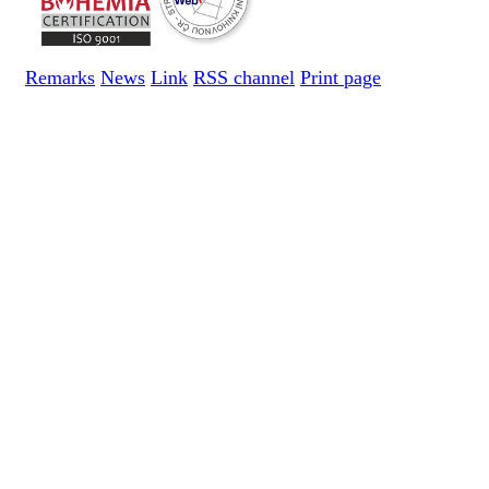
Remarks
News
Link
RSS channel
Print page