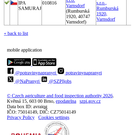
s.r.o.
IPA
010816
s.r.o.,
Varnsdorf
SAMURAJ
Rumburská
(Rumburská
1920,
1920, 40747
Varnsdorf
Varnsdorf)
« back to list
mobile application
@potravinynapranyri
potravinynapranyri
@NaPranyri
@SZPIjobs
© Czech agriculture and food inspection authority 2026
.
Květná 15, 603 00 Brno,
epodatelna
szpi.gov.cz
Data box ID: avraiqg
IČO: 75014149, DIČ: CZ75014149
Privacy Policy
Cookies settings