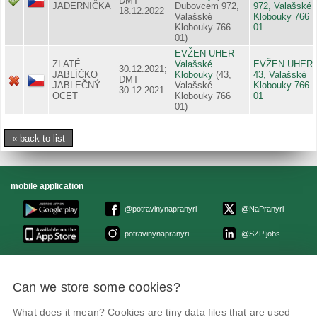
DMT
JADERNIČKA
Dubovcem 972,
972, Valašské
18.12.2022
Valašské
Klobouky 766
Klobouky 766
01
01)
EVŽEN UHER
ZLATÉ
Valašské
EVŽEN UHER,
30.12.2021;
JABLÍČKO
Klobouky
(43,
43, Valašské
DMT
JABLEČNÝ
Valašské
Klobouky 766
30.12.2021
OCET
Klobouky 766
01
01)
« back to list
mobile application
@potravinynapranyri
@NaPranyri
potravinynapranyri
@SZPIjobs
© Czech agriculture and food inspection authority 2026
.
Can we store some cookies?
Květná 15, 603 00 Brno,
epodatelna
szpi.gov.cz
Data box ID: avraiqg
What does it mean? Cookies are tiny data files that are used
IČO: 75014149, DIČ: CZ75014149