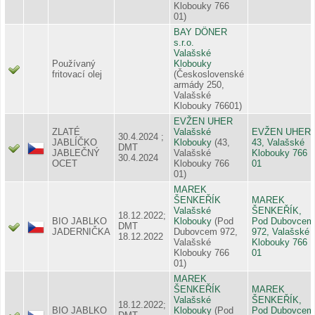
Klobouky 766
01)
BAY DÖNER
s.r.o.
Valašské
Používaný
Klobouky
fritovací olej
(Československé
armády 250,
Valašské
Klobouky 76601)
EVŽEN UHER
ZLATÉ
Valašské
EVŽEN UHER,
30.4.2024 ;
JABLÍČKO
Klobouky
(43,
43, Valašské
DMT
JABLEČNÝ
Valašské
Klobouky 766
30.4.2024
OCET
Klobouky 766
01
01)
MAREK
ŠENKEŘÍK
MAREK
Valašské
ŠENKEŘÍK,
18.12.2022;
BIO JABLKO
Klobouky
(Pod
Pod Dubovcem
DMT
JADERNIČKA
Dubovcem 972,
972, Valašské
18.12.2022
Valašské
Klobouky 766
Klobouky 766
01
01)
MAREK
ŠENKEŘÍK
MAREK
Valašské
ŠENKEŘÍK,
18.12.2022;
BIO JABLKO
Klobouky
(Pod
Pod Dubovcem