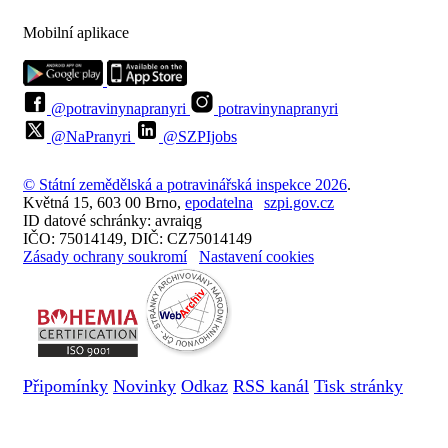
Mobilní aplikace
@potravinynapranyri
potravinynapranyri
@NaPranyri
@SZPIjobs
© Státní zemědělská a potravinářská inspekce 2026
.
Květná 15, 603 00 Brno,
epodatelna
szpi.gov.cz
ID datové schránky: avraiqg
IČO: 75014149, DIČ: CZ75014149
Zásady ochrany soukromí
Nastavení cookies
Připomínky
Novinky
Odkaz
RSS kanál
Tisk stránky