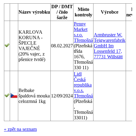
DP / DMT
Místo
D
Název výrobku
/ číslo
Výrobce
kontroly
nevy
šarže
Penny
Market
KARLOVA
s.r.o.
Armbruster W.
KORUNA -
Třemošná
Teigwarenfabrik
ŠPECLE
08.02.2027
(Plzeňská
GmbH Im
VAJEČNÉ
třída
Lossenfeld 17,
(20% vajec, z
1676,
77731 Willstätt
pšenice tvrdé)
Třemošná
330 11)
Lidl
Česká
republika
Belbake
v.o.s.
špaldová mouka
12/09/2024
Třemošná
celozrnná 1kg
(Plzeňská
,
Třemošná
33011)
« zpět na seznam