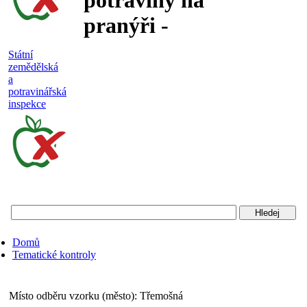
potraviny na
pranýři -
nejakostní,
Státní
zemědělská
falšované a
a
potravinářská
nebezpečné
inspekce
potraviny
Státní
zemědělská
a
potravinářská
Domů
inspekce
Tematické kontroly
Místo odběru vzorku (město):
Třemošná