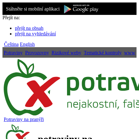
Stáhněte si mobilní aplikaci
Přejít na:
přejít na obsah
přejít na vyhledávání
Čeština
English
Potraviny
Provozovny
Rizikové weby
Tematické kontroly
www
Potraviny na pranýři