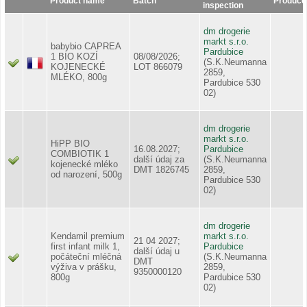
Product name
Batch
Produce
inspection
dm drogerie
markt s.r.o.
babybio CAPREA
Pardubice
1 BIO KOZÍ
08/08/2026;
(S.K.Neumanna
KOJENECKÉ
LOT 866079
2859,
MLÉKO, 800g
Pardubice 530
02)
dm drogerie
markt s.r.o.
HiPP BIO
16.08.2027;
Pardubice
COMBIOTIK 1
další údaj za
(S.K.Neumanna
kojenecké mléko
DMT 1826745
2859,
od narození, 500g
Pardubice 530
02)
dm drogerie
Kendamil premium
markt s.r.o.
21 04 2027;
first infant milk 1,
Pardubice
další údaj u
počáteční mléčná
(S.K.Neumanna
DMT
výživa v prášku,
2859,
9350000120
800g
Pardubice 530
02)