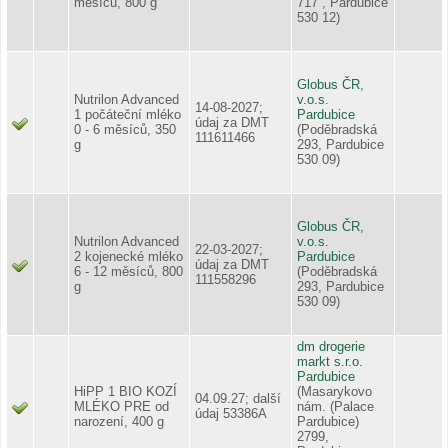
měsíců, 800 g
717 , Pardubice
530 12)
Globus ČR,
Nutrilon Advanced
v.o.s.
14-08-2027;
1 počáteční mléko
Pardubice
údaj za DMT
0 - 6 měsíců, 350
(Poděbradská
111611466
g
293, Pardubice
530 09)
Globus ČR,
Nutrilon Advanced
v.o.s.
22-03-2027;
2 kojenecké mléko
Pardubice
údaj za DMT
6 - 12 měsíců, 800
(Poděbradská
111558296
g
293, Pardubice
530 09)
dm drogerie
markt s.r.o.
Pardubice
HiPP 1 BIO KOZÍ
(Masarykovo
04.09.27; další
MLÉKO PRE od
nám. (Palace
údaj 53386A
narození, 400 g
Pardubice)
2799,