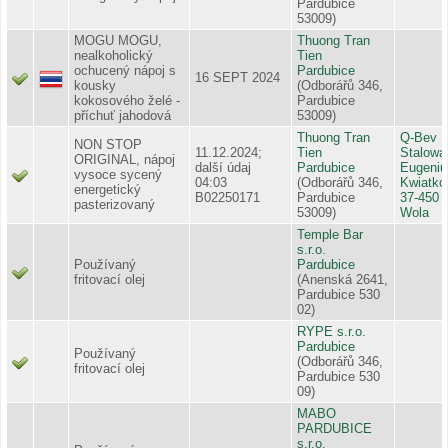
Pardubice
53009)
MOGU MOGU,
Thuong Tran
nealkoholický
Tien
ochucený nápoj s
Pardubice
16 SEPT 2024
kousky
(Odborářů 346,
kokosového želé -
Pardubice
příchuť jahodová
53009)
Thuong Tran
Q-Bev Sp
NON STOP
11.12.2024;
Tien
Stalowa 
ORIGINAL, nápoj
další údaj
Pardubice
Eugeniu
vysoce sycený
04:03
(Odborářů 346,
Kwiatko
energetický
B02250171
Pardubice
37-450 
pasterizovaný
53009)
Wola
Temple Bar
s.r.o.
Používaný
Pardubice
fritovací olej
(Anenská 2641,
Pardubice 530
02)
RYPE s.r.o.
Pardubice
Používaný
(Odborářů 346,
fritovací olej
Pardubice 530
09)
MABO
PARDUBICE
s.r.o.