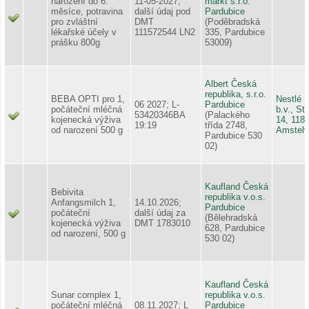
narození do 6.
11-05-2027;
markt s.r.o.
měsíce, potravina
další údaj pod
Pardubice
pro zvláštní
DMT
(Poděbradská
lékařské účely v
111572544 LN2
335, Pardubice
prášku 800g
53009)
Albert Česká
republika, s.r.o.
BEBA OPTI pro 1,
Nestlé 
06 2027; L-
Pardubice
počáteční mléčná
b.v., S
53420346BA
(Palackého
kojenecká výživa
14, 118
19:19
třída 2748,
od narození 500 g
Amstel
Pardubice 530
02)
Kaufland Česká
Bebivita
republika v.o.s.
Anfangsmilch 1,
14.10.2026;
Pardubice
počáteční
další údaj za
(Bělehradská
kojenecká výživa
DMT 1783010
628, Pardubice
od narození, 500 g
530 02)
Kaufland Česká
Sunar complex 1,
republika v.o.s.
počáteční mléčná
08.11.2027; L
Pardubice