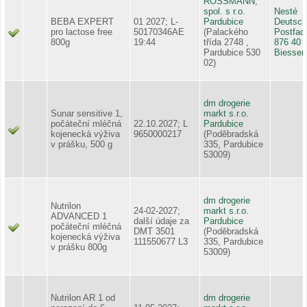
ROSSMANN,
spol. s r.o.
Nesté
BEBA EXPERT
01 2027; L-
Pardubice
Deutsch
pro lactose free
50170346AE
(Palackého
Postfac
800g
19:44
třída 2748 ,
876 40
Pardubice 530
Biessen
02)
dm drogerie
Sunar sensitive 1,
markt s.r.o.
počáteční mléčná
22.10.2027; L
Pardubice
kojenecká výživa
9650000217
(Poděbradská
v prášku, 500 g
335, Pardubice
53009)
dm drogerie
Nutrilon
24-02-2027;
markt s.r.o.
ADVANCED 1
další údaje za
Pardubice
počáteční mléčná
DMT 3501
(Poděbradská
kojenecká výživa
111550677 L3
335, Pardubice
v prášku 800g
53009)
Nutrilon AR 1 od
dm drogerie