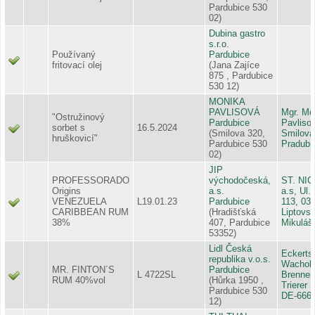
Pardubice 530
02)
Dubina gastro
s.r.o.
Používaný
Pardubice
fritovací olej
(Jana Zajíce
875 , Pardubice
530 12)
MONIKA
PAVLISOVÁ
Mgr. Mo
"Ostružinový
Pardubice
Pavliso
sorbet s
16.5.2024
(Smilova 320,
Smilova
hruškovicí"
Pardubice 530
Pradubi
02)
JIP
PROFESSORADO
východočeská,
ST. NI
Origins
a.s.
a.s, Ul.
VENEZUELA
L19.01.23
Pardubice
113, 03
CARIBBEAN RUM
(Hradišťská
Liptovs
38%
407, Pardubice
Mikuláš
53352)
Lidl Česká
Eckerts
republika v.o.s.
Wachold
MR. FINTON´S
Pardubice
L 4722SL
Brenner
RUM 40%vol
(Hůrka 1950 ,
Trierer S
Pardubice 530
DE-6663
12)