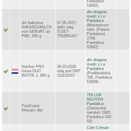
Pardubice
53002)
dm drogerie
markt s.r.o.
Pardubice
dm babylove
07.05.2027;
(Masarykovo
ANFANGSMILCH
další údaj
nám. (Palace
von GEBURT an
XJ2E7-
Pardubice)
PRE, 500 g
7552001427
2799,
Pardubice
53002)
dm drogerie
markt s.r.o.
Nutrilon PRO
26-03-2028;
Pardubice
futura DUO
údaj pod DMT
(Poděbradská
BIOTIK 1, 800 g
111619157
335, Pardubice
53009)
THI LUA
NGUYEN
Pardubice
Používaný
(Zborovské
fritovací olej
náměstí 1583 ,
Pardubice 530
02)
Cafe Colman