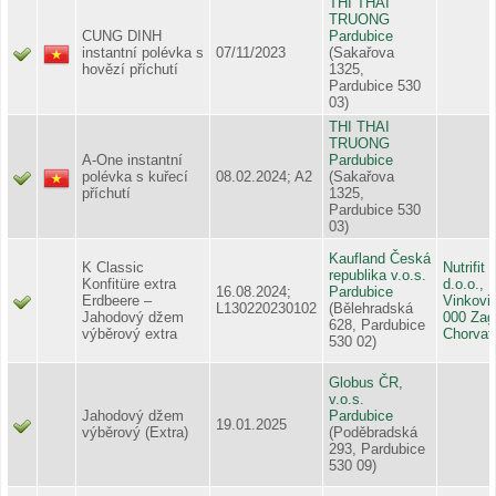
THI THAI
TRUONG
CUNG DINH
Pardubice
instantní polévka s
07/11/2023
(Sakařova
hovězí příchutí
1325,
Pardubice 530
03)
THI THAI
TRUONG
A-One instantní
Pardubice
polévka s kuřecí
08.02.2024; A2
(Sakařova
příchutí
1325,
Pardubice 530
03)
Kaufland Česká
K Classic
Nutrifit 
republika v.o.s.
Konfitüre extra
d.o.o.,
16.08.2024;
Pardubice
Erdbeere –
Vinkovi
L130220230102
(Bělehradská
Jahodový džem
000 Zag
628, Pardubice
výběrový extra
Chorvat
530 02)
Globus ČR,
v.o.s.
Jahodový džem
Pardubice
19.01.2025
výběrový (Extra)
(Poděbradská
293, Pardubice
530 09)