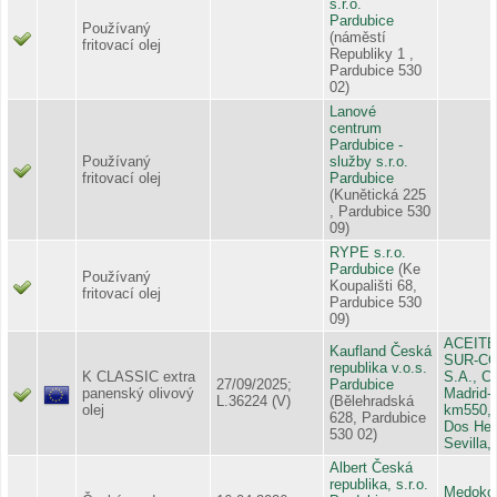
s.r.o.
Pardubice
Používaný
(náměstí
fritovací olej
Republiky 1 ,
Pardubice 530
02)
Lanové
centrum
Pardubice -
Používaný
služby s.r.o.
fritovací olej
Pardubice
(Kunětická 225
, Pardubice 530
09)
RYPE s.r.o.
Pardubice
(Ke
Používaný
Koupališti 68,
fritovací olej
Pardubice 530
09)
ACEITE
Kaufland Česká
SUR-C
republika v.o.s.
K CLASSIC extra
S.A., Ct
27/09/2025;
Pardubice
panenský olivový
Madrid-
L.36224 (V)
(Bělehradská
olej
km550,6
628, Pardubice
Dos He
530 02)
Sevilla,
Albert Česká
republika, s.r.o.
Medoko