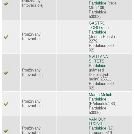
Používaný
Pardubice
(třída
fritovací olej
Míru 109,
Pardubice
53002)
GASTRO
TORO s.r.o.
Pardubice
Používaný
(Josefa Ressla
fritovací olej
2279,
Pardubice 530
02)
SVITLANA
SHTETS
Pardubice
Používaný
(náměstí
fritovací olej
Dukelských
hrdinů 2551 ,
Pardubice 530
02)
Martin Melich
Pardubice
Používaný
(Přeloučská 83,
fritovací olej
Pardubice
53006)
VAN QUY
LUONG
Používaný
Pardubice
(17.
fritovací olej
listopadu 519 ,