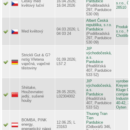
Český med
16.04.2026;
Pardubice
s.r.o., 
květový luční
16.04.2026
(Poděbradská
28510
297, Pardubice
530 09)
Albert Česká
republika, s.r.o.
Produkt
04.03.2026; L
Pardubice
Med květový
s.r.o., 
04 03 24
(Poděbradská
Chotěbo
297, Pardubice
530 09)
JIP
východočeská,
Strickli Gut & G?
a.s.
nstig Vřetena
01.09.2026;
Pardubice
vaječná, vaječné
L57.2
(Hradišťská
těstoviny
407, Pardubice
533 52)
JIP
vyroben
východočeská,
Kreyenh
Shiitake,
a.s.
Kluge 
Houževnatec
28.05.2025;
Pardubice
compan
jedlý, sušené
L02304002
(Hradišťská
Industri
houby
407, Pardubice
40-42, 
533 52)
Oyten
Thuong Tran
Tien
BOMBA, PINK
12.06.25; L
Pardubice
energy,
23163
(Odborářů 346,
energetický nápoj