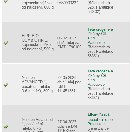
kojenecká výživa
9650000227
(Bělehradská
od narození, 600 g
628, Pardubice
530 02)
Teta drogerie a
lékárny ČR
HiPP BIO
06.02.2027;
s.r.o.
COMBIOTIK 1,
další údaj za
Pardubice
kojenecké mléko
DMT 1796105
(Bělehradská
od narození, 500 g
677, Pardubice
53351)
Teta drogerie a
lékárny ČR
Nutrilon
22-05-2026;
s.r.o.
ADVANCED 1,
další údaj pod
Pardubice
počáteční mléko
DMT
(Bělehradská
0-6 měsíců, 800 g
111451381
677, Pardubice
53351)
Albert Česká
Nutrilon Advanced
republika, s.r.o.
27-04-2027;
1, počáteční
Pardubice
udaj za DMT
mléko 0 - 6
(Jana Zajíce
111572556