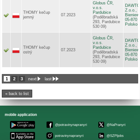
Globus ČR,
DAWTON
v.o.s.
Z.o.o.,
THOMY kečup
Pardubice
07.2023
Bieniew
jemný
(Poděbradská
05-870 B
293, Pardubice
Polsko
530 09)
Globus ČR,
DAWTON
v.o.s.
Z.o.o.,
THOMY kečup
Pardubice
07.2023
Bieniew
ostrý
(Poděbradská
05-870 B
293, Pardubice
Polsko
530 09)
1
2
3
next
last
« back to list
mobile application
@potravinynapranyri
@NaPranyri
potravinynapranyri
@SZPIjobs