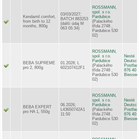
ROSSMANN,
spol. s r.o.
03/03/2027;
Kendamil comfort,
Pardubice
BATCH 883253
from birth to 12
(Palackého
(další údaj M
months, 800g
třída 2748 ,
063 05:34)
Pardubice 530
02)
ROSSMANN,
spol. s r.o.
Nesté
Pardubice
Deutsch
BEBA SUPREME
01.2028; L
(Palackého
Postfac
pro 2, 800g
602107412F1
třída 2748 ,
876 40
Pardubice 530
Biessen
02)
ROSSMANN,
spol. s r.o.
Nesté
06.2026;
Pardubice
Deutsch
BEBA EXPERT
L43650742A1
(Palackého
Postfac
pro HA 1, 550g
11:50
třída 2748 ,
876 40
Pardubice 530
Biessen
02)