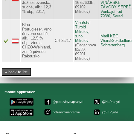
Južnoslovenská,
1675/603E,
VINÁRSKE
suché, alk.: 12,3
69102
ZÁVODY SEREĎ,
% obj., 2017,
Mikulov)
Vonkajší rad
793/6, Sereď
Vinařství
Blau
Turold
Portugieser, víno
Mikulov,
červené suché,
s.r.o.
Madl KEG
alk.: 12,5 %
CH 25/17
Mikulov
Wein&Sektkellerei,
obj., víno s
(Gagarinova
Schrattenberg
CHZO-Weinland,
83/39,
země původu
69201
Rakousko
Mikulov)
« back to list
mobile application
@potravinynapranyri
@NaPranyri
potravinynapranyri
@SZPIjobs
© Czech agriculture and food inspection authority 2026
.