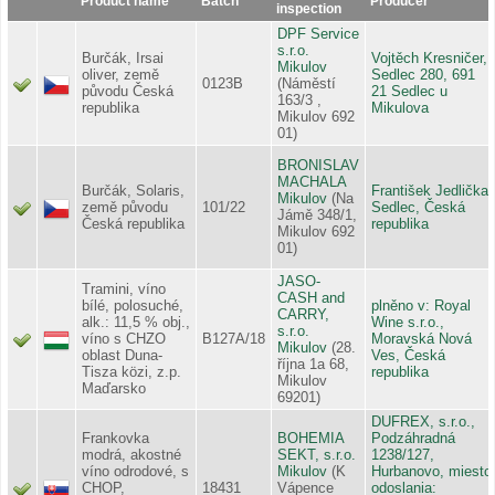
Product name
Batch
Producer
inspection
DPF Service
s.r.o.
Burčák, Irsai
Vojtěch Kresničer,
Mikulov
oliver, země
Sedlec 280, 691
0123B
(Náměstí
původu Česká
21 Sedlec u
163/3 ,
republika
Mikulova
Mikulov 692
01)
BRONISLAV
MACHALA
Burčák, Solaris,
František Jedlička,
Mikulov
(Na
země původu
101/22
Sedlec, Česká
Jámě 348/1,
Česká republika
republika
Mikulov 692
01)
JASO-
Tramini, víno
CASH and
bílé, polosuché,
plněno v: Royal
CARRY,
alk.: 11,5 % obj.,
Wine s.r.o.,
s.r.o.
víno s CHZO
B127A/18
Moravská Nová
Mikulov
(28.
oblast Duna-
Ves, Česká
října 1a 68,
Tisza közi, z.p.
republika
Mikulov
Maďarsko
69201)
DUFREX, s.r.o.,
Frankovka
BOHEMIA
Podzáhradná
modrá, akostné
SEKT, s.r.o.
1238/127,
víno odrodové, s
Mikulov
(K
Hurbanovo, miesto
CHOP,
18431
Vápence
odoslania: