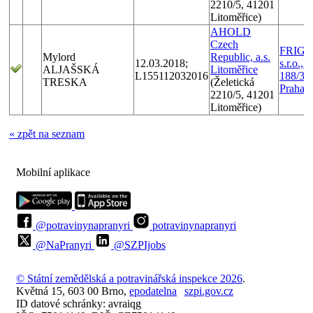
2210/5, 41201
Litoměřice)
AHOLD
Czech
FRIGO
Mylord
Republic, a.s.
12.03.2018;
s.r.o.,
ALJAŠSKÁ
Litoměřice
L155112032016
188/37,
TRESKA
(Želetická
Praha 3
2210/5, 41201
Litoměřice)
« zpět na seznam
Mobilní aplikace
@potravinynapranyri
potravinynapranyri
@NaPranyri
@SZPIjobs
© Státní zemědělská a potravinářská inspekce 2026
.
Květná 15, 603 00 Brno,
epodatelna
szpi.gov.cz
ID datové schránky: avraiqg