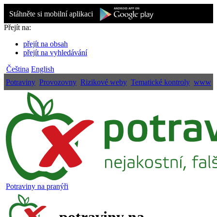
Stáhněte si mobilní aplikaci
Přejít na:
přejít na obsah
přejít na vyhledávání
Čeština
English
Potraviny
Provozovny
Rizikové weby
Tematické kontroly
www
Potraviny na pranýři