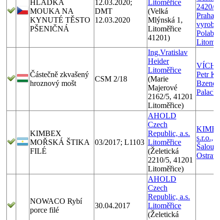
HLADKÁ
12.03.2020;
Litoměřice
2420/1
MOUKA NA
DMT
(Velká
Praha 9
KYNUTÉ TĚSTO
12.03.2020
Mlýnská 1,
vyrobe
PŠENIČNÁ
Litoměřice
Polabí,
41201)
Litoměř
Ing.Vratislav
Heider
VÍCHY s
Litoměřice
Částečně zkvašený
Petr Ku
CSM 2/18
(Marie
hroznový mošt
Bzenec,
Majerové
Palack
2162/5, 41201
Litoměřice)
AHOLD
Czech
KIMB
KIMBEX
Republic, a.s.
s.r.o.,
MOŘSKÁ ŠTIKA
03/2017; L1103
Litoměřice
Šaloun
FILÉ
(Želetická
Ostrav
2210/5, 41201
Litoměřice)
AHOLD
Czech
Republic, a.s.
NOWACO Rybí
30.04.2017
Litoměřice
porce filé
(Želetická