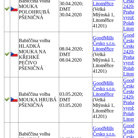
Babiččina volba
Českom
30.04.2020;
Litoměřice
MOUKA
2420/1
DMT
(Velká
POLOHRUBÁ
Praha 9
30.04.2020
Mlýnská 1,
PŠENIČNÁ
vyrobe
Litoměřice
Polabí,
41201)
Litoměř
GoodMi
GoodMills
Babiččina volba
Česko s.
Česko s.r.o.
HLADKÁ
Českom
08.04.2020;
Litoměřice
MOUKA NA
2420/1
DMT
(Velká
KŘEHKÉ
Praha 9
08.04.2020
Mlýnská 1,
PEČIVO
vyrobe
Litoměřice
PŠENIČNÁ
Polabí,
41201)
Litoměř
GoodMi
GoodMills
Česko s.
Česko s.r.o.
Českom
Babiččina volba
03.05.2020;
Litoměřice
2420/1
MOUKA HRUBÁ
DMT
(Velká
Praha 9
PŠENIČNÁ
03.05.2020
Mlýnská 1,
vyrobe
Litoměřice
Polabí,
41201)
Litoměř
GoodMi
GoodMills
Česko s.
Babiččina volba
Česko s.r.o.
Českom