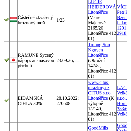
LUCIE
HEIDEROVÁ
VÍCHY s
Litoměřice
Petr Ku
Částečně zkvašený
(Marie
Bzenec,
1/23
hroznový mošt
Majerové
Palack
2165/20 ,
1201, 
Litoměřice 412
291812
01)
Truong Son
Nguyen
RAMUNE Sycený
Litoměřice
nápoj s ananasovou
23.09.26; ---
(Okružní
příchutí
147/8 ,
Litoměřice 412
01)
www.citus-
mrazirny.cz,
LACR
CITUS s.r.o.
Velké M
EIDAMSKÁ
28.10.2022;
Litoměřice
(K
s.r.o.,
CIHLA 30%
270508
výtopně
Hornom
1/2140,
383/60,
Litoměřice 412
Velké M
01)
GoodMi
GoodMills
Česko s.