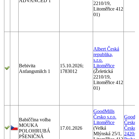
ADVANCED 1
2210/19,
Litoměřice 412
01)
Albert Česká
republika,
s.r.o.
Bebivita
15.10.2026;
Litoměřice
Anfangsmilch 1
1783012
(Želetická
2210/19,
Litoměřice 412
01)
GoodMills
Česko s.r.o.
GoodMi
Babiččina volba
Litoměřice
Česko s.
MOUKA
17.01.2026
(Velká
Českom
POLOHRUBÁ
Mlýnská 25/1,
2420/1
PŠENIČNÁ