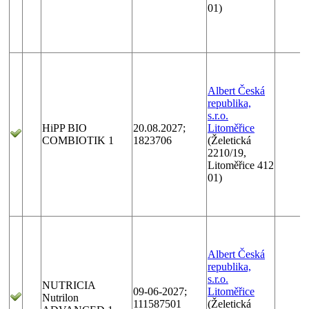
01)
Albert Česká
republika,
s.r.o.
HiPP BIO
20.08.2027;
Litoměřice
COMBIOTIK 1
1823706
(Želetická
2210/19,
Litoměřice 412
01)
Albert Česká
republika,
s.r.o.
NUTRICIA
09-06-2027;
Litoměřice
Nutrilon
111587501
(Želetická