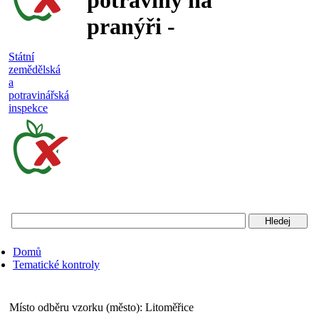
potraviny na
pranýři -
nejakostní,
Státní
zemědělská
falšované a
a
potravinářská
nebezpečné
inspekce
potraviny
Státní
zemědělská
a
potravinářská
Domů
inspekce
Tematické kontroly
Místo odběru vzorku (město):
Litoměřice