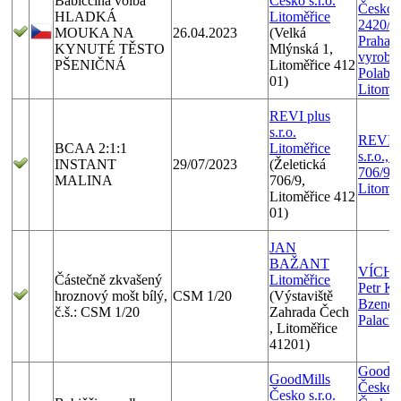
Babiččina volba
Česko s.r.o.
Českom
HLADKÁ
Litoměřice
2420/1
MOUKA NA
26.04.2023
(Velká
Praha 9
KYNUTÉ TĚSTO
Mlýnská 1,
vyrobe
PŠENIČNÁ
Litoměřice 412
Polabí,
01)
Litoměř
REVI plus
s.r.o.
REVI p
BCAA 2:1:1
Litoměřice
s.r.o., 
INSTANT
29/07/2023
(Želetická
706/9,
MALINA
706/9,
Litoměř
Litoměřice 412
01)
JAN
BAŽANT
VÍCHY 
Částečně zkvašený
Litoměřice
Petr Ku
hroznový mošt bílý,
CSM 1/20
(Výstaviště
Bzenec,
č.š.: CSM 1/20
Zahrada Čech
Palack
, Litoměřice
41201)
GoodMi
GoodMills
Česko s.
Česko s.r.o.