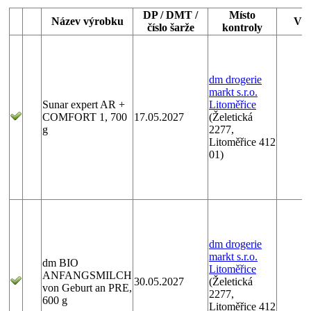
DP / DMT /
Místo
Název výrobku
Výr
číslo šarže
kontroly
dm drogerie
markt s.r.o.
Sunar expert AR +
Litoměřice
COMFORT 1, 700
17.05.2027
(Želetická
g
2277,
Litoměřice 412
01)
dm drogerie
markt s.r.o.
dm BIO
Litoměřice
ANFANGSMILCH
30.05.2027
(Želetická
von Geburt an PRE,
2277,
600 g
Litoměřice 412