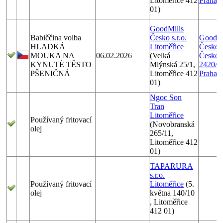
Litoměřice 412
Praha 9
01)
GoodMills
Babiččina volba
Česko s.r.o.
GoodMi
HLADKÁ
Litoměřice
Česko s.
MOUKA NA
06.02.2026
(Velká
Českom
KYNUTÉ TĚSTO
Mlýnská 25/1,
2420/1
PŠENIČNÁ
Litoměřice 412
Praha 9
01)
Ngoc Son
Tran
Litoměřice
Používaný fritovací
(Novobranská
olej
265/11,
Litoměřice 412
01)
TAPARURA
s.r.o.
Používaný fritovací
Litoměřice
(5.
olej
května 140/10
, Litoměřice
412 01)