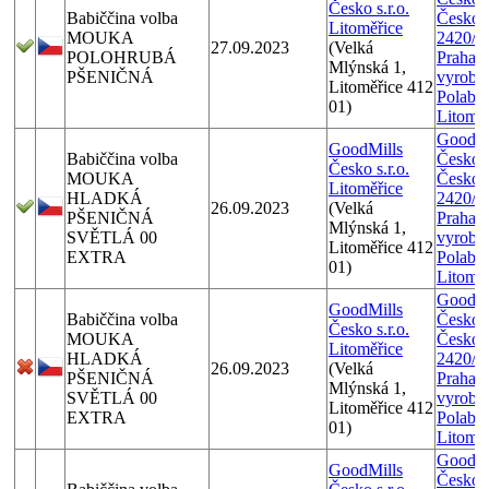
Česko s.r.o.
Babiččina volba
Českom
Litoměřice
MOUKA
2420/1
27.09.2023
(Velká
POLOHRUBÁ
Praha 9
Mlýnská 1,
PŠENIČNÁ
vyrobe
Litoměřice 412
Polabí,
01)
Litoměř
GoodMi
GoodMills
Babiččina volba
Česko s.
Česko s.r.o.
MOUKA
Českom
Litoměřice
HLADKÁ
2420/1
26.09.2023
(Velká
PŠENIČNÁ
Praha 9
Mlýnská 1,
SVĚTLÁ 00
vyrobe
Litoměřice 412
EXTRA
Polabí,
01)
Litoměř
GoodMi
GoodMills
Babiččina volba
Česko s.
Česko s.r.o.
MOUKA
Českom
Litoměřice
HLADKÁ
2420/1
26.09.2023
(Velká
PŠENIČNÁ
Praha 9
Mlýnská 1,
SVĚTLÁ 00
vyrobe
Litoměřice 412
EXTRA
Polabí,
01)
Litoměř
GoodMi
GoodMills
Česko s.