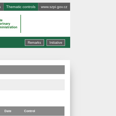
s
Thematic controls
www.szpi.gov.cz
Remarks
Initiative
Date
Control