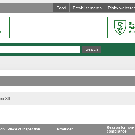
Food
Establishments
Risky website
rec XII
Reason for non-
tch
Place of inspection
Producer
compliance