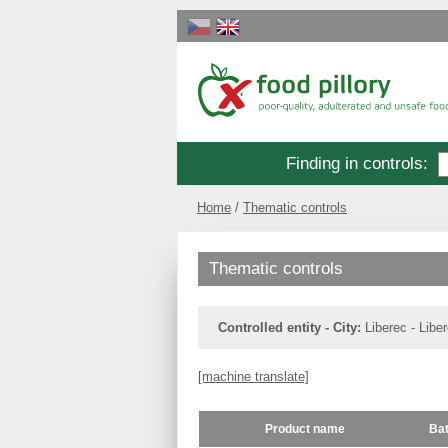
Finding in controls
:
Home
Thematic controls
Thematic controls
Controlled entity - City:
Liberec - Libe
[machine translate]
Product name
Ba