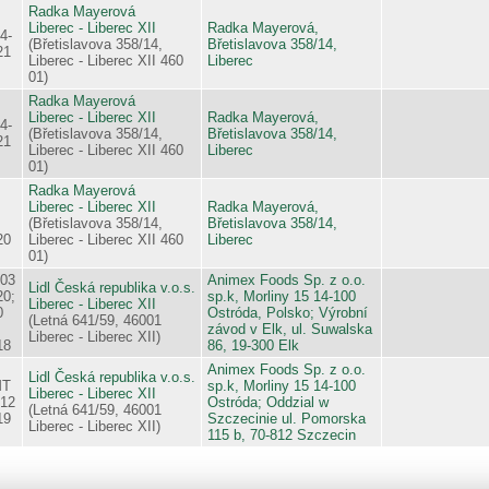
Radka Mayerová
Liberec - Liberec XII
Radka Mayerová,
4-
(Břetislavova 358/14,
Břetislavova 358/14,
21
Liberec - Liberec XII 460
Liberec
01)
Radka Mayerová
Liberec - Liberec XII
Radka Mayerová,
4-
(Břetislavova 358/14,
Břetislavova 358/14,
21
Liberec - Liberec XII 460
Liberec
01)
Radka Mayerová
Liberec - Liberec XII
Radka Mayerová,
(Břetislavova 358/14,
Břetislavova 358/14,
20
Liberec - Liberec XII 460
Liberec
01)
 03
Animex Foods Sp. z o.o.
Lidl Česká republika v.o.s.
20;
sp.k, Morliny 15 14-100
Liberec - Liberec XII
0
Ostróda, Polsko; Výrobní
(Letná 641/59, 46001
závod v Elk, ul. Suwalska
Liberec - Liberec XII)
18
86, 19-300 Elk
Animex Foods Sp. z o.o.
Lidl Česká republika v.o.s.
MT
sp.k, Morliny 15 14-100
Liberec - Liberec XII
 12
Ostróda; Oddzial w
(Letná 641/59, 46001
19
Szczecinie ul. Pomorska
Liberec - Liberec XII)
115 b, 70-812 Szczecin