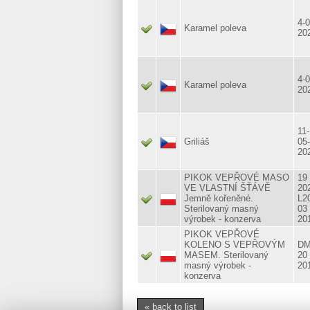
4-0
Karamel poleva
20
4-0
Karamel poleva
20
11-
Griliáš
05-
20
PIKOK VEPŘOVÉ MASO
19
VE VLASTNÍ ŠŤÁVĚ
20
Jemně kořeněné.
L2
Sterilovaný masný
03
výrobek - konzerva
20
PIKOK VEPŘOVÉ
KOLENO S VEPŘOVÝM
D
MASEM. Sterilovaný
20
masný výrobek -
20
konzerva
« back to list