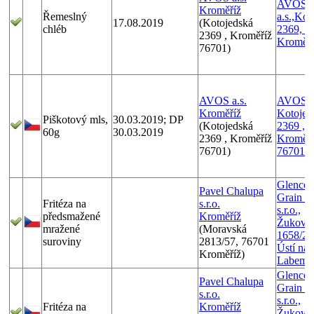
AVOS
Kroměříž
Řemeslný
a.s.,Kot
17.08.2019
(Kotojedská
chléb
2369, 7
2369 , Kroměříž
Kroměří
76701)
AVOS a.s.
AVOS a.
Kroměříž
Kotojed
Piškotový mls,
30.03.2019; DP
(Kotojedská
2369 ,
60g
30.03.2019
2369 , Kroměříž
Kroměří
76701)
76701
Glencor
Pavel Chalupa
Grain C
Fritéza na
s.r.o.
s.r.o.,
předsmažené
Kroměříž
Žukovo
mražené
(Moravská
1658/27
suroviny
2813/57, 76701
Ústí nad
Kroměříž)
Labem
Glencor
Pavel Chalupa
Grain C
s.r.o.
s.r.o.,
Fritéza na
Kroměříž
Žukovo