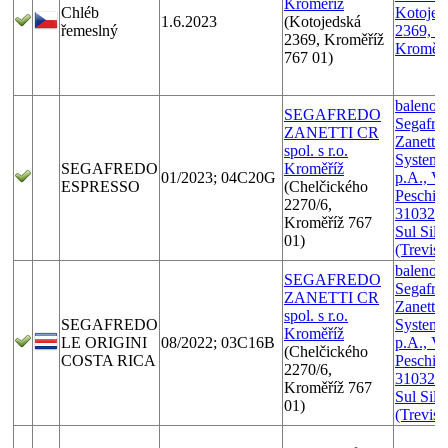
Kroměříž
Chléb
Kotojed
1.6.2023
(Kotojedská
řemeslný
2369, 7
2369, Kroměříž
Kroměří
767 01)
baleno v
SEGAFREDO
Segafre
ZANETTI CR
Zanetti 
spol. s r.o.
System 
SEGAFREDO
Kroměříž
01/2023; 04C20G
p.A., Vi
ESPRESSO
(Chelčického
Peschier
2270/6,
31032 C
Kroměříž 767
Sul Sile
01)
(Treviso
baleno v
SEGAFREDO
Segafre
ZANETTI CR
Zanetti 
spol. s r.o.
SEGAFREDO
System 
Kroměříž
LE ORIGINI
08/2022; 03C16B
p.A., Vi
(Chelčického
COSTA RICA
Peschier
2270/6,
31032 C
Kroměříž 767
Sul Sile
01)
(Treviso