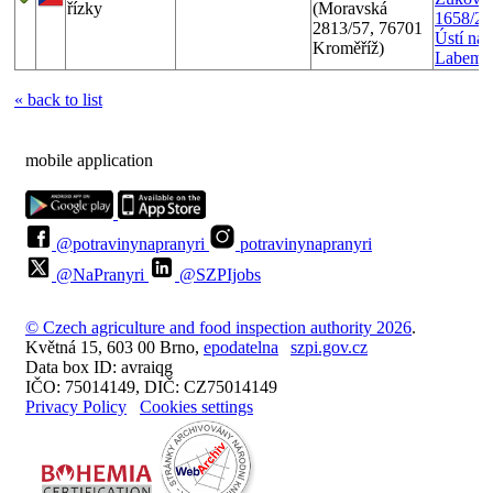
řízky
(Moravská
1658/27
2813/57, 76701
Ústí nad
Kroměříž)
Labem
« back to list
mobile application
@potravinynapranyri
potravinynapranyri
@NaPranyri
@SZPIjobs
© Czech agriculture and food inspection authority 2026
.
Květná 15, 603 00 Brno,
epodatelna
szpi.gov.cz
Data box ID: avraiqg
IČO: 75014149, DIČ: CZ75014149
Privacy Policy
Cookies settings