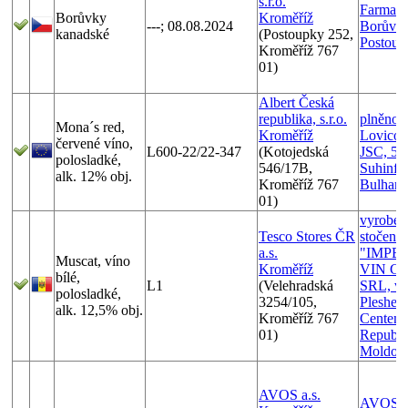
s.r.o.
Farma
Borůvky
Kroměříž
---; 08.08.2024
Borůvka 
kanadské
(Postoupky 252,
Postoup
Kroměříž 767
01)
Albert Česká
republika, s.r.o.
plněno v
Mona´s red,
Kroměříž
Lovico 
červené víno,
L600-22/22-347
(Kotojedská
JSC, 52
polosladké,
546/17B,
Suhinfdo
alk. 12% obj.
Kroměříž 767
Bulhars
01)
vyroben
Tesco Stores ČR
stočeno:
a.s.
"IMPE
Muscat, víno
Kroměříž
VIN G
bílé,
L1
(Velehradská
SRL, vi
polosladké,
3254/105,
Plesheni
alk. 12,5% obj.
Kroměříž 767
Centemi
01)
Republi
Moldov
AVOS a.s.
AVOS a.