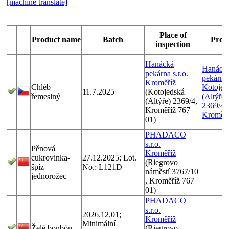
[machine translate]
Place of
Product name
Batch
Prod
inspection
Hanácká
Hanáck
pekárna s.r.o.
pekárna s
Kroměříž
Chléb
Kotojed
11.7.2025
(Kotojedská
řemeslný
(Altýře)
(Altýře) 2369/4,
2369/4,
Kroměříž 767
Kroměří
01)
PHADACO
s.r.o.
Pěnová
Kroměříž
cukrovinka-
27.12.2025; Lot.
(Riegrovo
špíz
No.: L121D
náměstí 3767/10
jednorožec
, Kroměříž 767
01)
PHADACO
s.r.o.
2026.12.01;
Kroměříž
Minimální
Želé bonbón
(Riegrovo