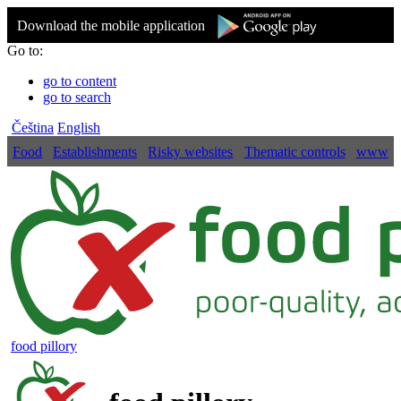
Download the mobile application
Go to:
go to content
go to search
Čeština
English
Food
Establishments
Risky websites
Thematic controls
www
food pillory