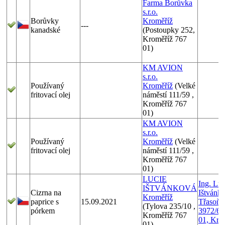
Farma Borůvka
s.r.o.
Borůvky
Kroměříž
---
kanadské
(Postoupky 252,
Kroměříž 767
01)
KM AVION
s.r.o.
Používaný
Kroměříž
(Velké
fritovací olej
náměstí 111/59 ,
Kroměříž 767
01)
KM AVION
s.r.o.
Používaný
Kroměříž
(Velké
fritovací olej
náměstí 111/59 ,
Kroměříž 767
01)
LUCIE
Ing. Luc
IŠTVÁNKOVÁ
Cizrna na
Ištvánk
Kroměříž
paprice s
15.09.2021
Třasoňo
(Tylova 235/10 ,
pórkem
3972/6,
Kroměříž 767
01, Kro
01)