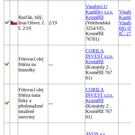
Vinařství U
Kapličky s.r.o.
Vinařstv
Burčák, bílý,
Kroměříž
Kapličky
Irsai Oliver, č.
2/19
(Velehradská
Vinařsk
š. 2/19
3254/105,
691 05 Z
Kroměříž
IČ: 276
76701)
CORILA
INVEST s.r.o.
Fritovací olej
Kroměříž
fritéza na
---
(Kotojedy 2 ,
hranolky
Kroměříž 767
01)
Fritovací olej
CORILA
fritéza nana
INVEST s.r.o.
řízky a
Kroměříž
---
předsmažené
(Kotojedy 2 ,
mražené
Kroměříž 767
suroviny
01)
AVOS a.s.