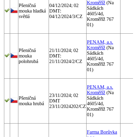
Kroměříž
(Na
Pšeničná
04/12/2024; 02
Sádkách
mouka hladká
DMT:
4605/4d,
světlá
04/12/2024/3/CZ
Kroměříž 767
01)
PENAM, a.s.
Kroměříž
(Na
Pšeničná
21/11/2024; 02
Sádkách
mouka
DMT:
4605/4d,
polohrubá
21/11/2024/2/CZ
Kroměříž 767
01)
PENAM, a.s.
Kroměříž
(Na
23/11/2024; 02
Pšeničná
Sádkách
DMT
mouka hrubá
4605/4d,
23/11/2024202/CZ
Kroměříž 767
01)
Farma Borůvka