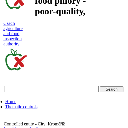
food pillory -
poor-quality,
adulterated
Czech
agriculture
and unsafe
and food
inspection
food
authority
Czech
agriculture
and
food
Home
inspection
Thematic controls
authority
Controlled entity - City:
Kroměříž