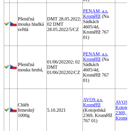
PENAM, a.s.
Kroměříž
(Na
Pšeničná
DMT 28.05.2022;
Sádkách
mouka hladká
02 DMT
4605/4d,
světlá
28.05.2022/5/CZ
Kroměříž 767
01)
PENAM, a.s.
Kroměříž
(Na
01/06/202202; 02
Pšeničná
Sádkách
DMT
mouka hrubá,
4605/4d,
01/06/202202/CZ
Kroměříž 767
01)
AVOS a.s.
AVOS a.
Chléb
Kroměříž
Kotojed
řemeslný
5.10.2021
(Kotojedská
2369, 7
1000g
2369, Kroměříž
Kroměří
767 01)