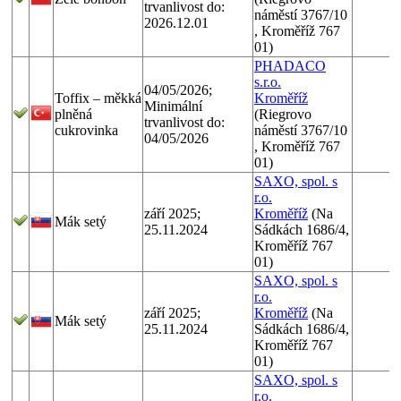
trvanlivost do:
náměstí 3767/10
2026.12.01
, Kroměříž 767
01)
PHADACO
s.r.o.
04/05/2026;
Toffix – měkká
Kroměříž
Minimální
plněná
(Riegrovo
trvanlivost do:
cukrovinka
náměstí 3767/10
04/05/2026
, Kroměříž 767
01)
SAXO, spol. s
r.o.
září 2025;
Kroměříž
(Na
Mák setý
25.11.2024
Sádkách 1686/4,
Kroměříž 767
01)
SAXO, spol. s
r.o.
září 2025;
Kroměříž
(Na
Mák setý
25.11.2024
Sádkách 1686/4,
Kroměříž 767
01)
SAXO, spol. s
r.o.