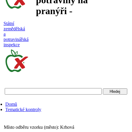
potraviny na
pranýři -
nejakostní,
Státní
zemědělská
falšované a
a
potravinářská
nebezpečné
inspekce
potraviny
Státní
zemědělská
a
potravinářská
Domů
inspekce
Tematické kontroly
Místo odběru vzorku (město):
Krhová