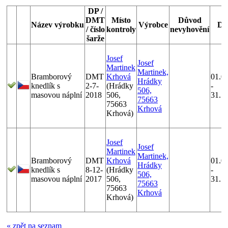
DP /
DMT
Místo
Důvod
Název výrobku
Výrobce
Da
/ číslo
kontroly
nevyhovění
šarže
Josef
Josef
Martinek
Martinek,
Bramborový
DMT
Krhová
01.0
Hrádky
knedlík s
2-7-
(Hrádky
-
506,
masovou náplní
2018
506,
31.1
75663
75663
Krhová
Krhová)
Josef
Josef
Martinek
Martinek,
Bramborový
DMT
Krhová
01.0
Hrádky
knedlík s
8-12-
(Hrádky
-
506,
masovou náplní
2017
506,
31.1
75663
75663
Krhová
Krhová)
« zpět na seznam