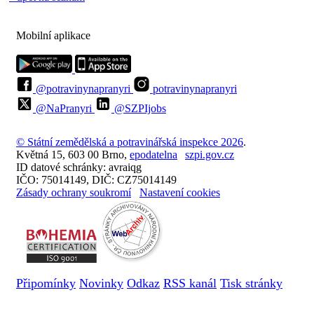
Mobilní aplikace
@potravinynapranyri
potravinynapranyri
@NaPranyri
@SZPIjobs
© Státní zemědělská a potravinářská inspekce 2026
.
Květná 15, 603 00 Brno,
epodatelna
szpi.gov.cz
ID datové schránky: avraiqg
IČO: 75014149, DIČ: CZ75014149
Zásady ochrany soukromí
Nastavení cookies
Připomínky
Novinky
Odkaz
RSS kanál
Tisk stránky