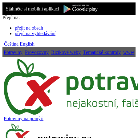
Stáhněte si mobilní aplikaci
Přejít na:
přejít na obsah
přejít na vyhledávání
Čeština
English
Potraviny
Provozovny
Rizikové weby
Tematické kontroly
www
Potraviny na pranýři