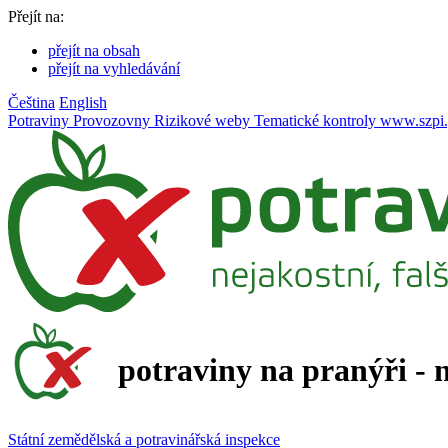
Přejít na:
přejít na obsah
přejít na vyhledávání
Čeština
English
Potraviny
Provozovny
Rizikové weby
Tematické kontroly
www.szpi.
potraviny na pranýři - 
Státní zemědělská a potravinářská inspekce