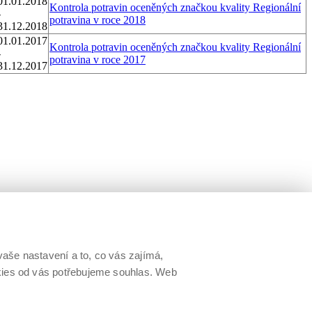
01.01.2018
Kontrola potravin oceněných značkou kvality Regionální
-
potravina v roce 2018
31.12.2018
01.01.2017
Kontrola potravin oceněných značkou kvality Regionální
-
potravina v roce 2017
31.12.2017
aše nastavení a to, co vás zajímá,
okies od vás potřebujeme souhlas. Web