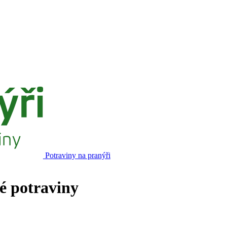
Potraviny na pranýři
né potraviny