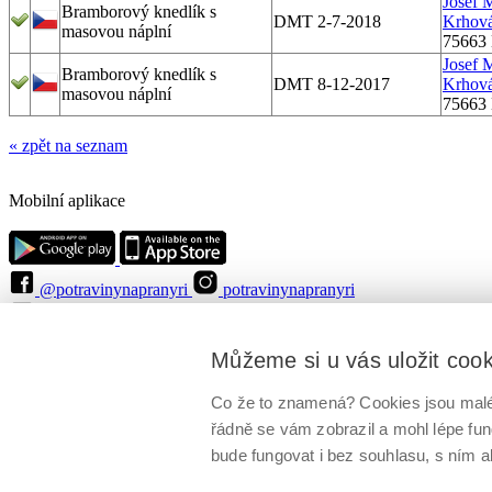
Josef 
Bramborový knedlík s
DMT 2-7-2018
Krhov
masovou náplní
75663 
Josef 
Bramborový knedlík s
DMT 8-12-2017
Krhov
masovou náplní
75663 
« zpět na seznam
Mobilní aplikace
@potravinynapranyri
potravinynapranyri
@NaPranyri
@SZPIjobs
© Státní zemědělská a potravinářská inspekce 2026
.
Můžeme si u vás uložit coo
Květná 15, 603 00 Brno,
epodatelna
szpi.gov.cz
ID datové schránky: avraiqg
IČO: 75014149, DIČ: CZ75014149
Co že to znamená? Cookies jsou malé 
Zásady ochrany soukromí
Nastavení cookies
řádně se vám zobrazil a mohl lépe fu
bude fungovat i bez souhlasu, s ním a