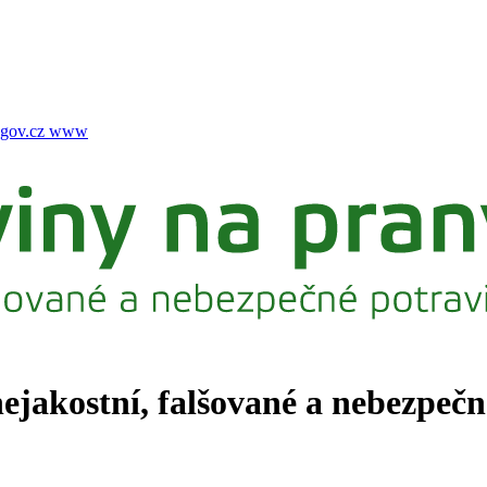
gov.cz
www
nejakostní, falšované a nebezpeč