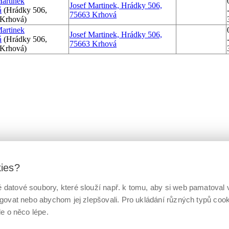
Martinek
Josef Martinek, Hrádky 506,
á
(Hrádky 506,
75663 Krhová
Krhová)
Martinek
Josef Martinek, Hrádky 506,
á
(Hrádky 506,
75663 Krhová
Krhová)
kies?
datové soubory, které slouží např. k tomu, aby si web pamatoval v
ngovat nebo abychom jej zlepšovali. Pro ukládání různých typů co
le o něco lépe.