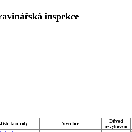
ravinářská inspekce
Důvod
Místo kontroly
Výrobce
nevyhovění