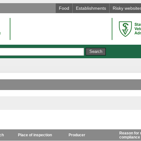
Food
Establishments
Risky website
Reason for 
ch
Place of inspection
Producer
compliance