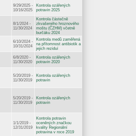
9/29/2025 -
Kontrola ozářených
10/16/2025
potravin 2025
Kontrola částečně
8/1/2024 -
zkvašeného hroznového
11/30/2024
moštu (ČZHM) včetně
burčáku 2024
Kontrola medů zaměřená
6/10/2024 -
na přítomnost antibiotik a
10/31/2024
jejich reziduí
6/8/2020 -
Kontrola ozářených
11/30/2020
potravin 2020
5/20/2019 -
Kontrola ozářených
11/30/2019
potravin
5/20/2019 -
Kontrola ozářených
11/30/2019
potravin
Kontrola potravin
1/1/2019 -
oceněných značkou
12/31/2019
kvality Regionální
potravina v roce 2019