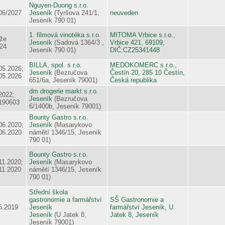
Nguyen-Duong s.r.o.
06/2027
Jeseník
(Tyršova 241/1,
neuveden
Jeseník 790 01)
1. filmová vinotéka s.r.o.
MITOMA Vrbice s.r.o.,
že
Jeseník
(Sadová 1364/3 ,
Vrbice 421, 69109,
24
Jeseník 790 01)
DIČ:CZ25341448
BILLA, spol. s r.o.
MEDOKOMERC s.r.o.,
05.2026;
Jeseník
(Bezručova
Čestín 20, 285 10 Čestín,
05.2026
651/6a, Jeseník 79001)
Česká republika
dm drogerie markt s.r.o.
2022;
Jeseník
(Bezručova
190603
6/1400b, Jeseník 79001)
Bounty Gastro s.r.o.
06.2020;
Jeseník
(Masarykovo
06.2020
námětí 1346/15, Jeseník
790 01)
Bounty Gastro s.r.o.
11.2020;
Jeseník
(Masarykovo
11.2020
námětí 1346/15, Jeseník
790 01)
Střední škola
gastronomie a farmářství
SŠ Gastronomie a
6.2019
Jeseník
farmářství Jeseník, U
Jeseník
(U Jatek 8,
Jatek 8, Jeseník
Jeseník 79001)