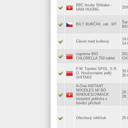
BBC houby Shiitake -
20/
NAM HUONG
Šar
BÍLÝ BURČÁK, odr.: MT
B5/
14.
Clever med květový
14.
nupreme BIO
05/
CHLORELLA 750 tablet
CH
F.W. Tandori SPOL. S R.
30.
O. Houževnatec jedlý
30.
SHITAKE
A-One INSTANT
NOODLES MÍ BÓ
28.
RINDGESCHMACK
28.
instantní polévka s
hovězí příchutí
Ořechový rohlíček
25.