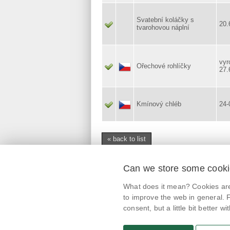
Svatební koláčky s
20.
tvarohovou náplní
vyr
Ořechové rohlíčky
27.
Kmínový chléb
24-
« back to list
Can we store some cook
mobile application
What does it mean? Cookies are 
@potravinynapranyri
to improve the web in general. F
consent, but a little bit better with
potravinynapranyri