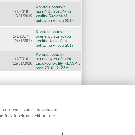
Kontrola potravin
1/1/2019 -
oceněných značkou
12/31/2019
kvality Regionální
potravina v roce 2019
Kontrola potravin
1/1/2017 -
oceněných značkou
12/31/2017
kvality Regionální
potravina v roce 2017
Kontrola potravin
1/1/2016 -
označených národní
12/31/2016
značkou kvality KLASA v
roce 2016 - 2. část
Text version
on our web, your interests and
Remarks
 fully funcitonal without the
News
Link
RSS channel
Print page