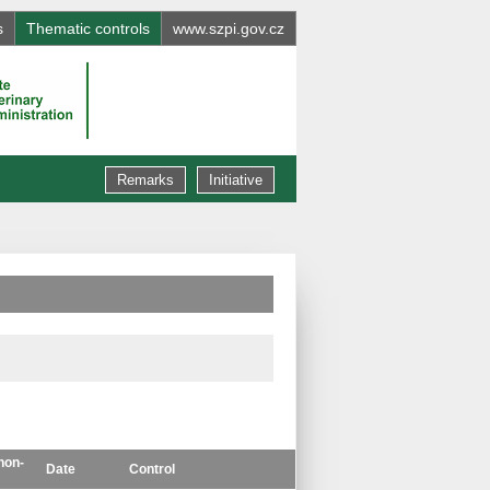
s
Thematic controls
www.szpi.gov.cz
Remarks
Initiative
non-
Date
Control