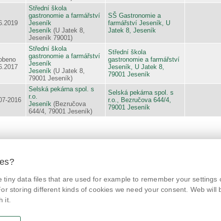
Střední škola
gastronomie a farmářství
SŠ Gastronomie a
6.2019
Jeseník
farmářství Jeseník, U
Jeseník
(U Jatek 8,
Jatek 8, Jeseník
Jeseník 79001)
Střední škola
Střední škola
gastronomie a farmářství
obeno
gastronomie a farmářství
Jeseník
6.2017
Jeseník, U Jatek 8,
Jeseník
(U Jatek 8,
79001 Jeseník
79001 Jeseník)
Selská pekárna spol. s
Selská pekárna spol. s
r.o.
07-2016
r.o., Bezručova 644/4,
Jeseník
(Bezručova
79001 Jeseník
644/4, 79001 Jeseník)
ies?
© Czech agriculture and food inspection authority 2026
.
tiny data files that are used for example to remember your settings 
Květná 15, 603 00 Brno,
epodatelna
szpi.gov.cz
@NaPranyri
or storing different kinds of cookies we need your consent. Web will be
Data box ID: avraiqg
 it.
IČO: 75014149, DIČ: CZ75014149
@SZPIjobs
Privacy Policy
Cookies settings