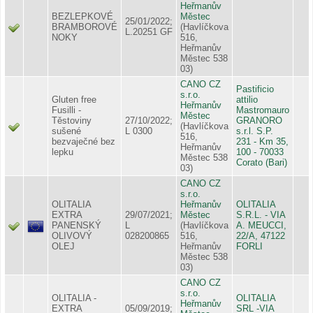
Heřmanův
BEZLEPKOVÉ
Městec
25/01/2022;
BRAMBOROVÉ
(Havlíčkova
L.20251 GF
NOKY
516,
Heřmanův
Městec 538
03)
CANO CZ
Pastificio
s.r.o.
Gluten free
attilio
Heřmanův
Fusilli -
Mastromauro
Městec
Těstoviny
27/10/2022;
GRANORO
(Havlíčkova
sušené
L 0300
s.r.l. S.P.
516,
bezvaječné bez
231 - Km 35,
Heřmanův
lepku
100 - 70033
Městec 538
Corato (Bari)
03)
CANO CZ
s.r.o.
OLITALIA
Heřmanův
OLITALIA
EXTRA
29/07/2021;
Městec
S.R.L. - VIA
PANENSKÝ
L
(Havlíčkova
A. MEUCCI,
OLIVOVÝ
028200865
516,
22/A, 47122
OLEJ
Heřmanův
FORLI
Městec 538
03)
CANO CZ
s.r.o.
OLITALIA -
OLITALIA
Heřmanův
EXTRA
05/09/2019;
SRL -VIA