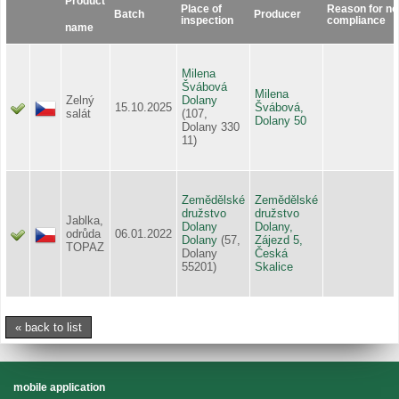
Product
Place of
Reason for no
Batch
Producer
inspection
compliance
name
Milena
Švábová
Milena
Zelný
Dolany
15.10.2025
Švábová,
salát
(107,
Dolany 50
Dolany 330
11)
Zemědělské
Zemědělské
družstvo
družstvo
Jablka,
Dolany
Dolany,
odrůda
06.01.2022
Dolany
(57,
Zájezd 5,
TOPAZ
Dolany
Česká
55201)
Skalice
« back to list
mobile application