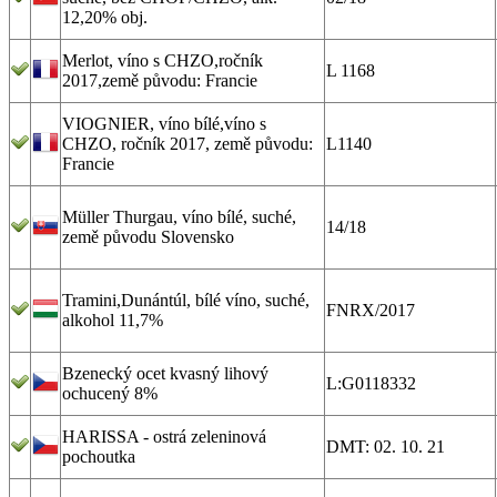
12,20% obj.
Merlot, víno s CHZO,ročník
L 1168
2017,země původu: Francie
VIOGNIER, víno bílé,víno s
CHZO, ročník 2017, země původu:
L1140
Francie
Müller Thurgau, víno bílé, suché,
14/18
země původu Slovensko
Tramini,Dunántúl, bílé víno, suché,
FNRX/2017
alkohol 11,7%
Bzenecký ocet kvasný lihový
L:G0118332
ochucený 8%
HARISSA - ostrá zeleninová
DMT: 02. 10. 21
pochoutka