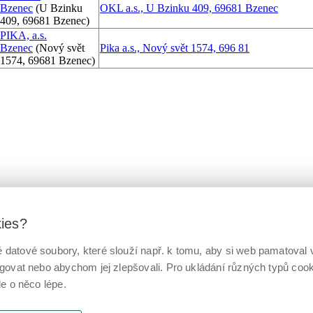
Bzenec
(U Bzinku
OKL a.s., U Bzinku 409, 69681 Bzenec
409, 69681 Bzenec)
PIKA, a.s.
Bzenec
(Nový svět
Pika a.s., Nový svět 1574, 696 81
1574, 69681 Bzenec)
kies?
datové soubory, které slouží např. k tomu, aby si web pamatoval v
ngovat nebo abychom jej zlepšovali. Pro ukládání různých typů co
le o něco lépe.