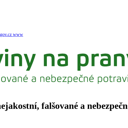
gov.cz
www
nejakostní, falšované a nebezpeč