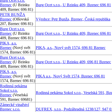
Burg Ocet s.r.o.
Bzenec
(U Bzinku
Burg Ocet s.r.o., U Bzinku 409, Bzenec 696 81
409, Bzenec 696 81)
PETR BUNŽA
Bzenec
(Olšovská
Výrobce: Petr Bunža, Bzenec, Česká republika
207, Bzenec 696 81)
Burg Ocet s.r.o.
Bzenec
(U Bzinku
Burg Ocet s.r.o., U Bzinku 409, Bzenec 696 81
409, Bzenec 696 81)
PIKA, a.s.
Bzenec
(Nový svět
PIKA, a.s., Nový svět 1574, 696 81 Bzenec
1574, Bzenec 696 81)
Burg Ocet s.r.o.
Bzenec
(U Bzinku
Burg Ocet s.r.o., U Bzinku 409, 696 81 Bzenec
409, Bzenec 696 81)
PIKA, a.s.
Bzenec
(Nový svět
PIKA a.s., Nový Svět 1574, Bzenec 696 81
1574, Bzenec 696 81)
Rodinná pekárna
Sokol s.r.o.
Rodinná pekárna Sokol s.r.o., Veselská 591, B
Bzenec
(Veselská
591, Bzenec 69681)
Zámecké vinařství
Bzenec s.r.o.
DUFREX, s.r.o., Podzáhradná 1238/127, 947 0