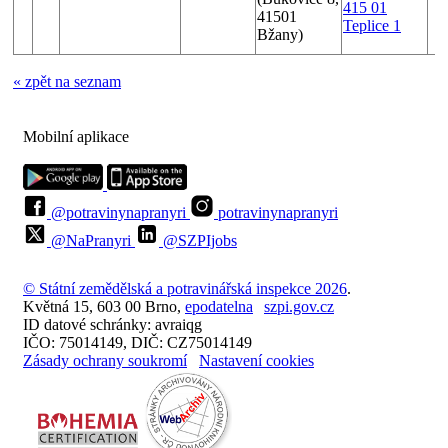
415 01
41501
Teplice 1
Bžany)
« zpět na seznam
Mobilní aplikace
@potravinynapranyri
potravinynapranyri
@NaPranyri
@SZPIjobs
© Státní zemědělská a potravinářská inspekce 2026
.
Květná 15, 603 00 Brno,
epodatelna
szpi.gov.cz
ID datové schránky: avraiqg
IČO: 75014149, DIČ: CZ75014149
Zásady ochrany soukromí
Nastavení cookies