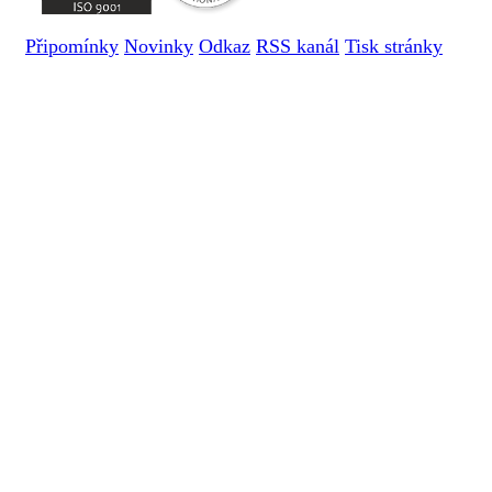
Připomínky
Novinky
Odkaz
RSS kanál
Tisk stránky