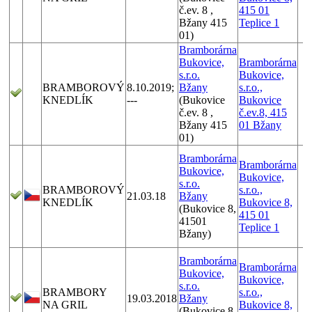
č.ev. 8 ,
415 01
Bžany 415
Teplice 1
01)
Bramborárna
Bukovice,
Bramborárna
s.r.o.
Bukovice,
BRAMBOROVÝ
8.10.2019;
Bžany
s.r.o.,
KNEDLÍK
---
(Bukovice
Bukovice
č.ev. 8 ,
č.ev.8, 415
Bžany 415
01 Bžany
01)
Bramborárna
Bramborárna
Bukovice,
Bukovice,
s.r.o.
BRAMBOROVÝ
s.r.o.,
21.03.18
Bžany
KNEDLÍK
Bukovice 8,
(Bukovice 8,
415 01
41501
Teplice 1
Bžany)
Bramborárna
Bramborárna
Bukovice,
Bukovice,
s.r.o.
BRAMBORY
s.r.o.,
19.03.2018
Bžany
NA GRIL
Bukovice 8,
(Bukovice 8,