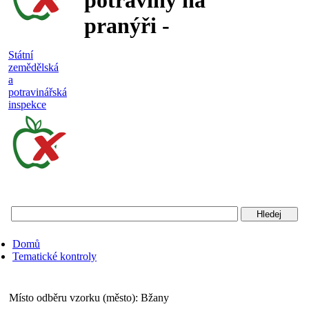
potraviny na
pranýři -
nejakostní,
Státní
zemědělská
falšované a
a
potravinářská
nebezpečné
inspekce
potraviny
Státní
zemědělská
a
potravinářská
Domů
inspekce
Tematické kontroly
Místo odběru vzorku (město):
Bžany