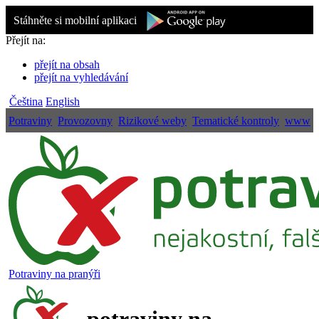
Stáhněte si mobilní aplikaci
Přejít na:
přejít na obsah
přejít na vyhledávání
Čeština
English
Potraviny
Provozovny
Rizikové weby
Tematické kontroly
www
Potraviny na pranýři