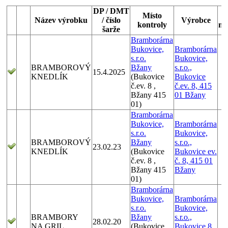
DP / DMT
Místo
Název výrobku
/ číslo
Výrobce
kontroly
ne
šarže
Bramborárna
Bukovice,
Bramborárna
s.r.o.
Bukovice,
BRAMBOROVÝ
Bžany
s.r.o.,
15.4.2025
KNEDLÍK
(Bukovice
Bukovice
č.ev. 8 ,
č.ev. 8, 415
Bžany 415
01 Bžany
01)
Bramborárna
Bukovice,
Bramborárna
s.r.o.
Bukovice,
BRAMBOROVÝ
Bžany
s.r.o.,
23.02.23
KNEDLÍK
(Bukovice
Bukovice ev.
č.ev. 8 ,
č. 8, 415 01
Bžany 415
Bžany
01)
Bramborárna
Bukovice,
Bramborárna
s.r.o.
Bukovice,
BRAMBORY
Bžany
s.r.o.,
28.02.20
NA GRIL
(Bukovice
Bukovice 8,