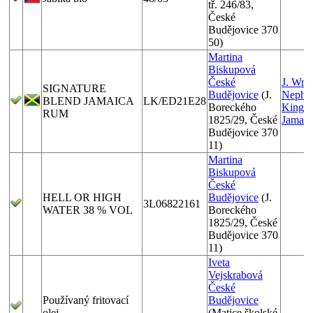
tř. 246/83,
České
Budějovice 370
50)
Martina
Biskupová
České
J. Wra
SIGNATURE
Budějovice
(J.
Nephev
BLEND JAMAICA
LK/ED21E28
Boreckého
Kingst
RUM
1825/29, České
Jamaic
Budějovice 370
11)
Martina
Biskupová
České
HELL OR HIGH
Budějovice
(J.
3L06822161
WATER 38 % VOL
Boreckého
1825/29, České
Budějovice 370
11)
Iveta
Vejskrabová
České
Používaný fritovací
Budějovice
olej
(Matice školské