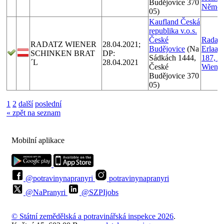
Budějovice 370
Němec
05)
Kaufland Česká
republika v.o.s.
České
Radat
RADATZ WIENER
28.04.2021;
Budějovice
(Na
Erlaaer
SCHINKEN BRAT
DP:
Sádkách 1444,
187, A
´L
28.04.2021
České
Wien
Budějovice 370
05)
1
2
další
poslední
« zpět na seznam
Mobilní aplikace
@potravinynapranyri
potravinynapranyri
@NaPranyri
@SZPIjobs
© Státní zemědělská a potravinářská inspekce 2026
.