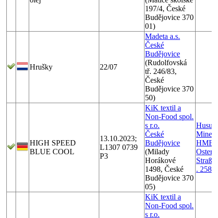
197/4, České
Budějovice 370
01)
Madeta a.s.
České
Budějovice
(Rudolfovská
Hrušky
22/07
tř. 246/83,
České
Budějovice 370
50)
KiK textil a
Non-Food spol.
s r.o.
Husum
České
Minera
13.10.2023;
HIGH SPEED
Budějovice
HMB-
L1307 0739
BLUE COOL
(Milady
Osterh
P3
Horákové
Straße
1498, České
. 258
Budějovice 370
05)
KiK textil a
Non-Food spol.
s r.o.