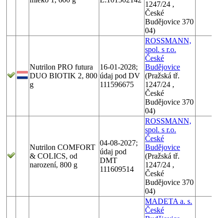
1247/24 ,
České
Budějovice 370
04)
ROSSMANN,
spol. s r.o.
České
Nutrilon PRO futura
16-01-2028;
Budějovice
DUO BIOTIK 2, 800
údaj pod DV
(Pražská tř.
g
111596675
1247/24 ,
České
Budějovice 370
04)
ROSSMANN,
spol. s r.o.
České
04-08-2027;
Nutrilon COMFORT
Budějovice
údaj pod
& COLICS, od
(Pražská tř.
DMT
narození, 800 g
1247/24 ,
111609514
České
Budějovice 370
04)
MADETA a. s.
České