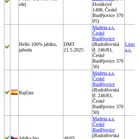
olej
Horákové
1498, České
Budějovice 370
05)
Madeta a.s.
České
Budějovice
Hello 100% jablko,
DMT
(Rudolfovská
Linea 
jahoda
21.5.2025
tř. 246/83,
a.s.
České
Budějovice 370
50)
Madeta a.s.
České
Budějovice
(Rudolfovská
Rajčata
tř. 246/83,
České
Budějovice 370
50)
Madeta a.s.
České
Budějovice
(Rudolfovská
Jablka bio
48/05