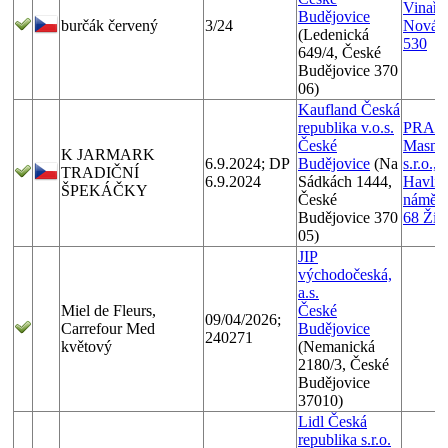
Vinařst
Budějovice
burčák červený
3/24
Novák 
(Ledenická
530
649/4, České
Budějovice 370
06)
Kaufland Česká
republika v.o.s.
PRAN
České
Masný
K JARMARK
6.9.2024; DP
Budějovice
(Na
s.r.o.,
TRADIČNÍ
6.9.2024
Sádkách 1444,
Havlíč
ŠPEKÁČKY
České
náměst
Budějovice 370
68 Žir
05)
JIP
východočeská,
a.s.
Miel de Fleurs,
České
09/04/2026;
Carrefour Med
Budějovice
240271
květový
(Nemanická
2180/3, České
Budějovice
37010)
Lidl Česká
republika s.r.o.