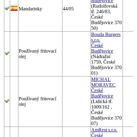
Budějovice
(Rudolfovská
Mandarinky
44/05
tř. 246/83,
České
Budějovice 370
50)
Bouda Burgers
s.r.o.
České
Používaný fritovací
Budějovice
olej
(Nádražní
1759, České
Budějovice 370
01)
MICHAL
MORAVEC
České
Budějovice
Používaný fritovací
(Lidická tř.
olej
1009/162 ,
České
Budějovice 370
07)
AmRest s.r.o.
České