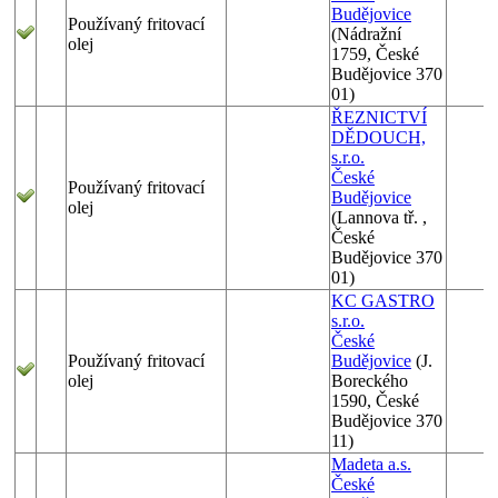
Budějovice
Používaný fritovací
(Nádražní
olej
1759, České
Budějovice 370
01)
ŘEZNICTVÍ
DĚDOUCH,
s.r.o.
České
Používaný fritovací
Budějovice
olej
(Lannova tř. ,
České
Budějovice 370
01)
KC GASTRO
s.r.o.
České
Používaný fritovací
Budějovice
(J.
olej
Boreckého
1590, České
Budějovice 370
11)
Madeta a.s.
České