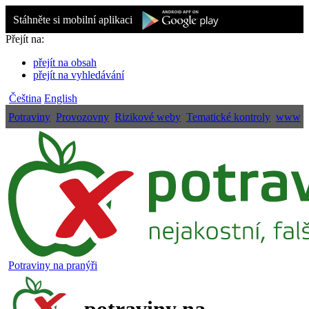
Stáhněte si mobilní aplikaci
Přejít na:
přejít na obsah
přejít na vyhledávání
Čeština
English
Potraviny
Provozovny
Rizikové weby
Tematické kontroly
www
Potraviny na pranýři