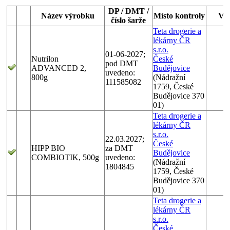
DP / DMT /
Název výrobku
Místo kontroly
Vý
číslo šarže
Teta drogerie a
lékárny ČR
s.r.o.
01-06-2027;
Nutrilon
České
pod DMT
ADVANCED 2,
Budějovice
uvedeno:
800g
(Nádražní
111585082
1759, České
Budějovice 370
01)
Teta drogerie a
lékárny ČR
s.r.o.
22.03.2027;
České
HIPP BIO
za DMT
Budějovice
COMBIOTIK, 500g
uvedeno:
(Nádražní
1804845
1759, České
Budějovice 370
01)
Teta drogerie a
lékárny ČR
s.r.o.
České