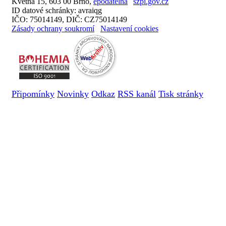
Květná 15, 603 00 Brno,
epodatelna
szpi.gov.cz
ID datové schránky: avraiqg
IČO: 75014149, DIČ: CZ75014149
Zásady ochrany soukromí
Nastavení cookies
Připomínky
Novinky
Odkaz
RSS kanál
Tisk stránky