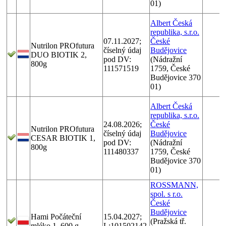
01)
Albert Česká
republika, s.r.o.
07.11.2027;
České
Nutrilon PROfutura
číselný údaj
Budějovice
DUO BIOTIK 2,
pod DV:
(Nádražní
800g
111571519
1759, České
Budějovice 370
01)
Albert Česká
republika, s.r.o.
24.08.2026;
České
Nutrilon PROfutura
číselný údaj
Budějovice
CESAR BIOTIK 1,
pod DV:
(Nádražní
800g
111480337
1759, České
Budějovice 370
01)
ROSSMANN,
spol. s r.o.
České
Budějovice
Hami Počáteční
15.04.2027;
(Pražská tř.
mléko 1, 600 g
L:101502142