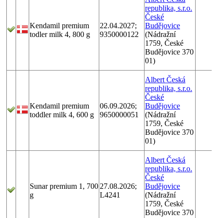
republika, s.r.o.
České
Kendamil premium
22.04.2027;
Budějovice
todler milk 4, 800 g
9350000122
(Nádražní
1759, České
Budějovice 370
01)
Albert Česká
republika, s.r.o.
České
Kendamil premium
06.09.2026;
Budějovice
toddler milk 4, 600 g
9650000051
(Nádražní
1759, České
Budějovice 370
01)
Albert Česká
republika, s.r.o.
České
Sunar premium 1, 700
27.08.2026;
Budějovice
g
L4241
(Nádražní
1759, České
Budějovice 370