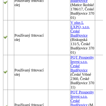
Používaný fritovací
Budějovice
olej
(Matice školské
1786/17, České
Budějovice 370
01)
V plus L
EXPO, s.r.o.
České
Používaný fritovací
Budějovice
olej
(Biskupská
131/5, České
Budějovice 370
01)
PQT Prosperity
Invest s.r.o.
České
Používaný fritovací
Budějovice
olej
(České Vrbné
2360, České
Budějovice 370
11)
PQT Prosperity
Invest s.r.o.
České
Používaný fritovací
Budějovice
(M.