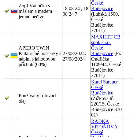
České
Zopf Vánočka s
18 08 24 ; 18
Budějovice
máslem a medem -
08 24 7
(Labská 1500,
jemné pečivo
České
Budějovice
37011)
MAXIHIT CB
spol. s r.o.
APERO TWIN
České
Kukuřičné polštářky s
27/08/2024;
Budějovice
(Fr.
náplní s jahodovou
27/08/2024
Ondříčka
příchutí (60%)
1109/44, České
Budějovice
37011)
Karel Sarauer
České
Budějovice
Používaný fritovací
(Žižkova tř.
olej
220/15, České
Budějovice 370
01)
RADKA
VITOŇOVÁ
České