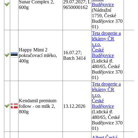
Sunar Complex 2,
29.07.2027; L
Budějovice
600g
9650000162
(Nádražní
1759, České
Budějovice 370
01)
Teta drogerie a
lékárny ČR
s.r.o.
Happy Mimi 2
České
16.07.27;
pokračovací mléko,
Budějovice
Batch 3414
400g
(Lidická tř.
480/65, České
Budějovice 370
01)
Teta drogerie a
lékárny ČR
s.r.o.
Kendamil premium
České
follow - on milk 2,
13.12.2026
Budějovice
800g
(Lidická tř.
480/65, České
Budějovice 370
01)
Albert Česká