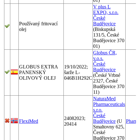
01)
V plus L
EXPO, s.r.o.
České
Používaný fritovací
Budějovice
olej
(Biskupská
131/5, České
Budějovice 370
01)
Globus ČR,
v.o.s.
České
GLOBUS EXTRA
19/10/2022;
Budějovice
PANENSKÝ
šarže L-
(České Vrbné
OLIVOVÝ OLEJ
046B1H292C
2327, České
Budějovice 370
11)
NaturaMed
Pharmaceuticals
s.r.o.
České
24082023;
FlexiMed
Budějovice
(U
Pharm
20414
Smaltovny 625,
České
Budějovice 370