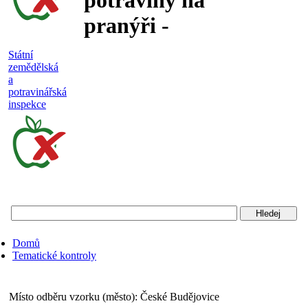
potraviny na
pranýři -
nejakostní,
Státní
zemědělská
falšované a
a
potravinářská
nebezpečné
inspekce
potraviny
Státní
zemědělská
a
potravinářská
Domů
inspekce
Tematické kontroly
Místo odběru vzorku (město):
České Budějovice