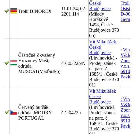
České
Trolli
11.01.24; 02
Budějovice
Oststra
Trolli DINOREX
2201 114
(Milady
D-9076
Horákové
Germa
1498, České
Budějovice 370
05)
Vít Mikulášek
České
: Vinař
Budějovice
Částečně Zkvašený
V&M
(Litvínovická -
Hroznový Mošt,
Zborov
č.š.:0322b/N
Prodej. stánek
odrůda:
v.o.s.,
na parc. č.
MUSCAT(Maďarsko)
69106 
1685/1 , České
Pavlov
Budějovice 370
01)
Vít Mikulášek
České
: Vinař
Budějovice
V&M
Červený burčák
(Litvínovická -
Zborov
odrůda: MODRÝ
č.š.:0422b
Prodej. stánek
v.o.s.,
PORTUGAL
na parc. č.
69106 
1685/1 , České
Pavlov
Budějovice 370