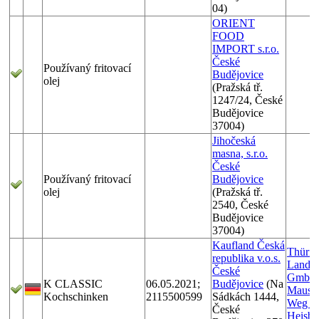
04)
ORIENT
FOOD
IMPORT s.r.o.
České
Používaný fritovací
Budějovice
olej
(Pražská tř.
1247/24, České
Budějovice
37004)
Jihočeská
masna, s.r.o.
České
Používaný fritovací
Budějovice
olej
(Pražská tř.
2540, České
Budějovice
37004)
Kaufland Česká
Thürin
republika v.o.s.
Landw
České
GmbH
K CLASSIC
06.05.2021;
Budějovice
(Na
Mausen
Kochschinken
2115500599
Sádkách 1444,
Weg 11
České
Heisbr