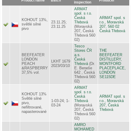
Product name
Batch
Producer
inspection
ARMAT
spol. s r.o.
Česká
ARMAT spol. s
KOHOUT 13%,
23.11.25;
Třebová
r.o., Moravská
světlé silné
23.11.25
(Moravská
207, 560 02
pivo
207, Česká
Česká Třebová
Třebová 560
02)
Tesco
Stores ČR
THE
BEEFEATER
a.s.
BEEFEATER
LONDON
Česká
DISTILLERY,
LKHT 1679
PEACH
Třebová
(Dr.
MONTFORD
2023/03/10
&RASPBERRY
E. Beneše
PLACEPLACE,
37,5% vol.
642 , Česká
LONDON
Třebová 560
SE115DE
02)
ARMAT
spol. s r.o.
KOHOUT 13%
Česká
ARMAT spol. s
Světlé silné
1-03-24; 1-
Třebová
r.o., Moravská
pivo,
03-24
(Moravská
207, Česká
nefiltrované,
207, Česká
Třebová
napasterované
Třebová 560
02)
AMRO
MOHAMED