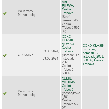
ABDEL
EILEWA
Česká
Používaný
Třebová
fritovací olej
(Staré
náměstí 46 ,
Česká
Třebová 560
02)
ČOKO
KLASIK
družstvo
ČOKO KLASIK
Česká
družstvo,
03.03.2024;
Třebová
náměstí 17.
GRISSINY
L
(Náměstí 17.
listopadu 2061,
03.03.2024
listopadu
560 02, Česká
2061 ,
Třebová
Česká
Třebová
56002)
CEMIL
YILDIRIM
Česká
Třebová
Používaný
(Masarykova
fritovací olej
1501 ,
Česká
Třebová 560
02)