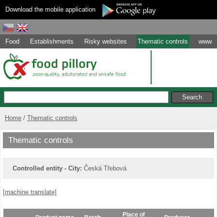
Download the mobile application
Food
Establishments
Risky websites
Thematic controls
www
Home
Thematic controls
Thematic controls
Controlled entity - City:
Česká Třebová
[machine translate]
Place of