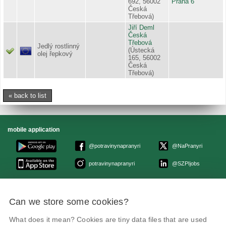
692, 56002
Praha 6
Česká
Třebová)
Jiří Deml
Česká
Třebová
Jedlý rostlinný
(Ústecká
olej řepkový
165, 56002
Česká
Třebová)
« back to list
mobile application
@potravinynapranyri
@NaPranyri
potravinynapranyri
@SZPIjobs
© Czech agriculture and food inspection authority 2026
.
Can we store some cookies?
Květná 15, 603 00 Brno,
epodatelna
szpi.gov.cz
Data box ID: avraiqg
What does it mean? Cookies are tiny data files that are used
IČO: 75014149, DIČ: CZ75014149