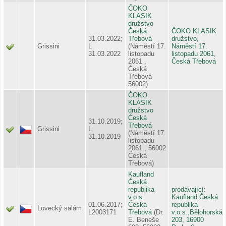
ČOKO
KLASIK
družstvo
Česká
ČOKO KLASIK
31.03.2022;
Třebová
družstvo,
Grissini
L
(Náměstí 17.
Náměstí 17.
31.03.2022
listopadu
listopadu 2061,
2061 ,
Česká Třebová
Česká
Třebová
56002)
ČOKO
KLASIK
družstvo
Česká
31.10.2019;
Třebová
Grissini
L
(Náměstí 17.
31.10.2019
listopadu
2061 , 56002
Česká
Třebová)
Kaufland
Česká
republika
prodávající:
v.o.s.
Kaufland Česká
01.06.2017;
Česká
republika
Lovecký salám
L2003171
Třebová
(Dr.
v.o.s.,Bělohorská
E. Beneše
203, 16900