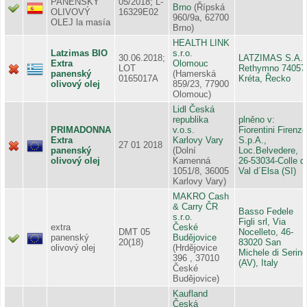
PANENSKÝ
05/2018; L-
Brno
(Řípská
OLIVOVÝ
16329E02
960/9a, 62700
OLEJ la masía
Brno)
HEALTH LINK
Latzimas BIO
s.r.o.
30.06.2018;
LATZIMAS S.A.,
Extra
Olomouc
LOT
Rethymno 74057
panenský
(Hamerská
0165017A
Kréta, Řecko
olivový olej
859/23, 77900
Olomouc)
Lidl Česká
republika
plněno v:
PRIMADONNA
v.o.s.
Fiorentini Firenze
Extra
Karlovy Vary
S.p.A.,
27 01 2018
panenský
(Dolní
Loc.Belvedere,
olivový olej
Kamenná
26-53034-Colle di
1051/8, 36005
Val d´Elsa (SI)
Karlovy Vary)
MAKRO Cash
& Carry ČR
Basso Fedele
s.r.o.
Figli srl, Via
extra
České
DMT 05
Nocelleto, 46-
panenský
Budějovice
20(18)
83020 San
olivový olej
(Hrdějovice
Michele di Serino
396 , 37010
(AV), Italy
České
Budějovice)
Kaufland
Česká