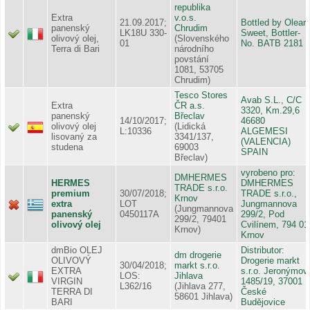
republika
Extra
v.o.s.
21.09.2017;
Bottled by Oleari
panenský
Chrudim
LK18U 330-
Sweet, Bottler-
olivový olej,
(Slovenského
01
No. BATB 2181
Terra di Bari
národního
povstání
1081, 53705
Chrudim)
Tesco Stores
Avab S.L., C/C
Extra
ČR a.s.
3320, Km.29,6
panenský
Břeclav
14/10/2017;
46680
olivový olej
(Lidická
L:10336
ALGEMESI
lisovaný za
3341/137,
(VALENCIA)
studena
69003
SPAIN
Břeclav)
vyrobeno pro:
DMHERMES
HERMES
DMHERMES
TRADE s.r.o.
premium
30/07/2018;
TRADE s.r.o.,
Krnov
extra
LOT
Jungmannova
(Jungmannova
panenský
0450117A
299/2, Pod
299/2, 79401
olivový olej
Cvilínem, 794 01
Krnov)
Krnov
dmBio OLEJ
Distributor:
dm drogerie
OLIVOVÝ
Drogerie markt
30/04/2018;
markt s.r.o.
EXTRA
s.r.o. Jeronýmov
LOS:
Jihlava
VIRGIN
1485/19, 37001
L362/16
(Jihlava 277,
TERRA DI
České
58601 Jihlava)
BARI
Budějovice