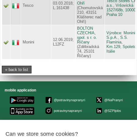
Tesco Stores ČR
03.03.2018;
Ohří
Tesco
a.s., Vršovická
L.161438
(Chomutovská
1527/68b, 10000
210, 43151
Praha 10
Klášterec nad
Ohří)
BOLTON
CZECHIA,
Výrobce: Monini
spol. s r. o.
S.p.A., S.S.
12.06.2019;
Monini
Říčany
Flaminia,
L12FZ
(Zděbradská
Km.129, Spoleto
74, 25101
Itálie
Říčany)
« back to list
mobile application
@potravinynapranyri
@NaPranyri
potravinynapranyri
@SZPIjobs
© Czech agriculture and food inspection authority 2026
.
Can we store some cookies?
Květná 15, 603 00 Brno,
epodatelna
szpi.gov.cz