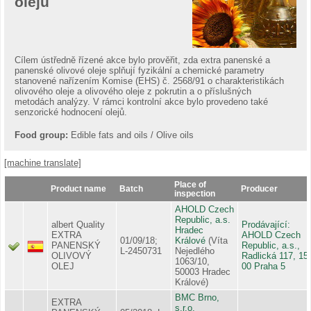
olejů
Cílem ústředně řízené akce bylo prověřit, zda extra panenské a
panenské olivové oleje splňují fyzikální a chemické parametry
stanovené nařízením Komise (EHS) č. 2568/91 o charakteristikách
olivového oleje a olivového oleje z pokrutin a o příslušných
metodách analýzy. V rámci kontrolní akce bylo provedeno také
senzorické hodnocení olejů.
Food group:
Edible fats and oils / Olive oils
[machine translate]
Place of
Product name
Batch
Producer
inspection
AHOLD Czech
Republic, a.s.
albert Quality
Prodávající:
Hradec
EXTRA
AHOLD Czech
01/09/18;
Králové
(Víta
PANENSKÝ
Republic, a.s.,
L-2450731
Nejedlého
OLIVOVÝ
Radlická 117, 15
1063/10,
OLEJ
00 Praha 5
50003 Hradec
Králové)
BMC Brno,
EXTRA
s.r.o.