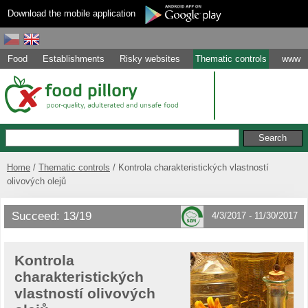
Download the mobile application
Food
Establishments
Risky websites
Thematic controls
www
Home
Thematic controls
Kontrola charakteristických vlastností
olivových olejů
Succeed: 13/19
4/3/2017 - 11/30/2017
Kontrola
charakteristických
vlastností olivových