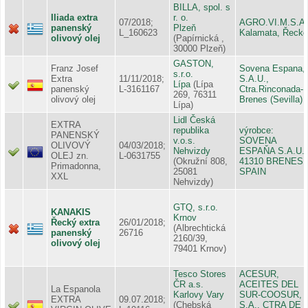
BILLA, spol. s
Iliada extra
r. o.
07/2018;
AGRO.VI.M.S.A.
panenský
Plzeň
L_160623
Kalamata, Řecko
olivový olej
(Papírnická ,
30000 Plzeň)
GASTON,
Franz Josef
Sovena Espana,
s.r.o.
Extra
11/11/2018;
S.A.U.,
Lípa
(Lípa
panenský
L-3161167
Ctra.Rinconada-
269, 76311
olivový olej
Brenes (Sevilla)
Lípa)
Lidl Česká
EXTRA
republika
výrobce:
PANENSKÝ
v.o.s.
SOVENA
OLIVOVÝ
04/03/2018;
Nehvizdy
ESPAŇA S.A.U.,
OLEJ zn.
L-0631755
(Okružní 808,
41310 BRENES,
Primadonna,
25081
SPAIN
XXL
Nehvizdy)
GTQ, s.r.o.
KANAKIS
Krnov
Řecký extra
26/01/2018;
(Albrechtická
panenský
26716
2160/39,
olivový olej
79401 Krnov)
Tesco Stores
ACESUR,
ČR a.s.
ACEITES DEL
La Espanola
Karlovy Vary
SUR-COOSUR,
EXTRA
09.07.2018;
(Chebská
S.A., CTRA DE