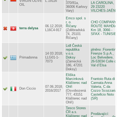
VIRGIN OLIVE
L.19116
370/81a,
LA CAROLINA,
OIL
36006 Karlovy
29 23220
Vary)
VILCHES-JAÉN
Emco spol. s
r. o.
CHO COMPANY,
06.12.2018;
Říčany
ROUTE MAHDIA
terra delysa
L16C4-917
(Zděbradská
Km 18, 3066 -
74, 25101
SFAX - TUNISIE
Říčany)
Lidl Česká
republika
plněno :Fiorentini
14 03 2018;
v.o.s.
Firenze S.p.A.,
Primadonna
LLG01-1-
Doksy
Loc Belvedere,
7073
(Zámecká
26-53034 Colle di
186, 47201
Val d´Elsa
Doksy)
Eliška
Marcinková
Frantoio Ruta di
Klášterec nad
Cannata Anna
07.06.2018;
Ohří
Valeria, C.da
Don Ciccio
2016/2017
(Osvobozená
Cozzo Scozzaria
777, 43151
Castellcio Noto
Klášterec nad
(SR)
Ohří)
Tesco Stores
ČR a.s.
Prodávající:
Klášterec nad