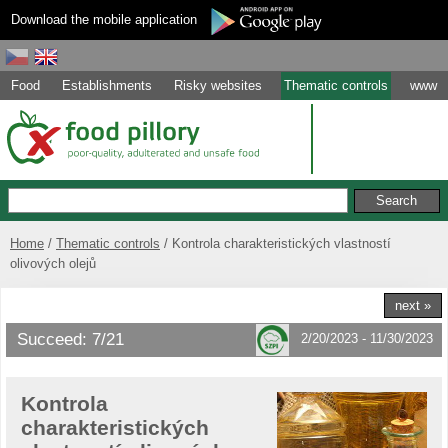
Download the mobile application
Food
Establishments
Risky websites
Thematic controls
www
Home
Thematic controls
Kontrola charakteristických vlastností
olivových olejů
next »
Succeed: 7/21
2/20/2023 - 11/30/2023
Kontrola
charakteristických