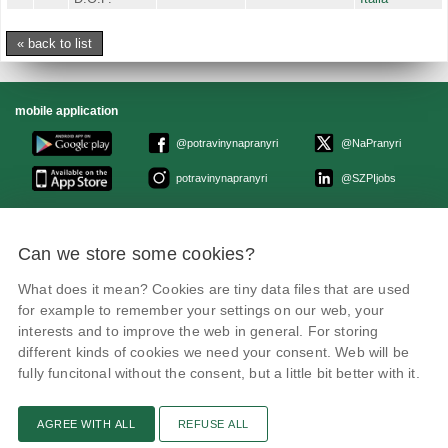
« back to list
mobile application
@potravinynapranyri
@NaPranyri
potravinynapranyri
@SZPIjobs
© Czech agriculture and food inspection authority 2026
.
Can we store some cookies?
Květná 15, 603 00 Brno,
epodatelna
szpi.gov.cz
Data box ID: avraiqg
What does it mean? Cookies are tiny data files that are used
IČO: 75014149, DIČ: CZ75014149
Privacy Policy
Cookies settings
for example to remember your settings on our web, your
interests and to improve the web in general. For storing
different kinds of cookies we need your consent. Web will be
fully funcitonal without the consent, but a little bit better with it.
AGREE WITH ALL
REFUSE ALL