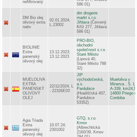
nefiltrovaný
586 01)
dm drogerie
DM Bio olej
markt s.r.o.
02.01.2024;
olivový extra
Jihlava
(Červený
L.23002
nativ
Kříž 277, Jihlava
586 01)
PRO-BIO,
obchodní
BIOLINIE
společnost s.r.o.
Extra
13.12.2023;
Staré Město
panenský
13.12.2023
(Lipová 40,
olivový olej
Staré Město 788
32)
JIP
MUELOLIVA
východočeská,
Mueloliva y
EXTRA
a.s.
Minerva , S. L.
22/11/2024; L
PANENSKÝ
Pardubice
A-339, km24,5
- 22326E03
OLIVOVÝ
(Hradišťská 407,
14800 Priego d
OLEJ
Pardubice
Cordoba
53352)
GTQ, s.r.o.
Agia Triada
Krnov
Extra
10.07.24;
(Albrechtická
panenský
2301002
2160/39, Krnov
olivový olej
794 01)