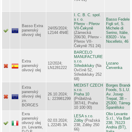
I. C. B. C. spol.
s r. o.
Basso Fedele 
Přerov - Přerov
Figli srl, S.
Basso Extra
24/05/2024;
VII-Čekyně
Michele di
panenský
L2144 4N4E
(Zámecká
Serino, Itálie,
olivový olej
206/30, Přerov -
83020 - Via
Přerov VII-
Nocelleto, 46
Čekyně 751 24)
BARCELO
MANUFACTURE
Extra
s.r.o.
12/2024;
Lozano
panenský
Středokluky
(Na
LN1281222
Červenka
olivový olej
Ovčíně 52,
Středokluky 252
68)
MEDIST CZECH
Borges Brande
Extra
s.r.o.
Foods, S.L.U.,
panenský
26.10.2024;
Praha 10
Av. Josep
olivový olej
L: 223981299
(Průběžná
Trepat, 38 –
zn.
387/41, Praha
25300, Tárrega
BORGES
10 100 00)
Španělsko
Exra
Olio Levante
LESA s.r.o.
panenský
S.r.l., Via Barl
02.03.2024;
Zdiby
(Pražská
olivový olej
238, 76123
L.22245 3A
238, Zdiby 250
zn. Levante,
Andria (BT),
66)
D.O.P.
Italia