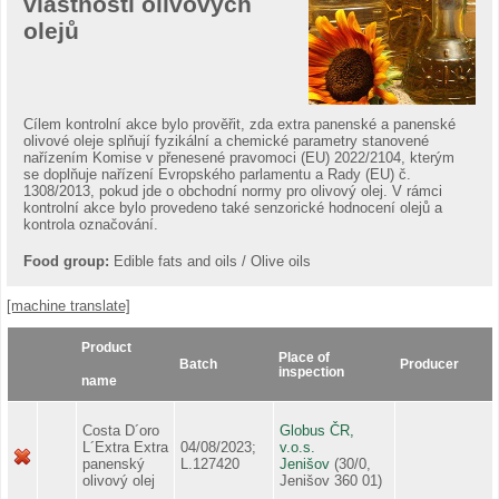
vlastností olivových
olejů
Cílem kontrolní akce bylo prověřit, zda extra panenské a panenské
olivové oleje splňují fyzikální a chemické parametry stanovené
nařízením Komise v přenesené pravomoci (EU) 2022/2104, kterým
se doplňuje nařízení Evropského parlamentu a Rady (EU) č.
1308/2013, pokud jde o obchodní normy pro olivový olej. V rámci
kontrolní akce bylo provedeno také senzorické hodnocení olejů a
kontrola označování.
Food group:
Edible fats and oils / Olive oils
[machine translate]
Product
Place of
Batch
Producer
inspection
name
Costa D´oro
Globus ČR,
L´Extra Extra
04/08/2023;
v.o.s.
panenský
L.127420
Jenišov
(30/0,
olivový olej
Jenišov 360 01)