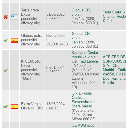
Terra creta
Globus ČR,
Terra Creta S.A
Extra
31/07/2023;
v.o.s.
Chania, Řecko 
panenský
L.035092
Jenišov
(30/0,
Kréta
olivový olej
Jenišov 360 01)
Globus ČR,
Globus extra
05/09/2023;
v.o.s.
panenský
L-
Jenišov
(30/0,
olivový olej
292D3H248B
Jenišov 360 01)
Kaufland Česká
republika v.o.s.
ACEITES DEL
K CLASSIC
Ústí nad Labem
SUR-COOSUR
Extra
- Všebořice
S.A., Ctra,
07/01/2024;
panenský
(Všebořická
Madrid - Cádiz
L.25022
olivový olej
389/53, Ústí nad
km550, 6 4170
750ml
Labem -
Dos Hermanas
Všebořice 400
Sevilla
10)
Orkla Foods
Česko a
Slovensko a.s.
Extra Virgin
13/06/2024;
Staré Město
Olive Oil BIO
L14813
(Kostelanská
2124 , Staré
Město 686 03)
OLIVUM s.r.o.