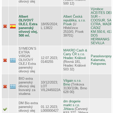
olivový olej
500 12)
Výrobce:
ACEITES DEL
Albert
Albert Česká
SUR –
OLIVOVÝ
republika, s.r.o.
COOSUR, SA.
OLEJ, Extra
18/05/2024;
Písek
(U
CITRA, MADR
panenský
L:13822
Hřebčince
CÁDIZ
olivový olej,
2510/0, Písek
KM.550.6, 417
500 ml.
39701)
DOS
HERMANAS
SEVILLA
SYMEON´S
MAKRO Cash &
EXTRA
Carry ČR s.r.o.
VIRGIN
Paraskevopoyl
12.07.2023;
Hradec Králové
OLIVOVÝ
Kalamata,
0140255
(Rovná 181,
OLEJ Extra
Pelopones
Hradec Králové
panenský
503 32)
olivový olej
BIO extra
Vilgain s.r.o.
panenský
10/12/2023;
Brno
(Trnkova
olivový olej
LOT
3130/119b, Brno
lisovaný za
VIL2445022A
628 00)
studena
dm drogerie
DM Bio extra
markt s.r.o.
panenský
01.12.2023;
Jihlava
(Červený
olivový olej
L000000427
Kříž 277, Jihlava