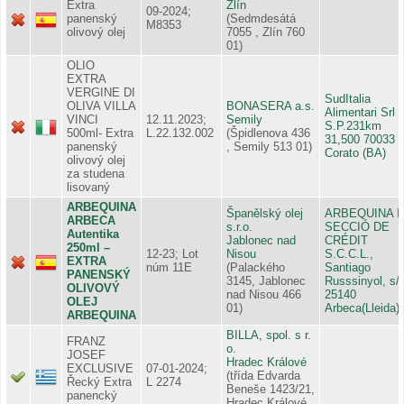
Extra
Zlín
09-2024;
panenský
(Sedmdesátá
M8353
olivový olej
7055 , Zlín 760
01)
OLIO
EXTRA
VERGINE DI
SudItalia
OLIVA VILLA
BONASERA a.s.
Alimentari Srl
VINCI
12.11.2023;
Semily
S.P.231km
500ml- Extra
L.22.132.002
(Špidlenova 436
31,500 70033
panenský
, Semily 513 01)
Corato (BA)
olivový olej
za studena
lisovaný
ARBEQUINA
Španělský olej
ARBEQUINA I
ARBECA
s.r.o.
SECCIÓ DE
Autentika
Jablonec nad
CRÉDIT
250ml –
12-23; Lot
Nisou
S.C.C.L.,
EXTRA
núm 11E
(Palackého
Santiago
PANENSKÝ
3145, Jablonec
Russsinyol, s/
OLIVOVÝ
nad Nisou 466
25140
OLEJ
01)
Arbeca(Lleida)
ARBEQUINA
BILLA, spol. s r.
FRANZ
o.
JOSEF
Hradec Králové
EXCLUSIVE
07-01-2024;
(třída Edvarda
Řecký Extra
L 2274
Beneše 1423/21,
panencký
Hradec Králové