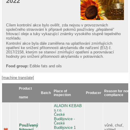
2022
Cílem kontrolní akce bylo ověřit, zda nejsou v provozovnách
společného stravování k přípravě pokrmů používány „přepálené“
fritovací oleje a tuky vykazující známky vysokého stupně tepelného
rozkladu.
Kontrolní akce byla dále zaměřena na uplatňování zmírňujících
opatření ke snížení přítomnosti akrylamidu dle nařízení (EU) č.
2017/2158, kterým se stanoví zmírňující opatření a porovnávací
hodnoty pro snížení přítomnosti akrylamidu v potravinách.
Food group:
Edible fats and oils
[machine translate]
Product
Place of
Reason for non
Batch
Producer
inspection
compliance
name
ALADIN KEBAB
s.r.o.
České
Budějovice -
České
Používaný
vůně, chuť,
Budějovice 1
fritovací
vzhled,