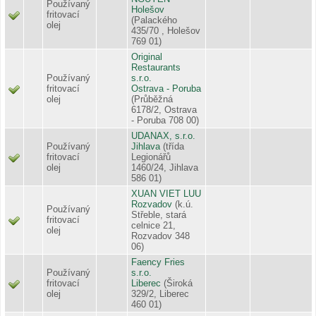
Používaný
Holešov
fritovací
(Palackého
olej
435/70 , Holešov
769 01)
Original
Restaurants
Používaný
s.r.o.
fritovací
Ostrava - Poruba
olej
(Průběžná
6178/2, Ostrava
- Poruba 708 00)
UDANAX, s.r.o.
Používaný
Jihlava
(třída
fritovací
Legionářů
olej
1460/24, Jihlava
586 01)
XUAN VIET LUU
Rozvadov
(k.ú.
Používaný
Střeble, stará
fritovací
celnice 21,
olej
Rozvadov 348
06)
Faency Fries
Používaný
s.r.o.
fritovací
Liberec
(Široká
olej
329/2, Liberec
460 01)