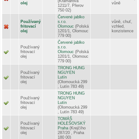
(Kramářova
olej
vůně
1211/7, Přerov
750 02)
Červené jablko
Používaný
s.r.o.
vůně, chuť,
fritovací
Olomouc
(Polská
vzhled,
olej
1201/1, Olomouc
konzistence
779 00)
Červené jablko
Používaný
s.r.o.
fritovací
Olomouc
(Polská
olej
1201/1, Olomouc
779 00)
TRONG HUNG
Používaný
NGUYEN
fritovací
Lutín
olej
(Olomoucká 299
, Lutín 783 49)
TRONG HUNG
Používaný
NGUYEN
fritovací
Lutín
olej
(Olomoucká 299
, Lutín 783 49)
TOMÁŠ
Používaný
HOLEŠOVSKÝ
fritovací
Praha
(Krejčího
olej
287/20 , Praha
180 00)