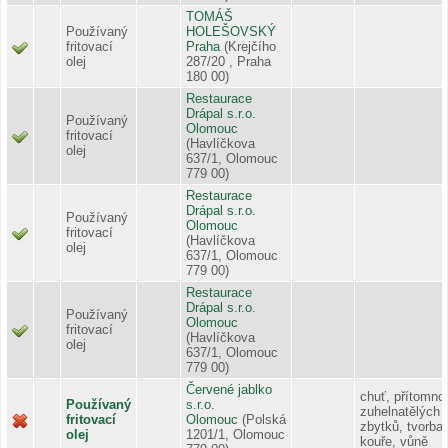
TOMÁŠ
Používaný
HOLEŠOVSKÝ
fritovací
Praha
(Krejčího
olej
287/20 , Praha
180 00)
Restaurace
Drápal s.r.o.
Používaný
Olomouc
fritovací
(Havlíčkova
olej
637/1, Olomouc
779 00)
Restaurace
Drápal s.r.o.
Používaný
Olomouc
fritovací
(Havlíčkova
olej
637/1, Olomouc
779 00)
Restaurace
Drápal s.r.o.
Používaný
Olomouc
fritovací
(Havlíčkova
olej
637/1, Olomouc
779 00)
Červené jablko
chuť, přítomno
Používaný
s.r.o.
zuhelnatělých
fritovací
Olomouc
(Polská
zbytků, tvorba
olej
1201/1, Olomouc
kouře, vůně