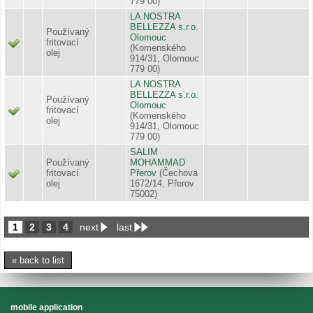
779 00)
LA NOSTRA
BELLEZZA s.r.o.
Používaný
Olomouc
fritovací
(Komenského
olej
914/31, Olomouc
779 00)
LA NOSTRA
BELLEZZA s.r.o.
Používaný
Olomouc
fritovací
(Komenského
olej
914/31, Olomouc
779 00)
SALIM
Používaný
MOHAMMAD
fritovací
Přerov
(Čechova
olej
1672/14, Přerov
75002)
1
2
3
4
next
last
« back to list
mobile application