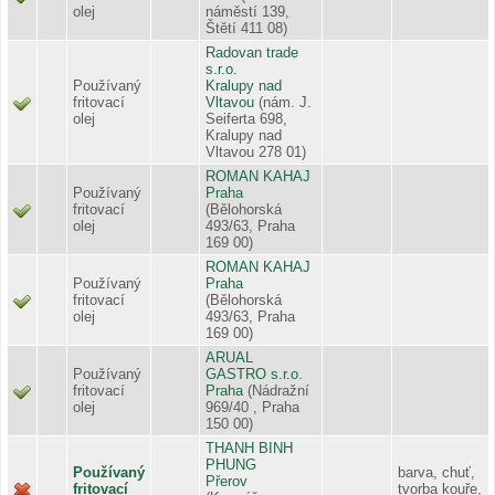
olej
náměstí 139,
Štětí 411 08)
Radovan trade
s.r.o.
Používaný
Kralupy nad
fritovací
Vltavou
(nám. J.
olej
Seiferta 698,
Kralupy nad
Vltavou 278 01)
ROMAN KAHAJ
Používaný
Praha
fritovací
(Bělohorská
olej
493/63, Praha
169 00)
ROMAN KAHAJ
Používaný
Praha
fritovací
(Bělohorská
olej
493/63, Praha
169 00)
ARUAL
Používaný
GASTRO s.r.o.
fritovací
Praha
(Nádražní
olej
969/40 , Praha
150 00)
THANH BINH
PHUNG
Používaný
barva, chuť,
Přerov
fritovací
tvorba kouře,