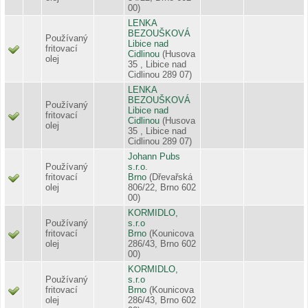
00)
LENKA
BEZOUŠKOVÁ
Používaný
Libice nad
fritovací
Cidlinou
(Husova
olej
35 , Libice nad
Cidlinou 289 07)
LENKA
BEZOUŠKOVÁ
Používaný
Libice nad
fritovací
Cidlinou
(Husova
olej
35 , Libice nad
Cidlinou 289 07)
Johann Pubs
Používaný
s.r.o.
fritovací
Brno
(Dřevařská
olej
806/22, Brno 602
00)
KORMIDLO,
Používaný
s.r.o
fritovací
Brno
(Kounicova
olej
286/43, Brno 602
00)
KORMIDLO,
Používaný
s.r.o
fritovací
Brno
(Kounicova
olej
286/43, Brno 602