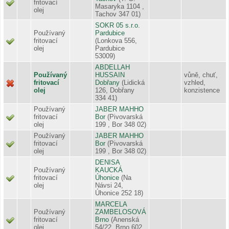
fritovací
Masaryka 1104 ,
olej
Tachov 347 01)
SOKR 05 s.r.o.
Používaný
Pardubice
fritovací
(Lonkova 556,
olej
Pardubice
53009)
ABDELLAH
Používaný
HUSSAIN
vůně, chuť,
fritovací
Dobřany
(Lidická
vzhled,
olej
126, Dobřany
konzistence
334 41)
Používaný
JABER MAHHO
fritovací
Bor
(Pivovarská
olej
199 , Bor 348 02)
Používaný
JABER MAHHO
fritovací
Bor
(Pivovarská
olej
199 , Bor 348 02)
DENISA
Používaný
KAUCKÁ
fritovací
Úhonice
(Na
olej
Návsi 24,
Úhonice 252 18)
MARCELA
Používaný
ZAMBELOSOVÁ
fritovací
Brno
(Anenská
olej
54/22, Brno 602