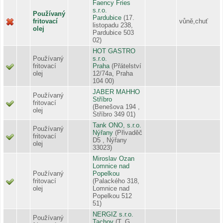
Faency Fries
s.r.o.
Používaný
Pardubice
(17.
fritovací
vůně,chuť
listopadu 238,
olej
Pardubice 503
02)
HOT GASTRO
Používaný
s.r.o.
fritovací
Praha
(Přátelství
olej
12/74a, Praha
104 00)
JABER MAHHO
Používaný
Stříbro
fritovací
(Benešova 194 ,
olej
Stříbro 349 01)
Tank ONO, s.r.o.
Používaný
Nýřany
(Přivaděč
fritovací
D5 , Nýřany
olej
33023)
Miroslav Ozan
Lomnice nad
Používaný
Popelkou
fritovací
(Palackého 318,
olej
Lomnice nad
Popelkou 512
51)
NERGIZ s.r.o.
Používaný
Tachov
(T. G.