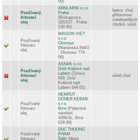
00)
ARNI.ARNI s.r.o.
barva, chuť,
Používaný
Praha
přítomnost
fritovací
(Biskupcova
zuhelnatělých
olej
1653/27 , Praha
zbytků, vůně
130 00)
MAISON VIET
s.r.o.
Používaný
Olomouc
fritovací
(Mariánská 844/2
olej
, Olomouc 779
00)
ASNAK s.r.o.
Dvůr Králové nad
Používaný
Labem
(Tylova
fritovací
vůně,chuť
509, Dvůr
olej
Králové nad
Labem 544 01)
NEMRUT
DÖNER KEBAB
Používaný
s.r.o.
fritovací
Brno
(Pálavské
olej
náměstí
4286/3c, Brno
628 00)
DUC THUONG
Používaný
PHAM
fritovací
Štětí
(Nové