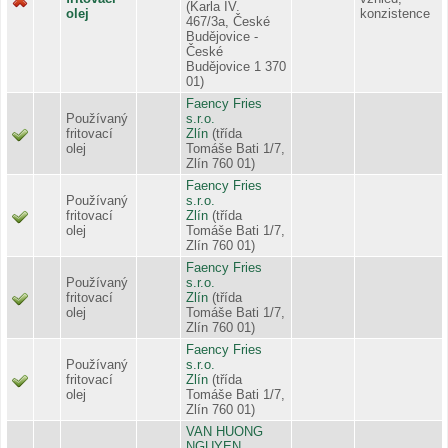
(Karla IV.
olej
konzistence
467/3a, České
Budějovice -
České
Budějovice 1 370
01)
Faency Fries
Používaný
s.r.o.
fritovací
Zlín
(třída
olej
Tomáše Bati 1/7,
Zlín 760 01)
Faency Fries
Používaný
s.r.o.
fritovací
Zlín
(třída
olej
Tomáše Bati 1/7,
Zlín 760 01)
Faency Fries
Používaný
s.r.o.
fritovací
Zlín
(třída
olej
Tomáše Bati 1/7,
Zlín 760 01)
Faency Fries
Používaný
s.r.o.
fritovací
Zlín
(třída
olej
Tomáše Bati 1/7,
Zlín 760 01)
VAN HUONG
NGUYEN