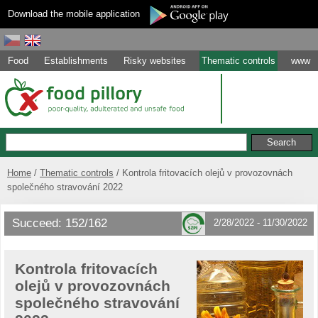
Download the mobile application
Food
Establishments
Risky websites
Thematic controls
www
Home
Thematic controls
Kontrola fritovacích olejů v provozovnách
společného stravování 2022
Succeed: 152/162
2/28/2022 - 11/30/2022
Kontrola fritovacích
olejů v provozovnách
společného stravování