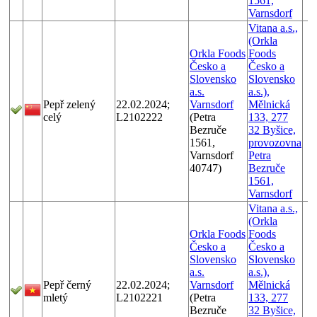
1561,
Varnsdorf
Vitana a.s.,
(Orkla
Orkla Foods
Foods
Česko a
Česko a
Slovensko
Slovensko
a.s.
a.s.),
Pepř zelený
22.02.2024;
Varnsdorf
Mělnická
celý
L2102222
(Petra
133, 277
Bezruče
32 Byšice,
1561,
provozovna
Varnsdorf
Petra
40747)
Bezruče
1561,
Varnsdorf
Vitana a.s.,
(Orkla
Orkla Foods
Foods
Česko a
Česko a
Slovensko
Slovensko
a.s.
a.s.),
Pepř černý
22.02.2024;
Varnsdorf
Mělnická
mletý
L2102221
(Petra
133, 277
Bezruče
32 Byšice,