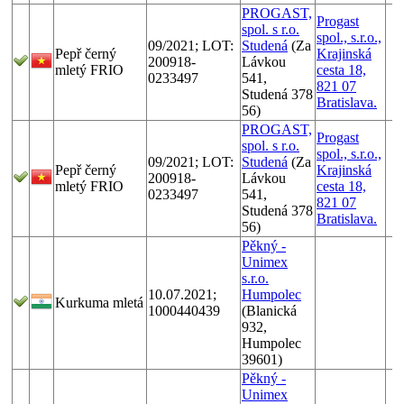
PROGAST,
Progast
spol. s r.o.
spol., s.r.o.,
09/2021; LOT:
Studená
(Za
Pepř černý
Krajinská
200918-
Lávkou
mletý FRIO
cesta 18,
0233497
541,
821 07
Studená 378
Bratislava.
56)
PROGAST,
Progast
spol. s r.o.
spol., s.r.o.,
09/2021; LOT:
Studená
(Za
Pepř černý
Krajinská
200918-
Lávkou
mletý FRIO
cesta 18,
0233497
541,
821 07
Studená 378
Bratislava.
56)
Pěkný -
Unimex
s.r.o.
10.07.2021;
Humpolec
Kurkuma mletá
1000440439
(Blanická
932,
Humpolec
39601)
Pěkný -
Unimex