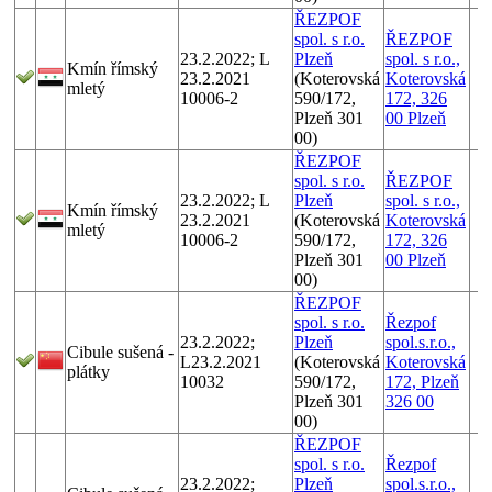
ŘEZPOF
spol. s r.o.
ŘEZPOF
23.2.2022; L
Plzeň
spol. s r.o.,
Kmín římský
23.2.2021
(Koterovská
Koterovská
mletý
10006-2
590/172,
172, 326
Plzeň 301
00 Plzeň
00)
ŘEZPOF
spol. s r.o.
ŘEZPOF
23.2.2022; L
Plzeň
spol. s r.o.,
Kmín římský
23.2.2021
(Koterovská
Koterovská
mletý
10006-2
590/172,
172, 326
Plzeň 301
00 Plzeň
00)
ŘEZPOF
spol. s r.o.
Řezpof
23.2.2022;
Plzeň
spol.s.r.o.,
Cibule sušená -
L23.2.2021
(Koterovská
Koterovská
plátky
10032
590/172,
172, Plzeň
Plzeň 301
326 00
00)
ŘEZPOF
spol. s r.o.
Řezpof
23.2.2022;
Plzeň
spol.s.r.o.,