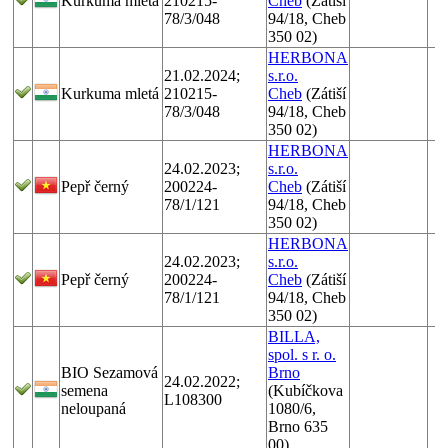
Kurkuma mletá
210215-
Cheb
(Zátiší
78/3/048
94/18, Cheb
350 02)
HERBONA
21.02.2024;
s.r.o.
Kurkuma mletá
210215-
Cheb
(Zátiší
78/3/048
94/18, Cheb
350 02)
HERBONA
24.02.2023;
s.r.o.
Pepř černý
200224-
Cheb
(Zátiší
78/1/121
94/18, Cheb
350 02)
HERBONA
24.02.2023;
s.r.o.
Pepř černý
200224-
Cheb
(Zátiší
78/1/121
94/18, Cheb
350 02)
BILLA,
spol. s r. o.
BIO Sezamová
Brno
24.02.2022;
semena
(Kubíčkova
L108300
neloupaná
1080/6,
Brno 635
00)