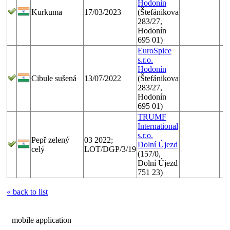
Hodonín
Kurkuma
17/03/2023
(Štefánikova
283/27,
Hodonín
695 01)
EuroSpice
s.r.o.
Hodonín
Cibule sušená
13/07/2022
(Štefánikova
283/27,
Hodonín
695 01)
TRUMF
International
s.r.o.
Pepř zelený
03 2022;
Dolní Újezd
celý
LOT/DGP/3/19
(157/0,
Dolní Újezd
751 23)
« back to list
mobile application