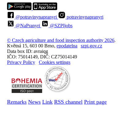
@potravinynapranyri
potravinynapranyri
@NaPranyri
@SZPIjobs
© Czech agriculture and food inspection authority 2026
.
Květná 15, 603 00 Brno,
epodatelna
szpi.gov.cz
Data box ID: avraiqg
IČO: 75014149, DIČ: CZ75014149
Privacy Policy
Cookies settings
Remarks
News
Link
RSS channel
Print page