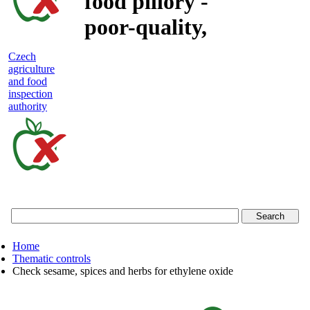
food pillory -
poor-quality,
adulterated
Czech
agriculture
and unsafe
and food
inspection
food
authority
Czech
agriculture
and
food
Home
inspection
Thematic controls
Check sesame, spices and herbs for ethylene oxide
authority