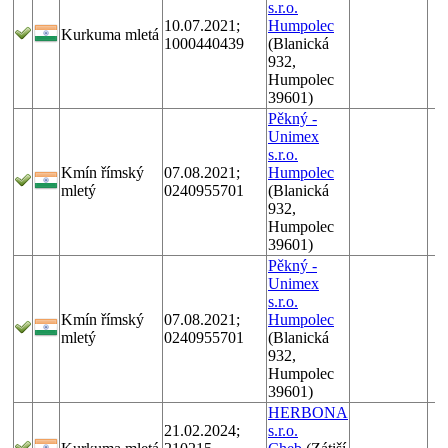
s.r.o.
10.07.2021;
Humpolec
Kurkuma mletá
1000440439
(Blanická
932,
Humpolec
39601)
Pěkný -
Unimex
s.r.o.
Kmín římský
07.08.2021;
Humpolec
mletý
0240955701
(Blanická
932,
Humpolec
39601)
Pěkný -
Unimex
s.r.o.
Kmín římský
07.08.2021;
Humpolec
mletý
0240955701
(Blanická
932,
Humpolec
39601)
HERBONA
21.02.2024;
s.r.o.