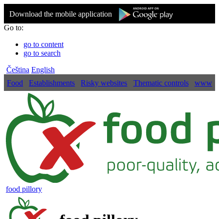
Download the mobile application
Go to:
go to content
go to search
Čeština
English
Food
Establishments
Risky websites
Thematic controls
www
food pillory