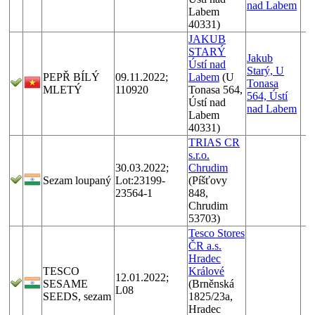
nad Labem
Labem
40331)
JAKUB
STARÝ
Jakub
Ústí nad
Starý, U
PEPŘ BÍLÝ
09.11.2022;
Labem
(U
Tonasa
MLETÝ
110920
Tonasa 564,
564, Ústí
Ústí nad
nad Labem
Labem
40331)
TRIAS CR
s.r.o.
30.03.2022;
Chrudim
Sezam loupaný
Lot:23199-
(Píšťovy
23564-1
848,
Chrudim
53703)
Tesco Stores
ČR a.s.
Hradec
TESCO
Králové
12.01.2022;
SESAME
(Brněnská
L08
SEEDS, sezam
1825/23a,
Hradec