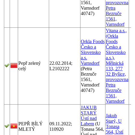
1561,
provozovna
Varnsdorf
Petra
40747)
Bezruče
1561,
Varnsdorf
Vitana a.s.,
(Orkla
Orkla Foods
Foods
Česko a
Česko a
Slovensko
Slovensko
a.s.
a.s.),
Pepř zelený
22.02.2014;
Varnsdorf
Mělnická
celý
L2102222
(Petra
133, 277
Bezruče
32 Byšice,
1561,
provozovna
Varnsdorf
Petra
40747)
Bezruče
1561,
Varnsdorf
JAKUB
STARÝ
Jakub
Ústí nad
Starý, U
PEPŘ BÍLÝ
09.11.2022;
Labem
(U
Tonasa
MLETÝ
110920
Tonasa 564,
564, Ústí
Ústí nad