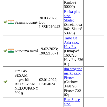
Králové
50009)
Emka plus
s.r.o.
30.03.2022;
Skuteč
Sezam loupaný
Lot:
(Smetanova
LSSK210443
842, Skuteč
53973)
Taste Of
Asia s.r.o.
Havířov
19-02-2023;
Kurkuma mletá
(Okrajová
1902213871
1602/2b,
Havířov 736
01)
dm drogerie
Dm Bio
markt s.r.o.
SESAM
Přerov
ungeschält –
02.01.2022;
(Čechova
BIO SEZAM
L6104024
3491/26,
NELOUPANÝ
Přerov 750
500 g
02)
EuroSpice
s.r.o.