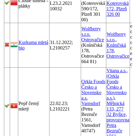
Cibule sušená -
L23.2.2021
(Koterovská
Koterovská
plátky
10032
590/172,
172, Plzeň
Plzeň 301
326 00
00)
et
Wolfberry
ox
s.r.o.
Wolfberry
of
Ostrovačice
s.r.o.,
Kurkuma mletá
31.12.2022;
ox
(Kníničská
Kníničská
bio
L2100257
ch
178,
178,
ex
Ostrovačice
Ostrovačice
et
664 81)
ox
Vitana a.s.,
(Orkla
Orkla Foods
Foods
Česko a
Česko a
Slovensko
Slovensko
a.s.
a.s.),
Pepř černý
22.02.23;
Varnsdorf
Mělnická
mletý
L2102221
(Petra
133, 277
Bezruče
32 Byšice,
1561,
provozovna
Varnsdorf
Petra
40747)
Bezruče