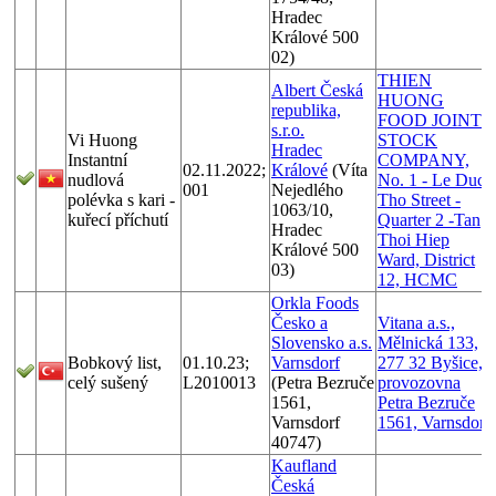
Hradec
Králové 500
02)
THIEN
Albert Česká
HUONG
republika,
FOOD JOINT
s.r.o.
Vi Huong
STOCK
Hradec
Instantní
COMPANY,
02.11.2022;
Králové
(Víta
nudlová
No. 1 - Le Duc
001
Nejedlého
polévka s kari -
Tho Street -
1063/10,
kuřecí příchutí
Quarter 2 -Tan
Hradec
Thoi Hiep
Králové 500
Ward, District
03)
12, HCMC
Orkla Foods
Česko a
Vitana a.s.,
Slovensko a.s.
Mělnická 133,
Bobkový list,
01.10.23;
Varnsdorf
277 32 Byšice,
celý sušený
L2010013
(Petra Bezruče
provozovna
1561,
Petra Bezruče
Varnsdorf
1561, Varnsdorf
40747)
Kaufland
Česká