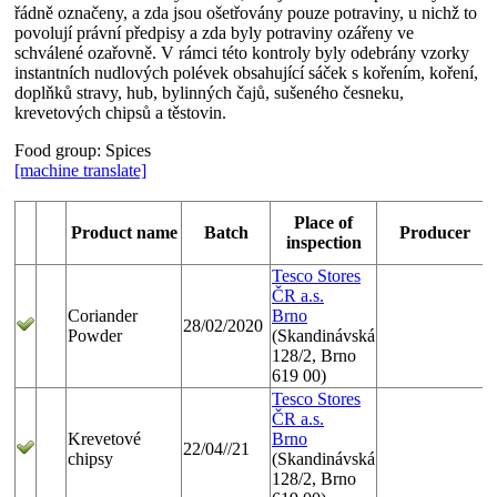
řádně označeny, a zda jsou ošetřovány pouze potraviny, u nichž to
povolují právní předpisy a zda byly potraviny ozářeny ve
schválené ozařovně. V rámci této kontroly byly odebrány vzorky
instantních nudlových polévek obsahující sáček s kořením, koření,
doplňků stravy, hub, bylinných čajů, sušeného česneku,
krevetových chipsů a těstovin.
Food group:
Spices
[machine translate]
Place of
Product name
Batch
Producer
inspection
Tesco Stores
ČR a.s.
Coriander
Brno
28/02/2020
Powder
(Skandinávská
128/2, Brno
619 00)
Tesco Stores
ČR a.s.
Krevetové
Brno
22/04//21
chipsy
(Skandinávská
128/2, Brno