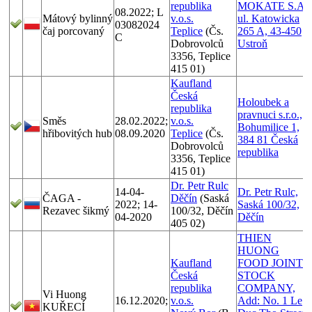
republika
MOKATE S.A.
08.2022; L
Mátový bylinný
v.o.s.
ul. Katowicka
03082024
čaj porcovaný
Teplice
(Čs.
265 A, 43-450
C
Dobrovolců
Ustroň
3356, Teplice
415 01)
Kaufland
Česká
Holoubek a
republika
pravnuci s.r.o.,
Směs
28.02.2022;
v.o.s.
Bohumilice 1,
hřibovitých hub
08.09.2020
Teplice
(Čs.
384 81 Česká
Dobrovolců
republika
3356, Teplice
415 01)
Dr. Petr Rulc
14-04-
Dr. Petr Rulc,
ČAGA -
Děčín
(Saská
2022; 14-
Saská 100/32,
Rezavec šikmý
100/32, Děčín
04-2020
Děčín
405 02)
THIEN
HUONG
Kaufland
FOOD JOINT
Česká
STOCK
republika
COMPANY,
Vi Huong
16.12.2020;
v.o.s.
Add: No. 1 Le
KUŘECÍ