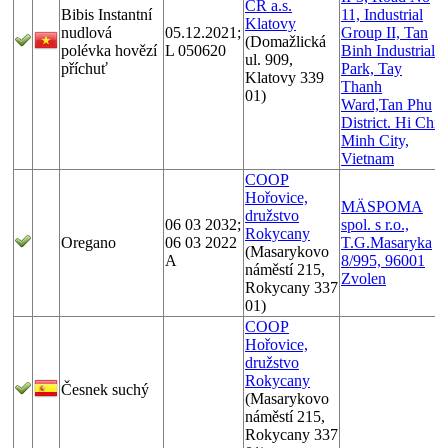
ČR a.s.
Bibis Instantní
11, Industrial
Klatovy
nudlová
05.12.2021;
Group II, Tan
(Domažlická
polévka hovězí
L 050620
Binh Industrial
ul. 909,
příchuť
Park, Tay
Klatovy 339
Thanh
01)
Ward,Tan Phu
District. Hi Chi
Minh City,
Vietnam
COOP
Hořovice,
MÄSPOMA
družstvo
06 03 2032;
spol. s r.o.,
Rokycany
Oregano
06 03 2022
T.G.Masaryka
(Masarykovo
A
8/995, 96001
náměstí 215,
Zvolen
Rokycany 337
01)
COOP
Hořovice,
družstvo
Rokycany
Česnek suchý
(Masarykovo
náměstí 215,
Rokycany 337