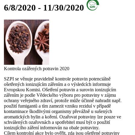
6/8/2020 - 11/30/2020
Kontrola ozářených potravin 2020
SZPI se věnuje pravidelně kontrole potravin potenciálně
ošetřených ionizujícím zářením a o výsledcích informuje
Evropskou Komisi. Ošetření potravin a surovin ionizujícím
zářením je podle Vědeckého výboru pro potraviny v zájmu
ochrany veřejného zdraví, protože může účinně nahradit např.
použití fumigantů a tím zamezit vzniku reziduí v případě
kontaminace škodlivými organismy převážně u sušených
aromatických bylin a koření. Ozařovat potraviny lze pouze ve
schválených ozařovnách a spotřebitel musí být o použití
ionizujícího záření informován na obale potraviny.
Cílem kontrolní akce bylo ověřit, zda jsou ošetřené potraviny