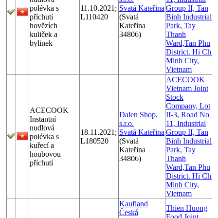
polévka s
11.10.2021;
Svatá Kateřina
Group II, Tan
příchutí
L110420
(Svatá
Binh Industrial
hovězích
Kateřina
Park, Tay
kuliček a
34806)
Thanh
bylinek
Ward,Tan Phu
District. Hi Chi
Minh City,
Vietnam
ACECOOK
Vietnam Joint
Stock
Company, Lot
ACECOOK
Dalen Shop,
II-3, Road No
Instantní
s.r.o.
11, Industrial
nudlová
18.11.2021;
Svatá Kateřina
Group II, Tan
polévka s
L180520
(Svatá
Binh Industrial
kuřecí a
Kateřina
Park, Tay
houbovou
34806)
Thanh
příchutí
Ward,Tan Phu
District. Hi Chi
Minh City,
Vietnam
Kaufland
Thien Huong
Česká
Food Joint