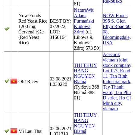
Rakousko
61)
NaturaWit
Now Foods
Adam
NOW Foods
Red Yeast Rice
BEST BY:
Furmański
395 S. Glen
1200 mg,
07/2022;
Kudowa
Ellyn Road 601
Červená rýže
LOT:
Zdroj
(ul.
08,
(Red Yeast
3166164
Liliowa 9,
Bloomingdale,
Rice)
Kudowa
USA
Zdroj 573 50)
Acecook
vietnam joint
THI THUY
stock company,
HANG
Lot II-3, Road
NGUYEN
11, Tan Binh
03.08.2021;
Oh! Ricey
Blatná
Industrial park,
L030220
(Tyršova 368 ,
Tay Thanh
Blatná 388
ward, Tan Phu
01)
District, Ho Chi
Minh city,
vietnam
THI THUY
HANG
NGUYEN
02.06.2021;
Mi Lau Thai
Blatná
L 021219