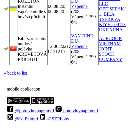
ROLLTON
DU
LLC
Instantní
06.08.20;
Vápenná
OFITSERSKA
vaječné nudle s
06.08.20
(208,
1, BILA
hovězí příchutí
Vápenná 790
TSERKVA,
64)
KIYV , 09113
UKRAJINA
VAN BINH
Bibi´s, instantní
ACECOOK
DU
nudlová
VIETNAM
12.06.2021;
Vápenná
polévka
JOINT
L121219
(208,
KREVETOVÁ
STOCK
Vápenná 790
PŘÍCHUŤ
COMPANY
64)
« back to list
mobile application
@potravinynapranyri
potravinynapranyri
@NaPranyri
@SZPIjobs