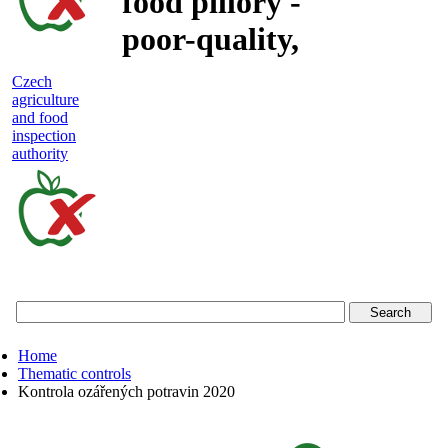
food pillory -
poor-quality,
adulterated
Czech
agriculture
and unsafe
and food
inspection
food
authority
Czech
agriculture
and
food
Home
inspection
Thematic controls
Kontrola ozářených potravin 2020
authority