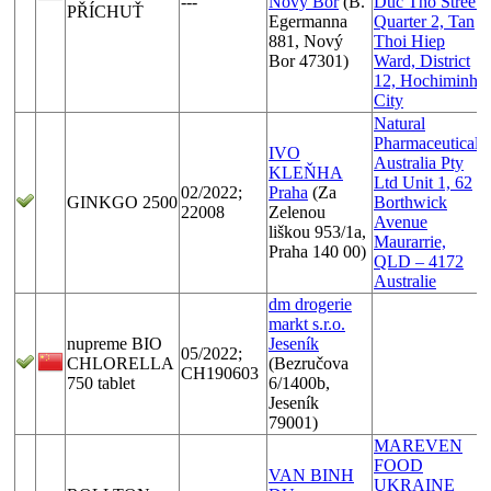
---
Nový Bor
(B.
Duc Tho Street,
PŘÍCHUŤ
Egermanna
Quarter 2, Tan
881, Nový
Thoi Hiep
Bor 47301)
Ward, District
12, Hochiminh
City
Natural
Pharmaceuticals
IVO
Australia Pty
KLEŇHA
Ltd Unit 1, 62
02/2022;
Praha
(Za
GINKGO 2500
Borthwick
22008
Zelenou
Avenue
liškou 953/1a,
Maurarrie,
Praha 140 00)
QLD – 4172
Australie
dm drogerie
markt s.r.o.
nupreme BIO
Jeseník
05/2022;
CHLORELLA
(Bezručova
CH190603
750 tablet
6/1400b,
Jeseník
79001)
MAREVEN
FOOD
VAN BINH
UKRAINE