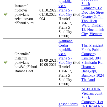
republika
Stock
Instantní
v.o.s.
Company, Le
nudlová
01.10.2022;
Praha 5 -
Duc Tho Street,
polévka s
01.10.2022-
Stodůlky
(Pod
Quarter 2, Tan
zeleninovou
004
Hranicí
Thoi Hiep
příchutí Vimi
1304/17,
Ward, District
Praha 5 -
12, Hochiminh
Stodůlky
City, Vietnam
15500)
Kaufland
Česká
Thai President
republika
Foods Public
Orientální
v.o.s.
Company
instantní
Praha 5 -
Limited, 304
19 09 2021;
polévka s
Stodůlky
(Pod
Srinakarin Rd.,
19 09 2021
hovězí příchutí
Hranicí
Huamark,
Bamee Beef
1304/17,
Bangkapi,
Praha 5 -
Bangkok 10240
Stodůlky
Thailand
15500)
ACECOOK
Vietnam Joint
Stock
Company, Lot
Tesco Stores
II-3, Road No