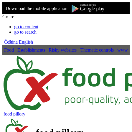
Download the mobile application
Go to:
go to content
go to search
Čeština
English
Food
Establishments
Risky websites
Thematic controls
www
food pillory