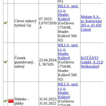
01)
BILLA, spol.
s r. o.
Hradec
Mokate S.A.,
07 2022;
Králové
Clever mátový
ul. Katowicka
L07072030
(Gočárova
bylinný čaj
265 a, 43 450
A
1754/48,
Ustroń
Hradec
Králové 500
02)
BILLA, spol.
s r. o.
Hradec
Česnek
Králové
KOTÁNYI
22.04.2024;
granulovaný,
(Gočárova
GmbH, A-2120
L 367426
sušený
1754/48,
Wolkersdorf
Hradec
Králové 500
02)
BILLA, spol.
s r. o.
Hradec
Králové
Shiitake -
31.01.2022;
(Gočárova
plátky
31.01.2022
1754/48,