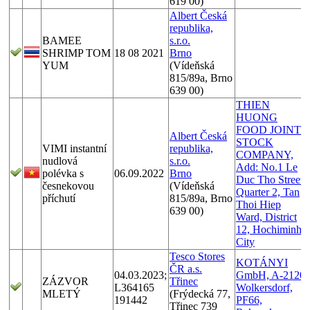
619 00)
Albert Česká
republika,
BAMEE
s.r.o.
SHRIMP TOM
18 08 2021
Brno
YUM
(Vídeňská
815/89a, Brno
639 00)
THIEN
HUONG
FOOD JOINT
Albert Česká
STOCK
VIMI instantní
republika,
COMPANY,
nudlová
s.r.o.
Add: No.1 Le
polévka s
06.09.2022
Brno
Duc Tho Street,
česnekovou
(Vídeňská
Quarter 2, Tan
příchutí
815/89a, Brno
Thoi Hiep
639 00)
Ward, District
12, Hochiminh
City
Tesco Stores
KOTÁNYI
ČR a.s.
04.03.2023;
GmbH, A-2120
ZÁZVOR
Třinec
L364165
Wolkersdorf,
MLETÝ
(Frýdecká 77,
191442
PF66,
Třinec 739