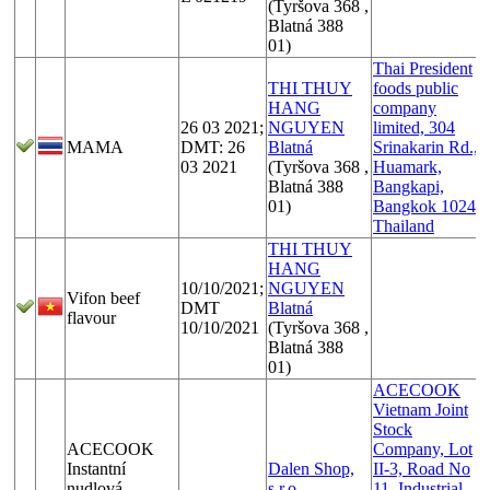
(Tyršova 368 ,
Blatná 388
01)
Thai President
THI THUY
foods public
HANG
company
26 03 2021;
NGUYEN
limited, 304
MAMA
DMT: 26
Blatná
Srinakarin Rd.,
03 2021
(Tyršova 368 ,
Huamark,
Blatná 388
Bangkapi,
01)
Bangkok 10240
Thailand
THI THUY
HANG
10/10/2021;
NGUYEN
Vifon beef
DMT
Blatná
flavour
10/10/2021
(Tyršova 368 ,
Blatná 388
01)
ACECOOK
Vietnam Joint
Stock
ACECOOK
Company, Lot
Instantní
Dalen Shop,
II-3, Road No
nudlová
s.r.o.
11, Industrial