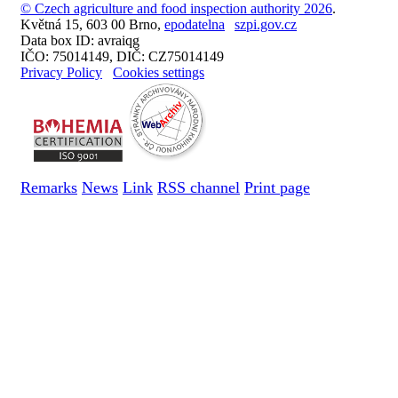
© Czech agriculture and food inspection authority 2026
.
Květná 15, 603 00 Brno,
epodatelna
szpi.gov.cz
Data box ID: avraiqg
IČO: 75014149, DIČ: CZ75014149
Privacy Policy
Cookies settings
Remarks
News
Link
RSS channel
Print page