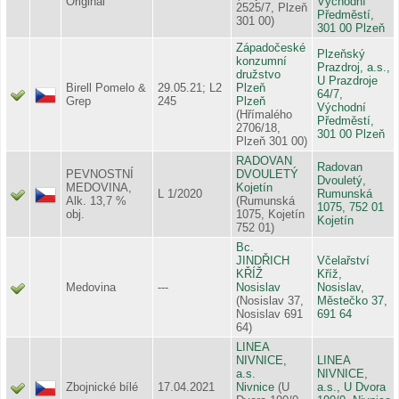
Original
Východní
2525/7, Plzeň
Předměstí,
301 00)
301 00 Plzeň
Západočeské
Plzeňský
konzumní
Prazdroj, a.s.,
družstvo
U Prazdroje
Birell Pomelo &
29.05.21; L2
Plzeň
64/7,
Grep
245
Plzeň
Východní
(Hřímalého
Předměstí,
2706/18,
301 00 Plzeň
Plzeň 301 00)
RADOVAN
Radovan
PEVNOSTNÍ
DVOULETÝ
Dvouletý,
MEDOVINA,
Kojetín
L 1/2020
Rumunská
Alk. 13,7 %
(Rumunská
1075, 752 01
obj.
1075, Kojetín
Kojetín
752 01)
Bc.
JINDŘICH
Včelařství
KŘÍŽ
Kříž,
Medovina
---
Nosislav
Nosislav,
(Nosislav 37,
Městečko 37,
Nosislav 691
691 64
64)
LINEA
NIVNICE,
LINEA
a.s.
NIVNICE,
Zbojnické bílé
17.04.2021
Nivnice
(U
a.s., U Dvora