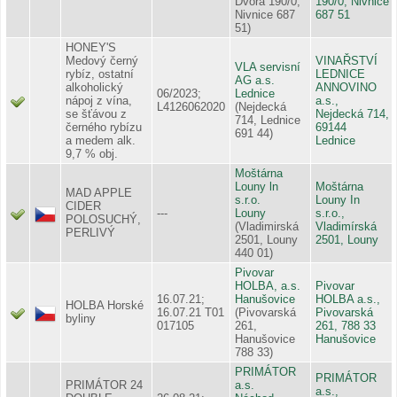
Dvora 190/0,
190/0, Nivnice
Nivnice 687
687 51
51)
HONEY'S
Medový černý
VINAŘSTVÍ
VLA servisní
rybíz, ostatní
LEDNICE
AG a.s.
alkoholický
ANNOVINO
06/2023;
Lednice
nápoj z vína,
a.s.,
L4126062020
(Nejdecká
se šťávou z
Nejdecká 714,
714, Lednice
černého rybízu
69144
691 44)
a medem alk.
Lednice
9,7 % obj.
Moštárna
Louny ln
Moštárna
MAD APPLE
s.r.o.
Louny In
CIDER
---
Louny
s.r.o.,
POLOSUCHÝ,
(Vladimirská
Vladimírská
PERLIVÝ
2501, Louny
2501, Louny
440 01)
Pivovar
HOLBA, a.s.
Pivovar
16.07.21;
Hanušovice
HOLBA a.s.,
HOLBA Horské
16.07.21 T01
(Pivovarská
Pivovarská
byliny
017105
261,
261, 788 33
Hanušovice
Hanušovice
788 33)
PRIMÁTOR
PRIMÁTOR
PRIMÁTOR 24
a.s.
a.s.,