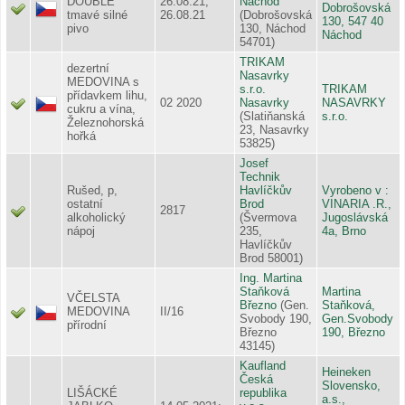
DOUBLE
26.08.21;
Náchod
Dobrošovská
tmavé silné
26.08.21
(Dobrošovská
130, 547 40
pivo
130, Náchod
Náchod
54701)
TRIKAM
dezertní
Nasavrky
MEDOVINA s
s.r.o.
TRIKAM
přídavkem lihu,
02 2020
Nasavrky
NASAVRKY
cukru a vína,
(Slatiňanská
s.r.o.
Železnohorská
23, Nasavrky
hořká
53825)
Josef
Technik
Rušed, p,
Havlíčkův
Vyrobeno v :
ostatní
Brod
VINARIA .R.,
2817
alkoholický
(Švermova
Jugoslávská
nápoj
235,
4a, Brno
Havlíčkův
Brod 58001)
Ing. Martina
Staňková
Martina
VČELSTA
Březno
(Gen.
Staňková,
MEDOVINA
II/16
Svobody 190,
Gen.Svobody
přírodní
Březno
190, Březno
43145)
Kaufland
Heineken
Česká
Slovensko,
LIŠÁCKÉ
republika
a.s.,