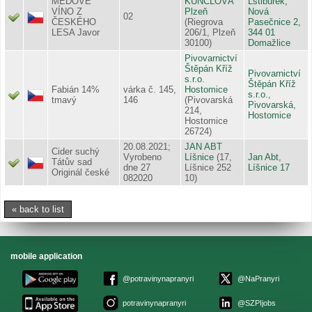
MEDOVÉ
KUNCLOVÁ
Lstibůrek,
VÍNO Z
Plzeň
Nová
02
ČESKÉHO
(Riegrova
Pasečnice 2,
LESA Javor
206/1, Plzeň
344 01
30100)
Domažlice
Pivovarnictví
Štěpán Kříž
Pivovarnictví
s.r.o.
Štěpán Kříž
Fabián 14%
várka č. 145,
Hostomice
s.r.o.,
tmavý
146
(Pivovarská
Pivovarská,
214,
Hostomice
Hostomice
26724)
20.08.2021;
JAN ABT
Cider suchý
Vyrobeno
Líšnice
(17,
Jan Abt,
Tátův sad
dne 27
Líšnice 252
Líšnice 17
Originál české
082020
10)
« back to list
mobile application
@potravinynapranyri
@NaPranyri
potravinynapranyri
@SZPIjobs