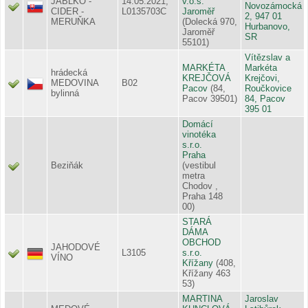
JABLKO -
14.05.2021;
v.o.s.
Novozámocká
CIDER -
L0135703C
Jaroměř
2, 947 01
MERUŇKA
(Dolecká 970,
Hurbanovo,
Jaroměř
SR
55101)
Vítězslav a
MARKÉTA
Markéta
hrádecká
KREJČOVÁ
Krejčovi,
MEDOVINA
B02
Pacov
(84,
Roučkovice
bylinná
Pacov 39501)
84, Pacov
395 01
Domácí
vinotéka
s.r.o.
Praha
Beziňák
(vestibul
metra
Chodov ,
Praha 148
00)
STARÁ
DÁMA
OBCHOD
JAHODOVÉ
L3105
s.r.o.
VÍNO
Křížany
(408,
Křížany 463
53)
MARTINA
Jaroslav