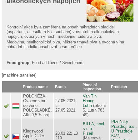
alkoholických nápojích
Kontrolní akce byla zaměřena na obsah náhradních sladidel
(aspartam, acesulfam K a sacharin) v ostatních alkoholických
nápojích, ovocných vínech, medovině, cideru a pivu.
Medovina, nealkoholická piva, některá tmavá piva a ovocná vína
náhradní sladidla obsahovat nesmí vůbec.
Food group:
Food additives / Sweeteners
[machine translate]
Place of
Product name
Batch
Producer
inspection
POLONÉZA,
Van Tin
Ovocné víno
27.05.2021;
Hoang
červené,
L:
Lutín
(Školní
POLOSLADKÉ,
27.05.2021
5, Lutín 783
Alk. 9,5 % obj.
49)
Plzeňský
BILLA, spol.
Prazdroj, a.s.,
s r. o.
Kingswood
U Prazdroje
28.01.22; L3
Plzeň
Apple Cider
64/7,
219
(Majerova