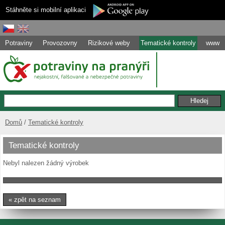
Stáhněte si mobilní aplikaci
Potraviny
Provozovny
Rizikové weby
Tematické kontroly
www
Domů
Tematické kontroly
Tematické kontroly
Nebyl nalezen žádný výrobek
« zpět na seznam