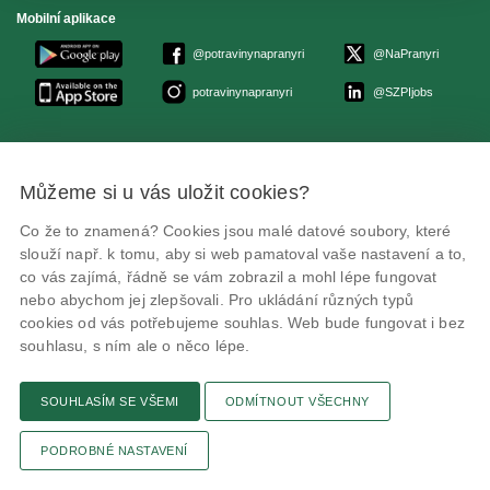
Mobilní aplikace
@potravinynapranyri
@NaPranyri
potravinynapranyri
@SZPIjobs
© Státní zemědělská a potravinářská inspekce 2026
.
Květná 15, 603 00 Brno,
epodatelna
szpi.gov.cz
Můžeme si u vás uložit cookies?
ID datové schránky: avraiqg
IČO: 75014149, DIČ: CZ75014149
Co že to znamená? Cookies jsou malé datové soubory, které
Zásady ochrany soukromí
Nastavení cookies
slouží např. k tomu, aby si web pamatoval vaše nastavení a to,
co vás zajímá, řádně se vám zobrazil a mohl lépe fungovat
nebo abychom jej zlepšovali. Pro ukládání různých typů
cookies od vás potřebujeme souhlas. Web bude fungovat i bez
souhlasu, s ním ale o něco lépe.
Připomínky
Novinky
Odkaz
RSS kanál
Tisk stránky
SOUHLASÍM SE VŠEMI
ODMÍTNOUT VŠECHNY
PODROBNÉ NASTAVENÍ