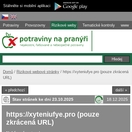
Stáhněte si mobilní aplikaci
Potraviny
Provozovny
Rizikové weby
Tematické kontroly
www
Domů
Rizikové webové stránky
https://xyteniufye.pro (pouze zkrácená
URL)
« předchozí
další »
Stav stránek ke dni 23.10.2025
18.12.2025
https://xyteniufye.pro (pouze
zkrácená URL)