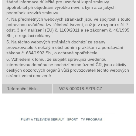
žádné informace důležité pro uzavření kupní smlouvy.
Spotřebitel při objednání výrobku neví, s kým a za jakých
podmínek uzavírá smlouvu.
4. Na předmětných webových stránkách jsou ve spojitosti s touto
potravinou uváděna tzv. léčebná tvrzení, což je v rozporu s čl. 7
odst. 3 a 4 nařízení (EU) č. 1169/2011 a se zákonem č. 40/1995
Sb., o regulaci reklamy.
5. Na těchto webových stránkách dochází ze strany
provozovatele k nekalým obchodním praktikám a porušování
zákona č. 634/1992 Sb., o ochraně spotřebitele.
6. Vzhledem k tomu, že subjekt spravující uvedenou
internetovou doménu se nachází mimo území ČR, jsou aktivity
českých dozorových orgánů vůči provozovateli těchto webových
stránek velmi omezené.
Referenční číslo:
W25-000018-SZPI-CZ