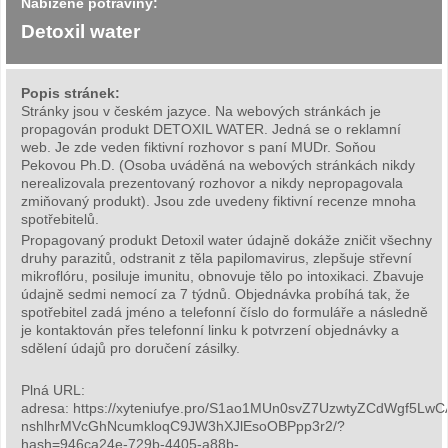
Nabízené potraviny:
Detoxil water
Popis stránek:
Stránky jsou v českém jazyce. Na webových stránkách je
propagován produkt DETOXIL WATER. Jedná se o reklamní
web. Je zde veden fiktivní rozhovor s paní MUDr. Soňou
Pekovou Ph.D. (Osoba uváděná na webových stránkách nikdy
nerealizovala prezentovaný rozhovor a nikdy nepropagovala
zmiňovaný produkt). Jsou zde uvedeny fiktivní recenze mnoha
spotřebitelů.
Propagovaný produkt Detoxil water údajně dokáže zničit všechny
druhy parazitů, odstranit z těla papilomavirus, zlepšuje střevní
mikroflóru, posiluje imunitu, obnovuje tělo po intoxikaci. Zbavuje
údajně sedmi nemocí za 7 týdnů. Objednávka probíhá tak, že
spotřebitel zadá jméno a telefonní číslo do formuláře a následně
je kontaktován přes telefonní linku k potvrzení objednávky a
sdělení údajů pro doručení zásilky.
Plná URL:
adresa: https://xyteniufye.pro/S1ao1MUn0svZ7UzwtyZCdWg
nshlhrMVcGhNcumkloqC9JW3hXJlEsoOBPpp3r2/?
hash=946ca24e-729b-4405-a88b-