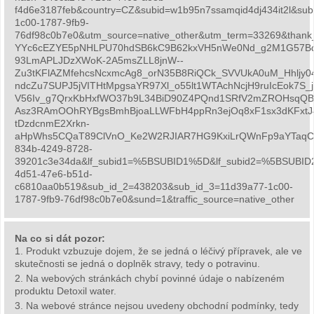
f4d6e3187feb&country=CZ&subid=w1b95n7ssamqid4dj434it2l&su
1c00-1787-9fb9-
76df98c0b7e0&utm_source=native_other&utm_term=33269&t
YYc6cEZYE5pNHLPU70hdSB6kC9B62kxVH5nWe0Nd_g2M1G57Bq
93LmAPLJDzXWoK-2A5msZLL8jnW--
Zu3tKFlAZMfehcsNcxmcAg8_orN35B8RiQCk_SVVUkA0uM_Hhljy0
ndcZu7SUPJ5jVITHtMpgsaYR97Xl_o55lt1WTAchNcjH9ruIcEok7S_j4
V56Iv_g7QrxKbHxfWO37b9L34BiD90Z4PQnd1SRfV2mZROHsqQBh
Asz3RAmOOhRYBgsBmhBjoaLLWFbH4ppRn3ejOq8xF1sx3dKFxt
tDzdcnmE2Xrkn-
aHpWhs5CQaT89ClVnO_Ke2W2RJIAR7HG9KxiLrQWnFp9aYTaqCSs
834b-4249-8728-
39201c3e34da&lf_subid1=%5BSUBID1%5D&lf_subid2=%5BSUB
4d51-47e6-b51d-
c6810aa0b519&sub_id_2=438203&sub_id_3=11d39a77-1c00-
1787-9fb9-76df98c0b7e0&sund=1&traffic_source=native_other
Na co si dát pozor:
1. Produkt vzbuzuje dojem, že se jedná o léčivý přípravek, ale ve
skutečnosti se jedná o doplněk stravy, tedy o potravinu.
2. Na webových stránkách chybí povinné údaje o nabízeném
produktu Detoxil water.
3. Na webové stránce nejsou uvedeny obchodní podmínky, tedy