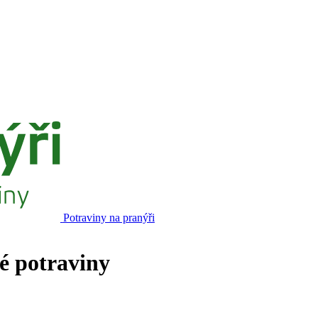
Potraviny na pranýři
né potraviny