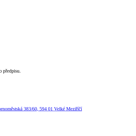
o předpisu.
rnoměstská 383/60, 594 01 Velké Meziříčí