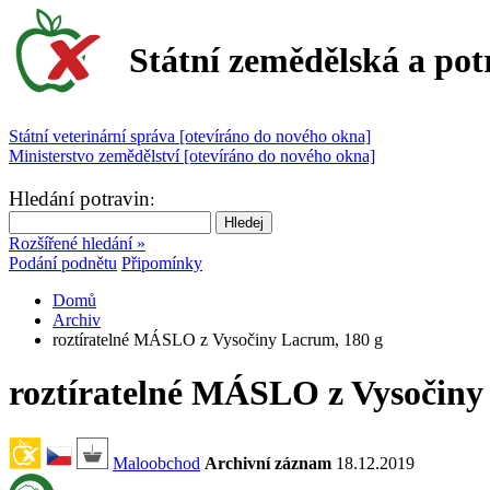
Státní zemědělská a pot
Státní veterinární správa [otevíráno do nového okna]
Ministerstvo zemědělství [otevíráno do nového okna]
Hledání potravin
:
Rozšířené hledání »
Podání podnětu
Připomínky
Domů
Archiv
roztíratelné MÁSLO z Vysočiny Lacrum, 180 g
roztíratelné MÁSLO z Vysočiny
Maloobchod
Archivní záznam
18.12.2019