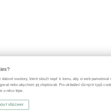
kies?
datové soubory, které slouží např. k tomu, aby si web pamatoval v
ngovat nebo abychom jej zlepšovali. Pro ukládání různých typů co
le o něco lépe.
NOUT VŠECHNY
 stránky