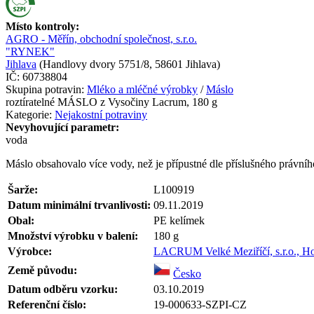
Místo kontroly:
AGRO - Měřín, obchodní společnost, s.r.o.
"RYNEK"
Jihlava
(
Handlovy dvory 5751/8, 58601 Jihlava
)
IČ:
60738804
Skupina potravin:
Mléko a mléčné výrobky
/
Máslo
roztíratelné MÁSLO z Vysočiny Lacrum, 180 g
Kategorie:
Nejakostní potraviny
Nevyhovující parametr:
voda
Máslo obsahovalo více vody, než je přípustné dle příslušného právníh
Šarže:
L100919
Datum minimální trvanlivosti:
09.11.2019
Obal:
PE kelímek
Množství výrobku v balení:
180
g
Výrobce:
LACRUM Velké Meziříčí, s.r.o., Ho
Země původu:
Česko
Datum odběru vzorku:
03.10.2019
Referenční číslo:
19-000633-SZPI-CZ