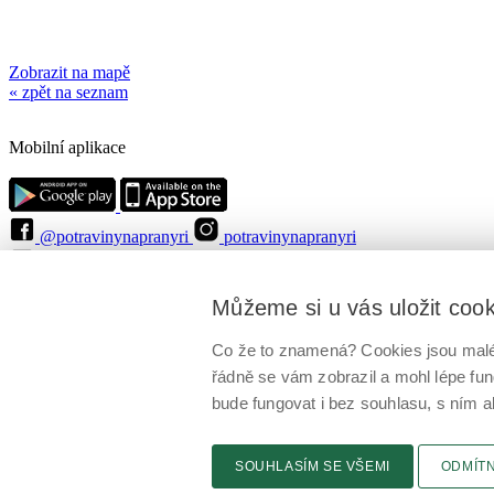
Zobrazit na mapě
« zpět na seznam
Mobilní aplikace
@potravinynapranyri
potravinynapranyri
@NaPranyri
@SZPIjobs
© Státní zemědělská a potravinářská inspekce 2026
.
Můžeme si u vás uložit coo
Květná 15, 603 00 Brno,
epodatelna
szpi.gov.cz
ID datové schránky: avraiqg
IČO: 75014149, DIČ: CZ75014149
Co že to znamená? Cookies jsou malé 
Zásady ochrany soukromí
Nastavení cookies
řádně se vám zobrazil a mohl lépe fu
bude fungovat i bez souhlasu, s ním a
SOUHLASÍM SE VŠEMI
ODMÍT
GRAFICKÁ VERZE
Připomínky
Novinky
Odkaz
RSS kanál
Tisk