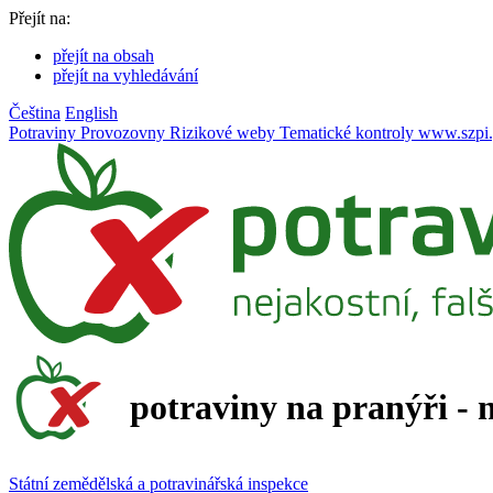
Přejít na:
přejít na obsah
přejít na vyhledávání
Čeština
English
Potraviny
Provozovny
Rizikové weby
Tematické kontroly
www.szpi.
potraviny na pranýři - 
Státní zemědělská a potravinářská inspekce