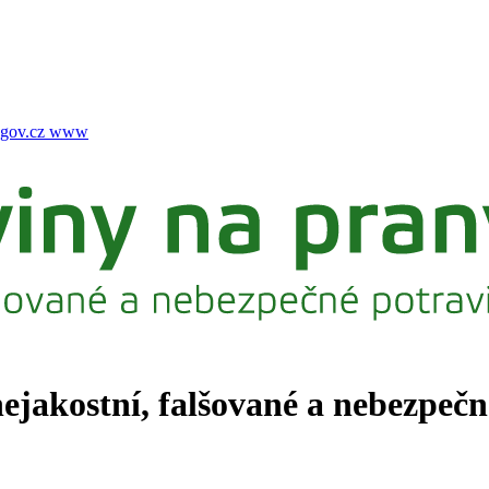
gov.cz
www
nejakostní, falšované a nebezpeč