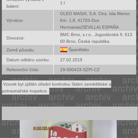
1
l
balení:
OLEO MASIA, S.A. Ctra. Isla Menor,
Výrobce:
Km. 1,8, 41703-Dos
Hermanas(SEVILLA) ESPAŇA
BMC Brno, s.r.o., Jugoslávská 9, 613
Dovozce:
00 Brno, Česká republika
Španělsko
Země původu:
Datum odběru vzorku:
27.02.2019
Referenční číslo:
19-000433-SZPI-CZ
Vzorek byl zjištěn úřední kontrolou Státní zemědělské a
potravinářské inspekce.