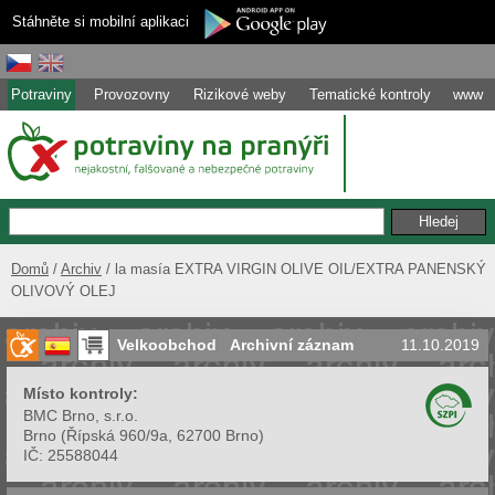
Stáhněte si mobilní aplikaci
Potraviny
Provozovny
Rizikové weby
Tematické kontroly
www
Domů
Archiv
la masía EXTRA VIRGIN OLIVE OIL/EXTRA PANENSKÝ
OLIVOVÝ OLEJ
Velkoobchod
Archivní záznam
11.10.2019
Místo kontroly:
BMC Brno, s.r.o.
Brno
(
Řípská 960/9a, 62700 Brno
)
IČ:
25588044