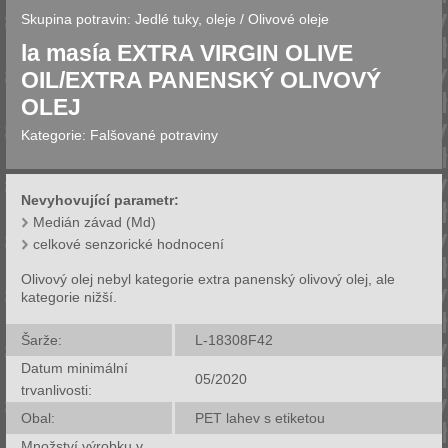
Skupina potravin:
Jedlé tuky, oleje
/
Olivové oleje
la masía EXTRA VIRGIN OLIVE
OIL/EXTRA PANENSKÝ OLIVOVÝ
OLEJ
Kategorie:
Falšované potraviny
Nevyhovující parametr:
Medián závad (Md)
celkové senzorické hodnocení
Olivový olej nebyl kategorie extra panenský olivový olej, ale
kategorie nižší.
Šarže:
L-18308F42
Datum minimální
05/2020
trvanlivosti:
Obal:
PET lahev s etiketou
Množství výrobku v