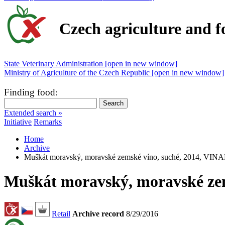
Czech agriculture and f
State Veterinary Administration [open in new window]
Ministry of Agriculture of the Czech Republic [open in new window]
Finding food
:
Extended search »
Initiative
Remarks
Home
Archive
Muškát moravský, moravské zemské víno, suché, 2014, V
Muškát moravský, moravské ze
Retail
Archive record
8/29/2016