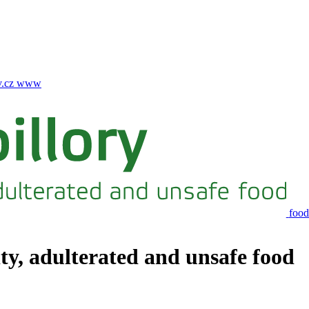
.cz
www
food
ity, adulterated and unsafe food