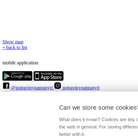
Show map
« back to list
mobile application
@potravinynapranyri
potravinynapranyri
@NaPranyri
@SZPIjobs
© Czech agriculture and food inspection authority 2026
.
Can we store some cookies
Květná 15, 603 00 Brno,
epodatelna
szpi.gov.cz
Data box ID: avraiqg
IČO: 75014149, DIČ: CZ75014149
What does it mean? Cookies are tiny d
Privacy Policy
Cookies settings
the web in general. For storing differen
better with it.