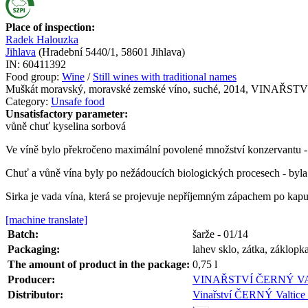
Place of inspection:
Radek Halouzka
Jihlava
(
Hradební 5440/1, 58601 Jihlava
)
IN:
60411392
Food group:
Wine
/
Still wines with traditional names
Muškát moravský, moravské zemské víno, suché, 2014, VINAŘST
Category:
Unsafe food
Unsatisfactory parameter:
vůně
chuť
kyselina sorbová
Ve víně bylo překročeno maximální povolené množství konzervantu -
Chuť a vůně vína byly po nežádoucích biologických procesech - byla 
Sirka je vada vína, která se projevuje nepříjemným zápachem po kapus
[machine translate]
Batch:
šarže - 01/14
Packaging:
lahev sklo, zátka, záklopk
The amount of product in the package:
0,75
l
Producer:
VINAŘSTVÍ ČERNÝ VALTICE
Distributor:
Vinařství ČERNÝ Valtice s.