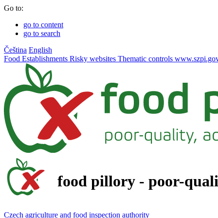
Go to:
go to content
go to search
Čeština
English
Food
Establishments
Risky websites
Thematic controls
www.szpi.gov
food pillory - poor-qual
Czech agriculture and food inspection authority