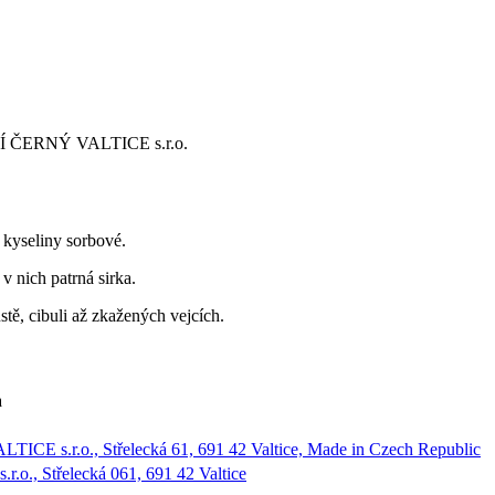
VÍ ČERNÝ VALTICE s.r.o.
 kyseliny sorbové.
v nich patrná sirka.
tě, cibuli až zkažených vejcích.
a
 s.r.o., Střelecká 61, 691 42 Valtice, Made in Czech Republic
r.o., Střelecká 061, 691 42 Valtice