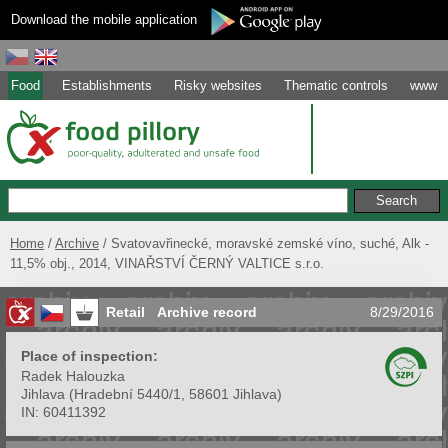
Download the mobile application
Food
Establishments
Risky websites
Thematic controls
www
Home
Archive
Svatovavřinecké, moravské zemské víno, suché, Alk -
11,5% obj., 2014, VINAŘSTVÍ ČERNÝ VALTICE s.r.o.
Retail
Archive record
8/29/2016
Place of inspection:
Radek Halouzka
Jihlava
(
Hradební 5440/1, 58601 Jihlava
)
IN:
60411392