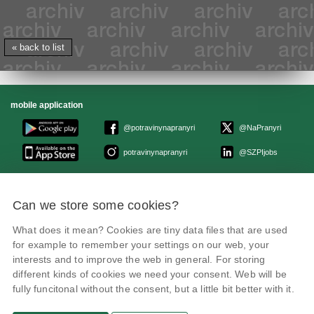
« back to list
mobile application
@potravinynapranyri
@NaPranyri
potravinynapranyri
@SZPIjobs
© Czech agriculture and food inspection authority 2026
.
Can we store some cookies?
Květná 15, 603 00 Brno,
epodatelna
szpi.gov.cz
Data box ID: avraiqg
What does it mean? Cookies are tiny data files that are used
IČO: 75014149, DIČ: CZ75014149
Privacy Policy
Cookies settings
for example to remember your settings on our web, your
interests and to improve the web in general. For storing
different kinds of cookies we need your consent. Web will be
fully funcitonal without the consent, but a little bit better with it.