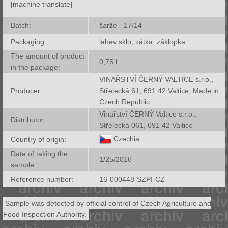
[machine translate]
Batch:
šarže - 17/14
Packaging:
lahev sklo, zátka, záklopka
The amount of product
0,75
l
in the package:
VINAŘSTVÍ ČERNÝ VALTICE s.r.o.,
Producer:
Střelecká 61, 691 42 Valtice, Made in
Czech Republic
Vinařství ČERNÝ Valtice s.r.o.,
Distributor:
Střelecká 061, 691 42 Valtice
Czechia
Country of origin:
Date of taking the
1/25/2016
sample:
Reference number:
16-000448-SZPI-CZ
Sample was detected by official control of Czech Agriculture and
Food Inspection Authority.