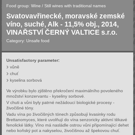
Food group:
Wine
/
Still wines with traditional names
Svatovavřinecké, moravské zemské
víno, suché, Alk - 11,5% obj., 2014,
VINAŘSTVÍ ČERNÝ VALTICE s.r.o.
Category:
Unsafe food
Unsatisfactory parameter:
vůně
chuť
kyselina sorbová
Ve výrobku bylo zjištěno překročení maximálního povoleného
množství konzervantu - kyseliny sorbové.
V chuti a vůni byly patrné nežádoucí biologické procesy -
živočišné tóny.
Vadu vína po živočišných tónech způsobují kvasinky rodu
Brettanomyces, které uvolňují do vína senzoricky aktivní těkavé
fenolické látky. Víno má nasládle ostrou vůni připomínající dehet
nebo koňský pot a nakyselou, živočišnou až špekovou chuť.