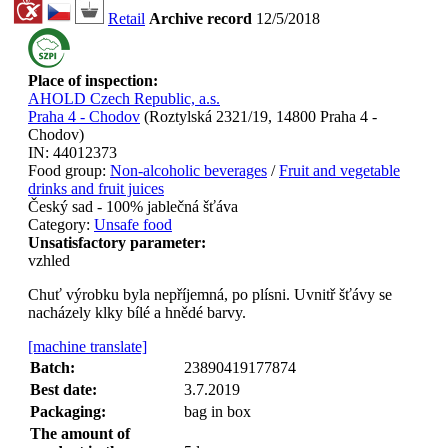
Retail
Archive record
12/5/2018
Place of inspection:
AHOLD Czech Republic, a.s.
Praha 4 - Chodov
(
Roztylská 2321/19, 14800 Praha 4 -
Chodov
)
IN:
44012373
Food group:
Non-alcoholic beverages
/
Fruit and vegetable
drinks and fruit juices
Český sad - 100% jablečná šťáva
Category:
Unsafe food
Unsatisfactory parameter:
vzhled
Chuť výrobku byla nepříjemná, po plísni. Uvnitř šťávy se
nacházely klky bílé a hnědé barvy.
[machine translate]
Batch:
23890419177874
Best date:
3.7.2019
Packaging:
bag in box
The amount of