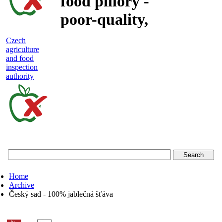
food pillory -
poor-quality,
adulterated
Czech
agriculture
and unsafe
and food
inspection
food
authority
Czech
agriculture
and
food
Home
inspection
Archive
Český sad - 100% jablečná šťáva
authority