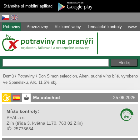
Stáhněte si mobilní aplikaci
Potraviny
Provozovny
Rizikové weby
Tematické kontroly
www
Domů
Potraviny
Don Simon seleccion, Airen, suché víno bílé, vyrobeno
ve Španělsku, Alk. 11,5% obj.
Maloobchod
25.06.2026
Místo kontroly:
PEAL a.s.
Zlín
(
třída 3. května 1170, 763 02 Zlín
)
IČ:
25775634