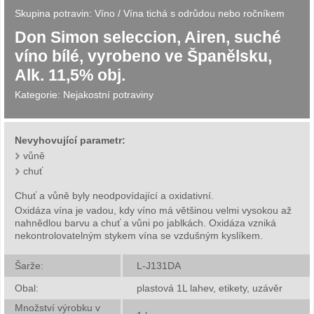
Skupina potravin:
Víno
/
Vína tichá s odrůdou nebo ročníkem
Don Simon seleccion, Airen, suché
víno bílé, vyrobeno ve Španělsku,
Alk. 11,5% obj.
Kategorie:
Nejakostní potraviny
Nevyhovující parametr:
vůně
chuť
Chuť a vůně byly neodpovídající a oxidativní.
Oxidáza vína je vadou, kdy víno má většinou velmi vysokou až
nahnědlou barvu a chuť a vůni po jablkách. Oxidáza vzniká
nekontrolovatelným stykem vína se vzdušným kyslíkem.
Šarže:
L-J131DA
Obal:
plastová 1L lahev, etikety, uzávěr
Množství výrobku v