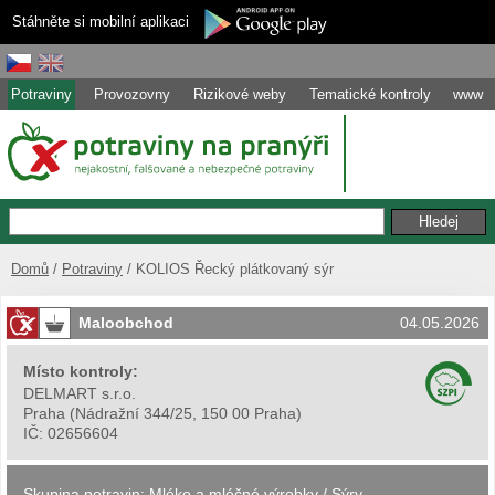
Stáhněte si mobilní aplikaci
Potraviny
Provozovny
Rizikové weby
Tematické kontroly
www
Domů
Potraviny
KOLIOS Řecký plátkovaný sýr
Maloobchod
04.05.2026
Místo kontroly:
DELMART s.r.o.
Praha
(
Nádražní 344/25, 150 00 Praha
)
IČ:
02656604
Skupina potravin:
Mléko a mléčné výrobky
/
Sýry