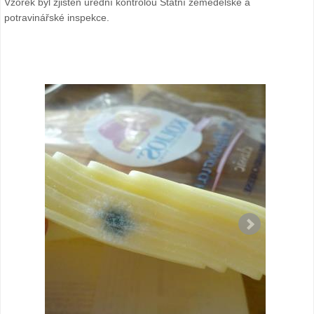
Vzorek byl zjištěn úřední kontrolou Státní zemědělské a
potravinářské inspekce.