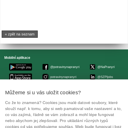
« zpět na seznam
Mobilní aplikace
@potravinynapranyri
@NaPranyri
potravinynapranyri
@SZPIjobs
Můžeme si u vás uložit cookies?
© Státní zemědělská a potravinářská inspekce 2026
.
Květná 15, 603 00 Brno,
epodatelna
szpi.gov.cz
Co že to znamená? Cookies jsou malé datové soubory, které
ID datové schránky: avraiqg
slouží např. k tomu, aby si web pamatoval vaše nastavení a to,
IČO: 75014149, DIČ: CZ75014149
Zásady ochrany soukromí
Nastavení cookies
co vás zajímá, řádně se vám zobrazil a mohl lépe fungovat
nebo abychom jej zlepšovali. Pro ukládání různých typů
cookies od vás potřebujeme souhlas. Web bude fungovat i bez