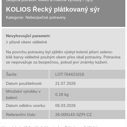
KOLIOS Řecký plátkovaný sýr
Kategorie:
Nebezpečné potraviny
Nevyhovující parametr:
plísně okem viditelné
Na povrchu potraviny byl zjištěn výskyt kolonií plísní zeleno-
bílé barvy viditelné pouhým okem přes obal potraviny. Potravina
se nepovažuje za bezpečnou, pokud jeví známky kažení.
Šarže:
LOT:764421016
Datum použitelnosti:
21.07.2026
Množství výrobku v
0,18
kg
balení:
Datum odběru vzorku:
06.03.2026
Referenční číslo:
26-000143-SZPI-CZ