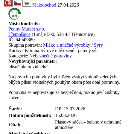
Maloobchod
27.04.2026
Místo kontroly:
Penny Market s.r.o.
Třemošnice
(
1.máje 500, 538 43 Třemošnice
)
IČ:
64945880
Skupina potravin:
Mléko a mléčné výrobky
/
Sýry
Karlova Koruna Sýrové nitě uzené - pařený sýr
Kategorie:
Nebezpečné potraviny
Nevyhovující parametr:
plísně okem viditelné
Na povrchu potraviny byl zjištěn výskyt kolonií zelených a
bílých plísní viditelných pouhým okem přes obal potraviny.
Potravina se nepovažuje za bezpečnou, pokud jeví známky
kažení.
Šarže:
DP: 15.03.2026
Datum použitelnosti:
15.03.2026
Plastový sáček - baleno v ochranné
Obal:
atmosféře
Množství výrobku v