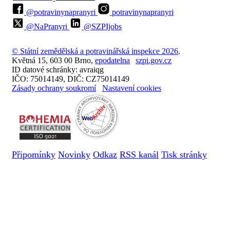
@potravinynapranyri
potravinynapranyri
@NaPranyri
@SZPIjobs
© Státní zemědělská a potravinářská inspekce 2026
.
Květná 15, 603 00 Brno,
epodatelna
szpi.gov.cz
ID datové schránky: avraiqg
IČO: 75014149, DIČ: CZ75014149
Zásady ochrany soukromí
Nastavení cookies
Připomínky
Novinky
Odkaz
RSS kanál
Tisk stránky