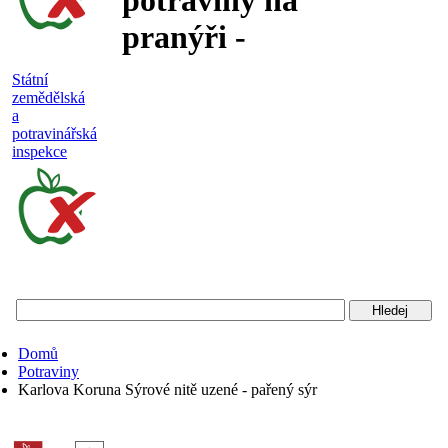
potraviny na
pranýři -
nejakostní,
Státní
zemědělská
falšované a
a
potravinářská
nebezpečné
inspekce
potraviny
Státní
zemědělská
a
potravinářská
Domů
inspekce
Potraviny
Karlova Koruna Sýrové nitě uzené - pařený sýr