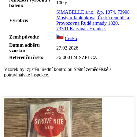
100
g
balení:
SIMABELLE s.r.o., č.p. 1074, 73998
Mosty u Jablunkova, Česká republika.
Výrobce:
Provozovna Rudé armády 1820,
73301 Karviná - Hranice.
Země původu:
Česko
Datum odběru
27.02.2026
vzorku:
Referenční číslo:
26-000124-SZPI-CZ
Vzorek byl zjištěn úřední kontrolou Státní zemědělské a
potravinářské inspekce.