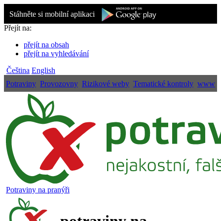
Stáhněte si mobilní aplikaci
Přejít na:
přejít na obsah
přejít na vyhledávání
Čeština
English
Potraviny
Provozovny
Rizikové weby
Tematické kontroly
www
Potraviny na pranýři