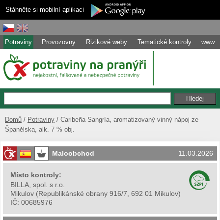
Stáhněte si mobilní aplikaci
Potraviny
Provozovny
Rizikové weby
Tematické kontroly
www
Domů
Potraviny
Caribeña Sangría, aromatizovaný vinný nápoj ze
Španělska, alk. 7 % obj.
Maloobchod
11.03.2026
Místo kontroly:
BILLA, spol. s r.o.
Mikulov
(
Republikánské obrany 916/7, 692 01 Mikulov
)
IČ:
00685976