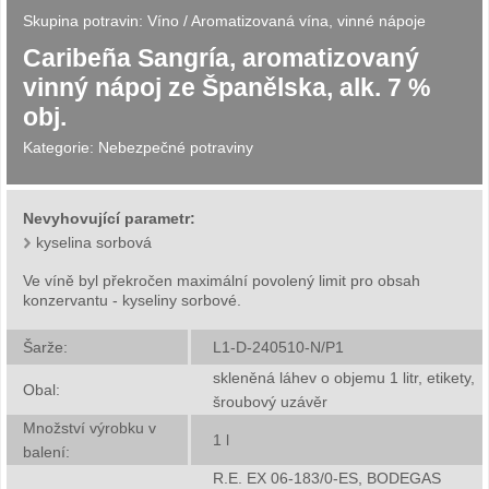
Skupina potravin:
Víno
/
Aromatizovaná vína, vinné nápoje
Caribeña Sangría, aromatizovaný
vinný nápoj ze Španělska, alk. 7 %
obj.
Kategorie:
Nebezpečné potraviny
Nevyhovující parametr:
kyselina sorbová
Ve víně byl překročen maximální povolený limit pro obsah
konzervantu - kyseliny sorbové.
Šarže:
L1-D-240510-N/P1
skleněná láhev o objemu 1 litr, etikety,
Obal:
šroubový uzávěr
Množství výrobku v
1
l
balení:
R.E. EX 06-183/0-ES, BODEGAS