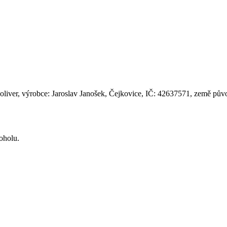
 oliver, výrobce: Jaroslav Janošek, Čejkovice, IČ: 42637571, země pů
koholu.