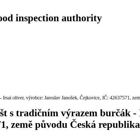
ood inspection authority
 Irsai oliver, výrobce: Jaroslav Janošek, Čejkovice, IČ: 42637571, z
 s tradičním výrazem burčák - Ir
71, země původu Česká republika