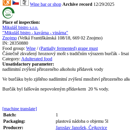
Wine bar or shop
Archive record
12/29/2025
Place of inspection:
Mikuláš bistro s.r.o.
"Mikuláš bistro - kavárna - vinárna"
Znojmo
(
Velká Františkánská 108/18, 669 02 Znojmo
)
IN:
28350880
Food group:
Wine
/
(Partially fermented) grape must
Částečně zkvašený hroznový mošt s tradičním výrazem burčák - Irsai
Category:
Adulterated food
Unsatisfactory parameter:
nadlimitní zvýšení přirozeného alkoholu
přídavek vody
Ve burčáku bylo zjištěno nadlimitní zvýšení množství přirozeného al
Burčák byl falšován nepovoleným přídavkem 20 % vody.
[machine translate]
Batch:
1
Packaging:
plastová nádoba o objemu 5l
Producer:
Jaroslav Janošek, Čejkovice