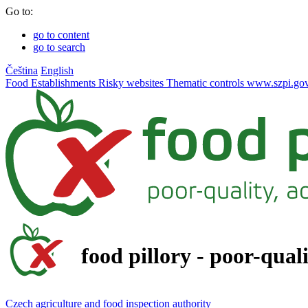
Go to:
go to content
go to search
Čeština
English
Food
Establishments
Risky websites
Thematic controls
www.szpi.gov
food pillory - poor-qual
Czech agriculture and food inspection authority