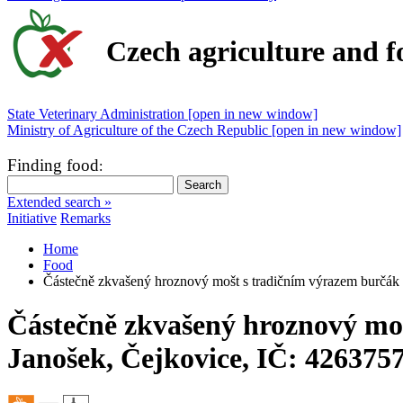
Czech agriculture and f
State Veterinary Administration [open in new window]
Ministry of Agriculture of the Czech Republic [open in new window]
Finding food
:
Extended search »
Initiative
Remarks
Home
Food
Částečně zkvašený hroznový mošt s tradičním výrazem burčák -
Částečně zkvašený hroznový mošt
Janošek, Čejkovice, IČ: 426375