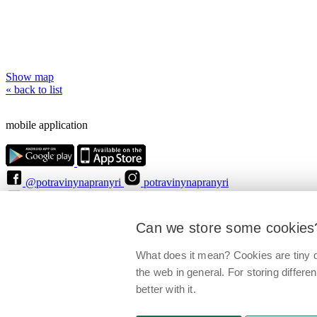
Show map
« back to list
mobile application
@potravinynapranyri
potravinynapranyri
@NaPranyri
@SZPIjobs
© Czech agriculture and food inspection authority 2026
.
Can we store some cookies
Květná 15, 603 00 Brno,
epodatelna
szpi.gov.cz
Data box ID: avraiqg
IČO: 75014149, DIČ: CZ75014149
What does it mean? Cookies are tiny d
Privacy Policy
Cookies settings
the web in general. For storing differen
better with it.