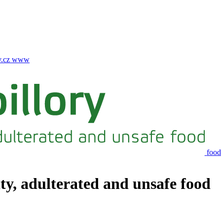
.cz
www
food
ity, adulterated and unsafe food