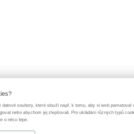
kies?
datové soubory, které slouží např. k tomu, aby si web pamatoval v
ngovat nebo abychom jej zlepšovali. Pro ukládání různých typů co
le o něco lépe.