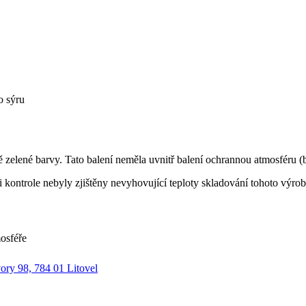
o sýru
ě zelené barvy. Tato balení neměla uvnitř balení ochrannou atmosféru (b
 kontrole nebyly zjištěny nevyhovující teploty skladování tohoto výro
osféře
 98, 784 01 Litovel