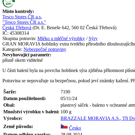
Místo kontroly:
Tesco Stores ČR a.s.
"Tesco Stores ČR a.s."
Česká Třebová
(
Dr. E. Beneše 642, 560 02 Česká Třebová
)
IČ:
45308314
Skupina potravin:
Mléko a mléčné výrobky
/
Sýry
GRAN MORAVIA hoblinky extra tvrdého přírodního dlouhozrajícíh
Kategorie:
Nebezpečné potraviny
Nevyhovující parametr:
plísně okem viditelné
U části balení byla na povrchu hoblinek sýra zjištěna přítomnost plísn
Potravina se nepovažuje za bezpečnou, pokud jeví známky kažení. Při
Šarže:
7190
Datum použitelnosti:
05/11/24
Obal:
plastový sáček - baleno v ochranné atm
Množství výrobku v balení:
100
g
Výrobce:
BRAZZALE MORAVIA A.S., Tři Dvory
Země původu:
Česko
Datum odběru vzorku:
28.08.2024