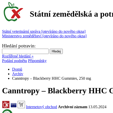
Státní zemědělská a pot
Státní veterinární správa [otevíráno do nového okna]
Ministerstvo zemědělství [otevíráno do nového okna]
Hledání potravin
:
Rozšířené hledání »
Podání podnětu
Připomínky
Domů
Archiv
Canntropy – Blackberry HHC Gummies, 250 mg
Canntropy – Blackberry HHC 
Internetový obchod
Archivní záznam
13.05.2024