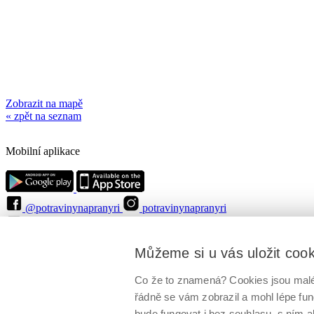
Zobrazit na mapě
« zpět na seznam
Mobilní aplikace
@potravinynapranyri
potravinynapranyri
@NaPranyri
@SZPIjobs
© Státní zemědělská a potravinářská inspekce 2026
.
Můžeme si u vás uložit coo
Květná 15, 603 00 Brno,
epodatelna
szpi.gov.cz
ID datové schránky: avraiqg
IČO: 75014149, DIČ: CZ75014149
Co že to znamená? Cookies jsou malé 
Zásady ochrany soukromí
Nastavení cookies
řádně se vám zobrazil a mohl lépe fu
bude fungovat i bez souhlasu, s ním a