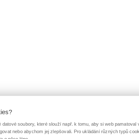
kies?
datové soubory, které slouží např. k tomu, aby si web pamatoval v
ngovat nebo abychom jej zlepšovali. Pro ukládání různých typů co
le o něco lépe.