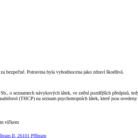
za bezpečné. Potravina byla vyhodnocena jako zdraví škodlivá.
3 Sb., o seznamech návykových látek, ve znění pozdějších předpisů, t
iforol (THCP) na seznam psychotropních látek, které jsou uvedeny v 
ým víčkem
íbram II, 26101 Příbram