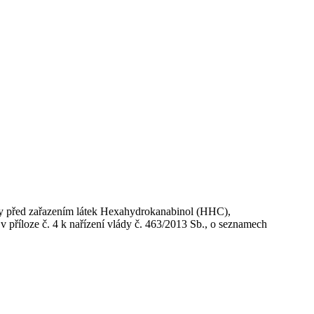
edy před zařazením látek Hexahydrokanabinol (HHC),
příloze č. 4 k nařízení vlády č. 463/2013 Sb., o seznamech