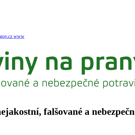
gov.cz
www
nejakostní, falšované a nebezpeč