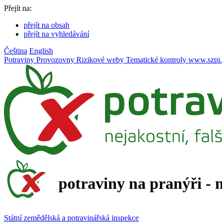
Přejít na:
přejít na obsah
přejít na vyhledávání
Čeština
English
Potraviny
Provozovny
Rizikové weby
Tematické kontroly
www.szpi.
potraviny na pranýři - 
Státní zemědělská a potravinářská inspekce