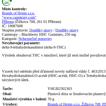
Místo kontroly:
Brands of Hemp s.r.o.
"www.canntropy.com"
Příbram
(
Žižkova 708, 261 01 Příbram
)
IČ:
19087608
Skupina potravin:
Doplňky stravy
/
Doplňky stravy
Canntropy – Blackberry HHC Gummies, 250 mg
Kategorie:
Nebezpečné potraviny
Nevyhovující parametr:
delta-9-tetrahydrokanabinol (delta-9-THC)
Výrobek obsahoval THC v množství, které již není možné považovat 
Vzorek byl odebrán před účinností novely nařízení vlády č. 463/201
Hexahydrokanabinol-O-acetát (HHC-acetát, HHC-O) a Tetrahydrokanab
návykových látek.
Šarže:
YHGB2502303
Obal:
Plastová dóza se šroubovacím plastov
Množství výrobku v balení:
70
g
Výrobce:
Brands of Hemp s.r.o. Žižkova 708, Př