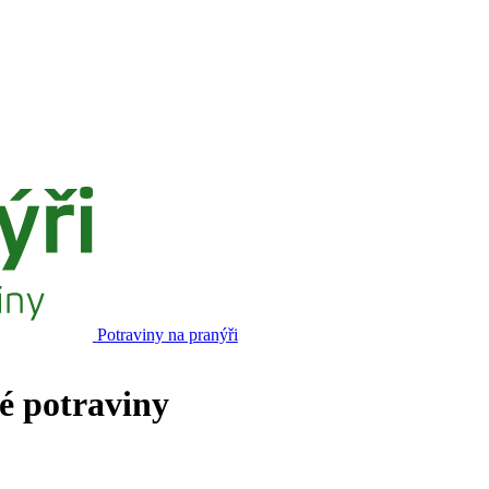
Potraviny na pranýři
né potraviny