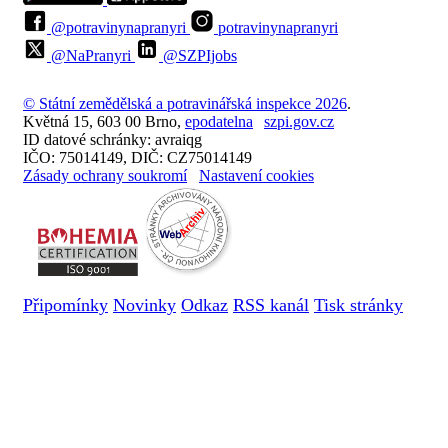
@potravinynapranyri
potravinynapranyri
@NaPranyri
@SZPIjobs
© Státní zemědělská a potravinářská inspekce 2026
.
Květná 15, 603 00 Brno,
epodatelna
szpi.gov.cz
ID datové schránky: avraiqg
IČO: 75014149, DIČ: CZ75014149
Zásady ochrany soukromí
Nastavení cookies
Připomínky
Novinky
Odkaz
RSS kanál
Tisk stránky