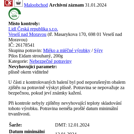
Maloobchod
Archivní záznam
31.01.2024
Místo kontroly:
Lidl Česká republika s.r.o.
Veselí nad Moravou
(
tř. Masarykova 170, 698 01 Veselí nad
Moravou
)
IČ:
26178541
Skupina potravin:
Mléko a mléčné výrobky
/
Sýry
Pilos Eidam strouhaný, 200g
Kategorie:
Nebezpečné potraviny
Nevyhovující parametr:
plísně okem viditelné
U části z kontrolovaných balení byl pod neporušeným obalem
zjištěn na potravině výskyt plísně. Potravina se nepovažuje za
bezpečnou, pokud jeví známky kažení.
Při kontrole nebyly zjištěny nevyhovující teploty skladování
tohoto výrobku. Potravina neměla prošlé datum minimální
trvanlivosti.
Šarže:
DMT: 12.01.2024
Datum minimální