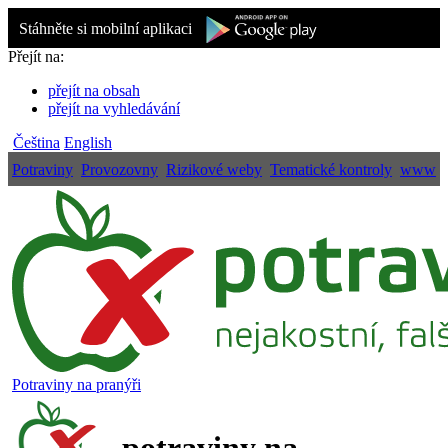
Stáhněte si mobilní aplikaci
Přejít na:
přejít na obsah
přejít na vyhledávání
Čeština
English
Potraviny
Provozovny
Rizikové weby
Tematické kontroly
www
Potraviny na pranýři