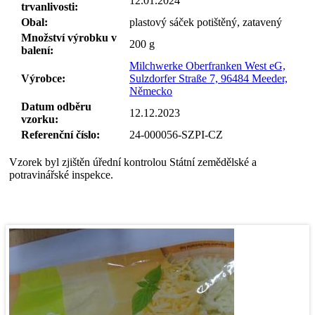
12.01.2024
trvanlivosti:
Obal:
plastový sáček potištěný, zatavený
Množství výrobku v
200
g
balení:
Milchwerke Oberfranken West eG,
Výrobce:
Sulzdorfer Straße 7, 96484 Meeder,
Německo
Datum odběru
12.12.2023
vzorku:
Referenční číslo:
24-000056-SZPI-CZ
Vzorek byl zjištěn úřední kontrolou Státní zemědělské a
potravinářské inspekce.