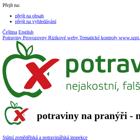
Přejít na:
přejít na obsah
přejít na vyhledávání
Čeština
English
Potraviny
Provozovny
Rizikové weby
Tematické kontroly
www.szpi.
potraviny na pranýři - 
Státní zemědělská a potravinářská inspekce