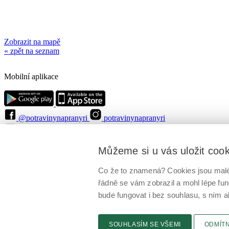
Zobrazit na mapě
« zpět na seznam
Mobilní aplikace
@potravinynapranyri
potravinynapranyri
@NaPranyri
@SZPIjobs
© Státní zemědělská a potravinářská inspekce 2026
.
Můžeme si u vás uložit coo
Květná 15, 603 00 Brno,
epodatelna
szpi.gov.cz
ID datové schránky: avraiqg
IČO: 75014149, DIČ: CZ75014149
Co že to znamená? Cookies jsou malé 
Zásady ochrany soukromí
Nastavení cookies
řádně se vám zobrazil a mohl lépe fu
bude fungovat i bez souhlasu, s ním a
SOUHLASÍM SE VŠEMI
ODMÍT