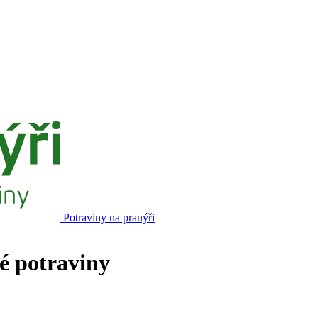
Potraviny na pranýři
né potraviny