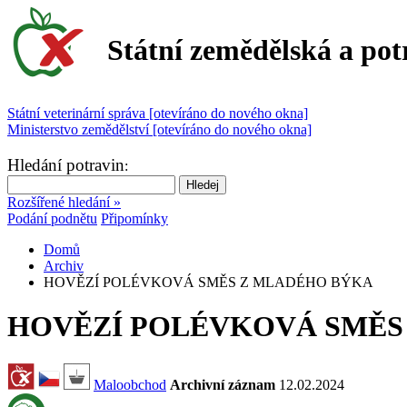
Státní zemědělská a pot
Státní veterinární správa [otevíráno do nového okna]
Ministerstvo zemědělství [otevíráno do nového okna]
Hledání potravin
:
Rozšířené hledání »
Podání podnětu
Připomínky
Domů
Archiv
HOVĚZÍ POLÉVKOVÁ SMĚS Z MLADÉHO BÝKA
HOVĚZÍ POLÉVKOVÁ SMĚS
Maloobchod
Archivní záznam
12.02.2024