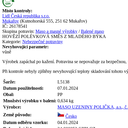
Místo kontroly:
Lidl Česká republika s.r.o.
Mukařov
(
Kutnohorská 555, 251 62 Mukařov
)
IČ:
26178541
Skupina potravin:
Maso a masné výrobky
/
Balené maso
HOVĚZÍ POLÉVKOVÁ SMĚS Z MLADÉHO BÝKA
Kategorie:
Nebezpečné potraviny
Nevyhovující parametr:
vůně
Výrobek zapáchal po kažení. Potravina se nepovažuje za bezpečnou,
Při kontrole nebyly zjištěny nevyhovující teploty skladování tohoto v
Šarže:
L5138
Datum použitelnosti:
07.01.2024
Obal:
PP
Množství výrobku v balení:
0,634
kg
Výrobce:
MASO UZENINY POLIČKA, a.s., č.p.
Země původu:
Česko
Datum odběru vzorku:
04.01.2024