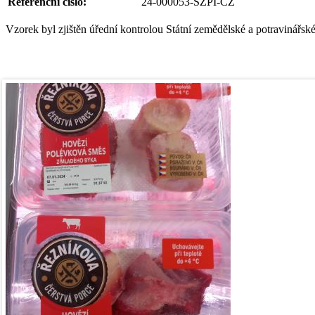
Referenční číslo:
24-000053-SZPI-CZ
Vzorek byl zjištěn úřední kontrolou Státní zemědělské a potravinářsk