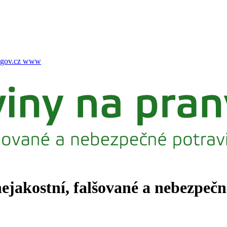
gov.cz
www
nejakostní, falšované a nebezpeč