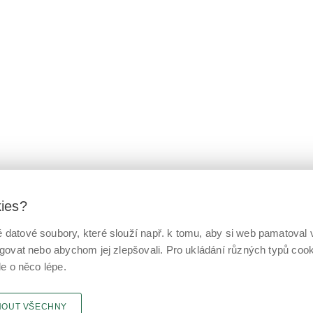
kies?
datové soubory, které slouží např. k tomu, aby si web pamatoval v
ngovat nebo abychom jej zlepšovali. Pro ukládání různých typů co
le o něco lépe.
NOUT VŠECHNY