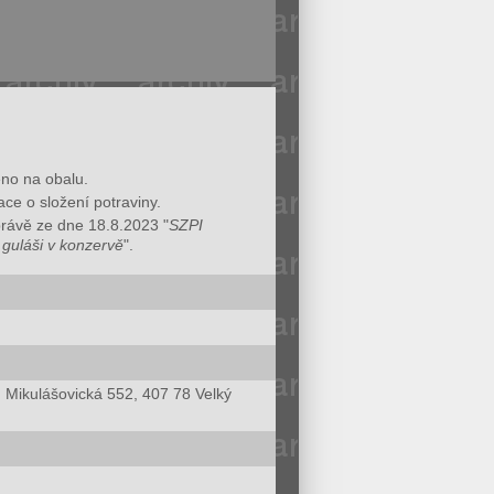
eno na obalu.
ace o složení potraviny.
právě ze dne 18.8.2023 "
SZPI
guláši v konzervě
".
., Mikulášovická 552, 407 78 Velký