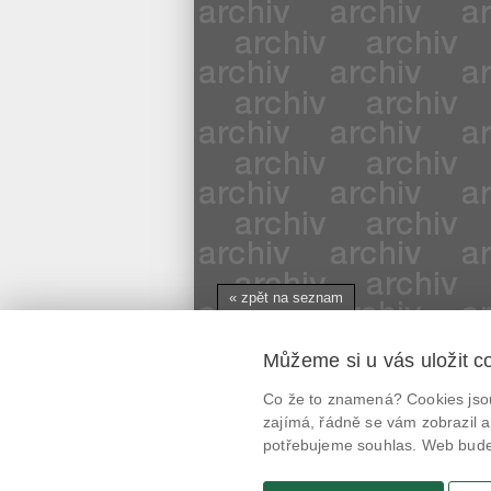
« zpět na seznam
Můžeme si u vás uložit c
Mobilní aplikace
Co že to znamená? Cookies jsou
@potravinynapranyri
zajímá, řádně se vám zobrazil a
potřebujeme souhlas. Web bude 
potravinynapranyri