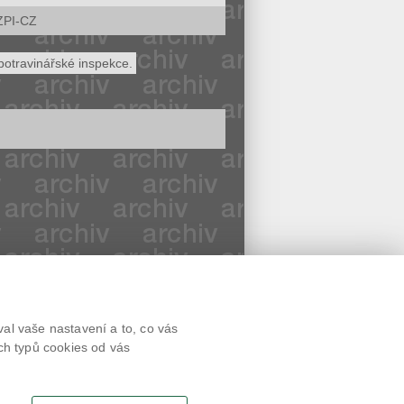
ZPI-CZ
potravinářské inspekce.
Textová verze
al vaše nastavení a to, co vás
Připomínky
ch typů cookies od vás
Novinky
Odkaz
RSS kanál
Tisk stránky