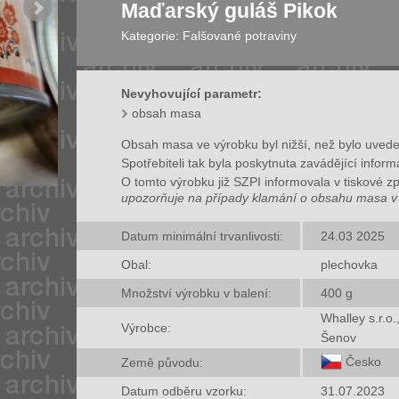
Maďarský guláš Pikok
Kategorie:
Falšované potraviny
Nevyhovující parametr:
obsah masa
Obsah masa ve výrobku byl nižší, než bylo uved
Spotřebiteli tak byla poskytnuta zavádějící inform
O tomto výrobku již SZPI informovala v tiskové z
upozorňuje na případy klamání o obsahu masa v 
Datum minimální trvanlivosti:
24.03 2025
Obal:
plechovka
Množství výrobku v balení:
400
g
Whalley s.r.o
Výrobce:
Šenov
Česko
Země původu:
Datum odběru vzorku:
31.07.2023