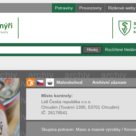
Potraviny
Provozovny
Rizikové weby
Rozšířené hledán
Maloobchod
Archivní záznam
Místo kontroly:
Lidl Česká republika v.o.s.
Chrudim
(
Tovární 1395, 53701 Chrudim
)
IČ:
26178541
Skupina potravin:
Maso a masné výrobky
/
Konze