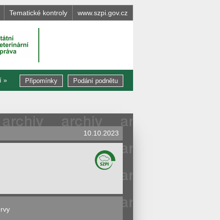
Tematické kontroly
www.szpi.gov.cz
í »
Připomínky
Podání podnětu
10.10.2023
rvy