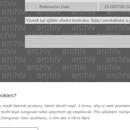
Referenční číslo:
23-000700-S
Vzorek byl zjištěn úřední kontrolou Státní zemědělské a 
ookies?
© Státní zemědělská a potravinářská inspekce 2026
.
 malé datové soubory, které slouží např. k tomu, aby si web pamatov
Květná 15, 603 00 Brno,
epodatelna
szpi.gov.cz
@NaPranyri
 mohl lépe fungovat nebo abychom jej zlepšovali. Pro ukládání různý
ID datové schránky: avraiqg
fungovat i bez souhlasu, s ním ale o něco lépe.
IČO: 75014149, DIČ: CZ75014149
@SZPIjobs
Zásady ochrany soukromí
Nastavení cookies