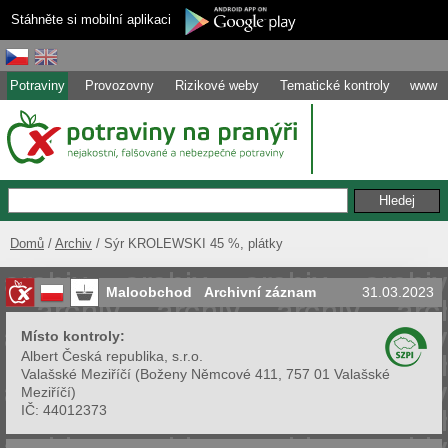
Stáhněte si mobilní aplikaci
Potraviny
Provozovny
Rizikové weby
Tematické kontroly
www
Domů
Archiv
Sýr KROLEWSKI 45 %, plátky
Maloobchod
Archivní záznam
31.03.2023
Místo kontroly:
Albert Česká republika, s.r.o.
Valašské Meziříčí
(
Boženy Němcové 411, 757 01 Valašské
Meziříčí
)
IČ:
44012373