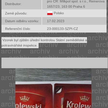
pro ČR: Milkpol spol. s r.o., Reinerova
Distributor:
1657/23, 163 00 Praha 6
Polsko
Země původu:
Datum odběru vzorku:
17.02.2023
Referenční číslo:
23-000133-SZPI-CZ
Vzorek byl zjištěn úřední kontrolou Státní zemědělské a
potravinářské inspekce.