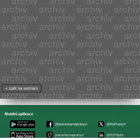
« zpět na seznam
Mobilní aplikace
@potravinynapranyri
@NaPranyri
potravinynapranyri
@SZPIjobs