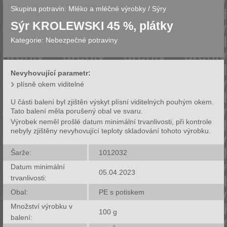
Skupina potravin:
Mléko a mléčné výrobky
/
Sýry
Sýr KROLEWSKI 45 %, plátky
Kategorie:
Nebezpečné potraviny
Nevyhovující parametr:
plísně okem viditelné
U části balení byl zjištěn výskyt plísní viditelných pouhým okem.
Tato balení měla porušený obal ve svaru.
Výrobek neměl prošlé datum minimální trvanlivosti, při kontrole
nebyly zjištěny nevyhovující teploty skladování tohoto výrobku.
Šarže:
1012032
Datum minimální
05.04.2023
trvanlivosti:
Obal:
PE s potiskem
Množství výrobku v
100
g
balení: