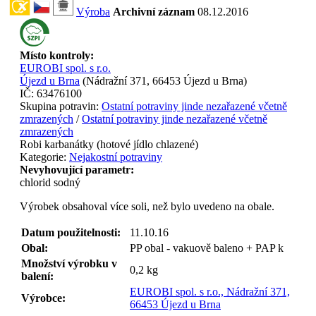
Výroba
Archivní záznam
08.12.2016
Místo kontroly:
EUROBI spol. s r.o.
Újezd u Brna
(
Nádražní 371, 66453 Újezd u Brna
)
IČ:
63476100
Skupina potravin:
Ostatní potraviny jinde nezařazené včetně
zmrazených
/
Ostatní potraviny jinde nezařazené včetně
zmrazených
Robi karbanátky (hotové jídlo chlazené)
Kategorie:
Nejakostní potraviny
Nevyhovující parametr:
chlorid sodný
Výrobek obsahoval více soli, než bylo uvedeno na obale.
Datum použitelnosti:
11.10.16
Obal:
PP obal - vakuově baleno + PAP k
Množství výrobku v
0,2
kg
balení:
EUROBI spol. s r.o., Nádražní 371,
Výrobce:
66453 Újezd u Brna