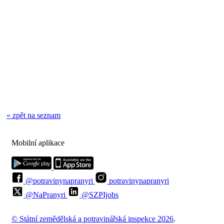
« zpět na seznam
Mobilní aplikace
@potravinynapranyri
potravinynapranyri
@NaPranyri
@SZPIjobs
© Státní zemědělská a potravinářská inspekce 2026
.