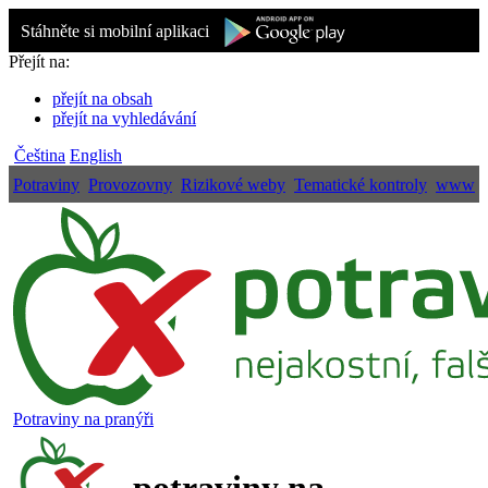
Stáhněte si mobilní aplikaci
Přejít na:
přejít na obsah
přejít na vyhledávání
Čeština
English
Potraviny
Provozovny
Rizikové weby
Tematické kontroly
www
Potraviny na pranýři