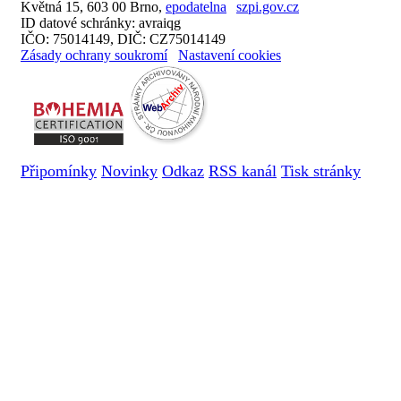
Květná 15, 603 00 Brno,
epodatelna
szpi.gov.cz
ID datové schránky: avraiqg
IČO: 75014149, DIČ: CZ75014149
Zásady ochrany soukromí
Nastavení cookies
Připomínky
Novinky
Odkaz
RSS kanál
Tisk stránky