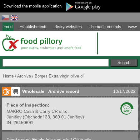
Download the mobile application
Food
Establishments
Risky websites
Thematic controls
www
Home
Archive
Borges Extra virgin olive oil
Wholesale
Archive record
10/17/2022
Place of inspection:
MAKRO Cash & Carry ČR s.r.o.
Jenišov
(
Obchodní 33, 360 01 Jenišov
)
IN:
26450691
Food group:
Edible fats and oils
/
Olive oils