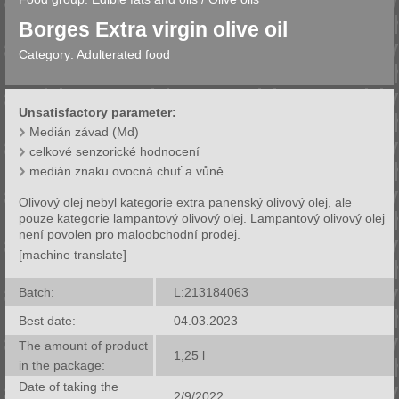
Borges Extra virgin olive oil
Category:
Adulterated food
Unsatisfactory parameter:
Medián závad (Md)
celkové senzorické hodnocení
medián znaku ovocná chuť a vůně
Olivový olej nebyl kategorie extra panenský olivový olej, ale
pouze kategorie lampantový olivový olej. Lampantový olivový olej
není povolen pro maloobchodní prodej.
[machine translate]
Batch:
L:213184063
Best date:
04.03.2023
The amount of product
1,25
l
in the package:
Date of taking the
2/9/2022