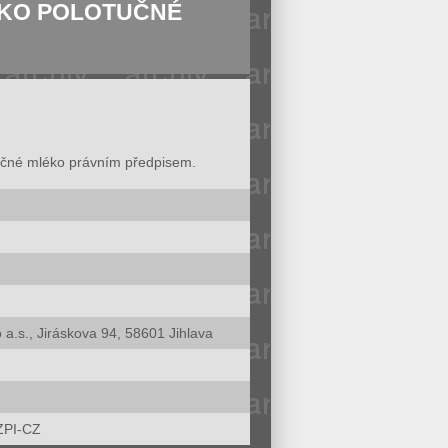
ÉKO POLOTUČNÉ
tučné mléko právním předpisem.
 a.s., Jiráskova 94, 58601 Jihlava
ZPI-CZ