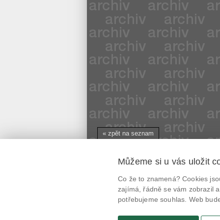
« zpět na seznam
Můžeme si u vás uložit c
Mobilní aplikace
Co že to znamená? Cookies jsou
@potravinynapranyri
zajímá, řádně se vám zobrazil a
potřebujeme souhlas. Web bude 
potravinynapranyri