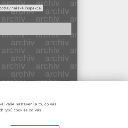
potravinářské inspekce.
Textová verze
al vaše nastavení a to, co vás
Připomínky
ch typů cookies od vás
Novinky
Odkaz
RSS kanál
Tisk stránky