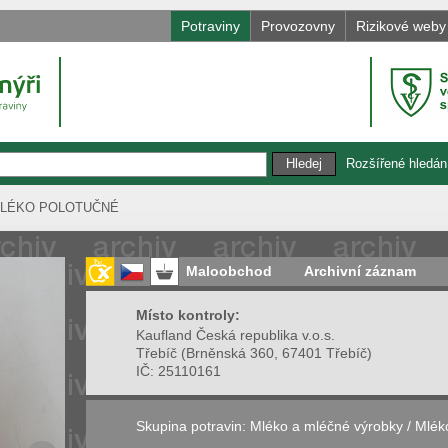
Potraviny
Provozovny
Rizikové weby
Rozšířené hledán
MLÉKO POLOTUČNÉ
Maloobchod
Archivní záznam
Místo kontroly:
Kaufland Česká republika v.o.s.
Třebíč
(
Brněnská 360, 67401 Třebíč
)
IČ:
25110161
Skupina potravin:
Mléko a mléčné výrobky
/
Mlék