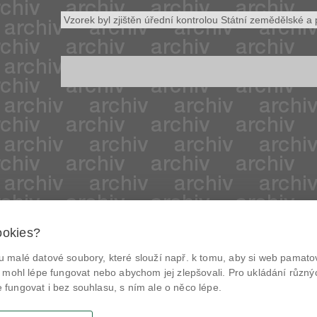
Vzorek byl zjištěn úřední kontrolou Státní zemědělské a 
ookies?
© Státní zemědělská a potravinářská inspekce 2026
.
 malé datové soubory, které slouží např. k tomu, aby si web pamatov
Květná 15, 603 00 Brno,
epodatelna
szpi.gov.cz
@NaPranyri
 mohl lépe fungovat nebo abychom jej zlepšovali. Pro ukládání různý
ID datové schránky: avraiqg
fungovat i bez souhlasu, s ním ale o něco lépe.
IČO: 75014149, DIČ: CZ75014149
@SZPIjobs
Zásady ochrany soukromí
Nastavení cookies