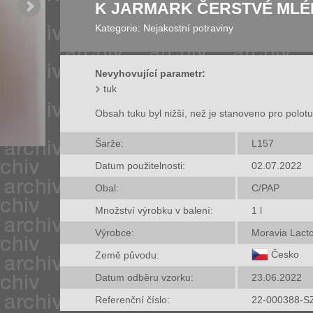
K JARMARK ČERSTVÉ ML
Kategorie:
Nejakostní potraviny
Nevyhovující parametr:
tuk
Obsah tuku byl nižší, než je stanoveno pro polo
Šarže:
L157
Datum použitelnosti:
02.07.2022
Obal:
C/PAP
Množství výrobku v balení:
1
l
Výrobce:
Moravia Lacto
Česko
Země původu:
Datum odběru vzorku:
23.06.2022
Referenční číslo:
22-000388-S