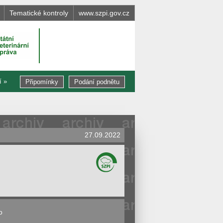
Tematické kontroly
www.szpi.gov.cz
í »
Připomínky
Podání podnětu
27.09.2022
o