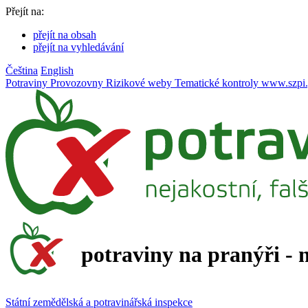
Přejít na:
přejít na obsah
přejít na vyhledávání
Čeština
English
Potraviny
Provozovny
Rizikové weby
Tematické kontroly
www.szpi.
potraviny na pranýři - 
Státní zemědělská a potravinářská inspekce