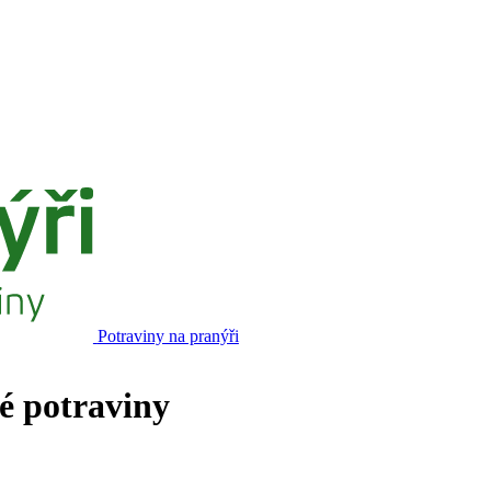
Potraviny na pranýři
né potraviny