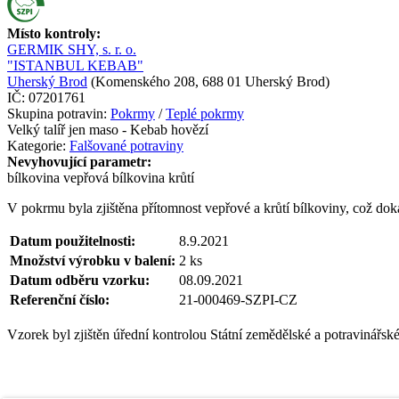
Místo kontroly:
GERMIK SHY, s. r. o.
"ISTANBUL KEBAB"
Uherský Brod
(
Komenského 208, 688 01 Uherský Brod
)
IČ:
07201761
Skupina potravin:
Pokrmy
/
Teplé pokrmy
Velký talíř jen maso - Kebab hovězí
Kategorie:
Falšované potraviny
Nevyhovující parametr:
bílkovina vepřová
bílkovina krůtí
V pokrmu byla zjištěna přítomnost vepřové a krůtí bílkoviny, což do
Datum použitelnosti:
8.9.2021
Množství výrobku v balení:
2
ks
Datum odběru vzorku:
08.09.2021
Referenční číslo:
21-000469-SZPI-CZ
Vzorek byl zjištěn úřední kontrolou Státní zemědělské a potravinářsk