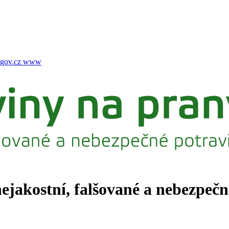
gov.cz
www
nejakostní, falšované a nebezpeč