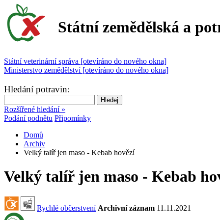
Státní zemědělská a pot
Státní veterinární správa [otevíráno do nového okna]
Ministerstvo zemědělství [otevíráno do nového okna]
Hledání potravin
:
Rozšířené hledání »
Podání podnětu
Připomínky
Domů
Archiv
Velký talíř jen maso - Kebab hovězí
Velký talíř jen maso - Kebab ho
Rychlé občerstvení
Archivní záznam
11.11.2021